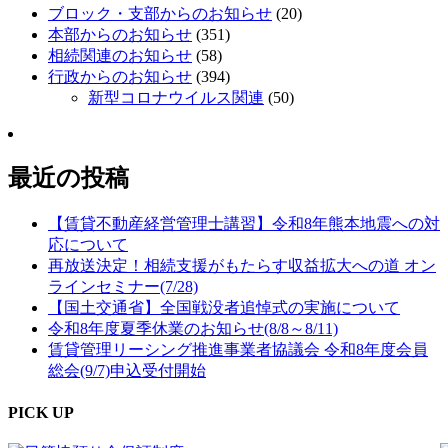
ブロック・支部からのお知らせ
(20)
本部からのお知らせ
(351)
相続関連のお知らせ
(58)
行政からのお知らせ
(394)
新型コロナウイルス関連
(50)
最近の投稿
【賃貸不動産経営管理士講習】令和8年熊本地震への対
応について
再放送決定！相続支援がもたらす収益拡大への道 オン
ラインセミナー(7/28)
【国土交通省】全国戦没者追悼式の実施について
令和8年度夏季休業のお知らせ(8/8～8/11)
賃貸管理リーシング推進事業者協議会 令和8年度会員
総会(9/7)申込受付開始
PICK UP