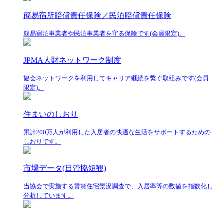
簡易宿所賠償責任保険／民泊賠償責任保険
簡易宿泊事業者や民泊事業者を守る保険です(会員限定)。
JPMA人財ネットワーク制度
協会ネットワークを利用してキャリア継続を繋ぐ取組みです(会員
限定)。
住まいのしおり
累計200万人が利用した入居者の快適な生活をサポートするための
しおりです。
市場データ(日管協短観)
当協会で実施する賃貸住宅景況調査で、入居率等の数値を指数化し
分析しています。