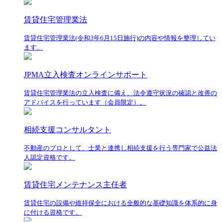
賃貸住宅管理業法
賃貸住宅管理業法(令和3年6月15日施行)の内容や情報を整理してい
ます。
JPMA立入検査オンラインサポート
賃貸住宅管理業法の立入検査に備え、法令遵守状況の確認と改善の
アドバイスを行っています（会員限定）。
相続支援コンサルタント
不動産のプロとして、士業と連携し相続支援を行う専門家で公益法
人認定資格です。
賃貸住宅メンテナンス主任者
賃貸住宅の設備や維持保全における全般的な基礎知識を体系的に身
に付ける資格です。