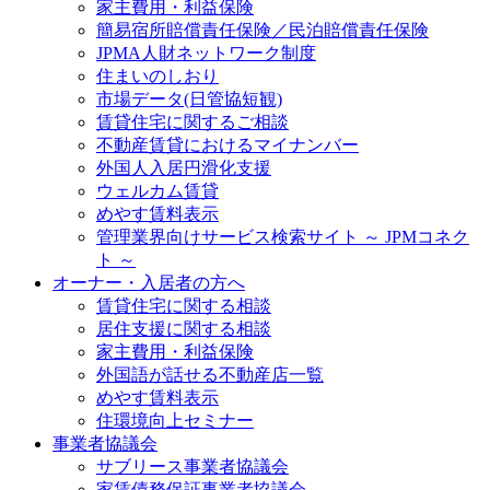
家主費用・利益保険
簡易宿所賠償責任保険／民泊賠償責任保険
JPMA人財ネットワーク制度
住まいのしおり
市場データ(日管協短観)
賃貸住宅に関するご相談
不動産賃貸におけるマイナンバー
外国人入居円滑化支援
ウェルカム賃貸
めやす賃料表示
管理業界向けサービス検索サイト ～ JPMコネク
ト ～
オーナー・入居者の方へ
賃貸住宅に関する相談
居住支援に関する相談
家主費用・利益保険
外国語が話せる不動産店一覧
めやす賃料表示
住環境向上セミナー
事業者協議会
サブリース事業者協議会
家賃債務保証事業者協議会