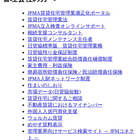
JPMA賃貸住宅管理業適正化ポータル
賃貸住宅管理業法
JPMA立入検査オンラインサポート
相続支援コンサルタント
賃貸住宅メンテナンス主任者
日管協標準版 賃貸住宅管理業務
日管協預り金保証制度
賃貸住宅管理業総合賠償責任補償制度
家主費用・利益保険
簡易宿所賠償責任保険／民泊賠償責任保険
JPMA人財ネットワーク制度
住まいのしおり
市場データ(日管協短観)
賃貸住宅に関するご相談
不動産賃貸におけるマイナンバー
外国人入居円滑化支援
ウェルカム賃貸
めやす賃料表示
管理業界向けサービス検索サイト ～ JPMコネク
ト ～