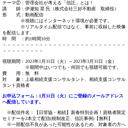
テーマ②：管理会社が考える「信託」とは！
講 師：伊瀬知 晃 氏（株式会社三好不動産 取締役）
形 式：動画配信
※視聴にはインターネット環境が必要です。
※リアルタイム配信ではなく、事前に収録した映像
を配信します。
時 間 ：約1時間10分
－－－－－－－－－－－－－－－－－－－－－－－－－－－
－－－－－－－－－
視聴期間：2023年1月31日（火）～2023年3月31日（金）
※期間中はいつでも・何回でも視聴可能です。
費 用：無 料
対 象：上級相続支援コンサルタント、相続支援コンサル
タント資格者
お申込フォーム：1月31日（火）にご登録のメールアドレス
へ配信しています。
※配信件名：【日管協・相続】新春特別企画！資格者限定
セミナーを2本立て配信(税制改正、信託事例)【無料】
※一部配信不良があった可能性があるため、対象者の方へ