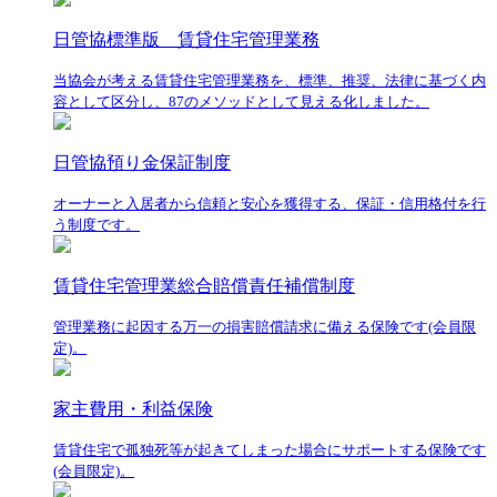
日管協標準版 賃貸住宅管理業務
当協会が考える賃貸住宅管理業務を、標準、推奨、法律に基づく内
容として区分し、87のメソッドとして見える化しました。
日管協預り金保証制度
オーナーと入居者から信頼と安心を獲得する、保証・信用格付を行
う制度です。
賃貸住宅管理業総合賠償責任補償制度
管理業務に起因する万一の損害賠償請求に備える保険です(会員限
定)。
家主費用・利益保険
賃貸住宅で孤独死等が起きてしまった場合にサポートする保険です
(会員限定)。