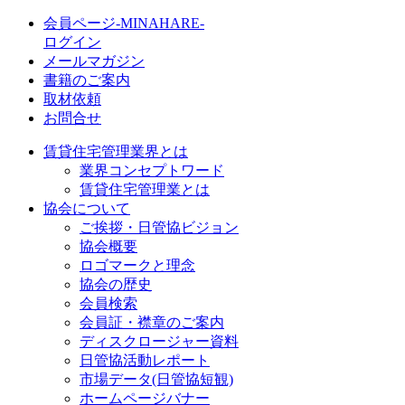
会員ページ-MINAHARE-
ログイン
メールマガジン
書籍のご案内
取材依頼
お問合せ
賃貸住宅管理業界とは
業界コンセプトワード
賃貸住宅管理業とは
協会について
ご挨拶・日管協ビジョン
協会概要
ロゴマークと理念
協会の歴史
会員検索
会員証・襟章のご案内
ディスクロージャー資料
日管協活動レポート
市場データ(日管協短観)
ホームページバナー