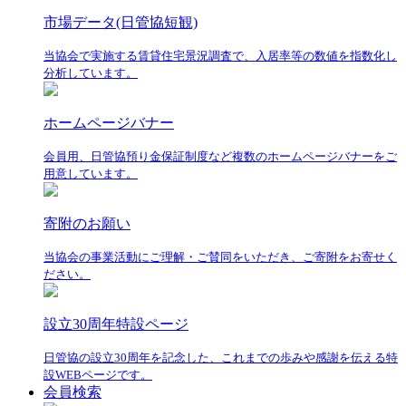
市場データ(日管協短観)
当協会で実施する賃貸住宅景況調査で、入居率等の数値を指数化し
分析しています。
ホームページバナー
会員用、日管協預り金保証制度など複数のホームページバナーをご
用意しています。
寄附のお願い
当協会の事業活動にご理解・ご賛同をいただき、ご寄附をお寄せく
ださい。
設立30周年特設ページ
日管協の設立30周年を記念した、これまでの歩みや感謝を伝える特
設WEBページです。
会員検索