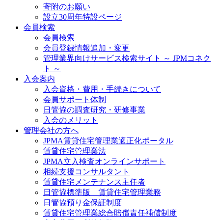
寄附のお願い
設立30周年特設ページ
会員検索
会員検索
会員登録情報追加・変更
管理業界向けサービス検索サイト ～ JPMコネク
ト ～
入会案内
入会資格・費用・手続きについて
会員サポート体制
日管協の調査研究・研修事業
入会のメリット
管理会社の方へ
JPMA賃貸住宅管理業適正化ポータル
賃貸住宅管理業法
JPMA立入検査オンラインサポート
相続支援コンサルタント
賃貸住宅メンテナンス主任者
日管協標準版 賃貸住宅管理業務
日管協預り金保証制度
賃貸住宅管理業総合賠償責任補償制度