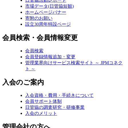
日管協活動レポート
市場データ(日管協短観)
ホームページバナー
寄附のお願い
設立30周年特設ページ
会員検索・会員情報変更
会員検索
会員登録情報追加・変更
管理業界向けサービス検索サイト ～ JPMコネク
ト ～
入会のご案内
入会資格・費用・手続きについて
会員サポート体制
日管協の調査研究・研修事業
入会のメリット
管理会社の方へ