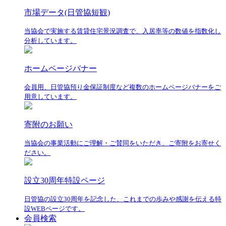
市場データ(日管協短観)
当協会で実施する賃貸住宅景況調査で、入居率等の数値を指数化し
分析しています。
ホームページバナー
会員用、日管協預り金保証制度など複数のホームページバナーをご
用意しています。
寄附のお願い
当協会の事業活動にご理解・ご賛同をいただき、ご寄附をお寄せく
ださい。
設立30周年特設ページ
日管協の設立30周年を記念した、これまでの歩みや感謝を伝える特
設WEBページです。
会員検索