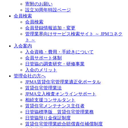
寄附のお願い
設立30周年特設ページ
会員検索
会員検索
会員登録情報追加・変更
管理業界向けサービス検索サイト ～ JPMコネク
ト ～
入会案内
入会資格・費用・手続きについて
会員サポート体制
日管協の調査研究・研修事業
入会のメリット
管理会社の方へ
JPMA賃貸住宅管理業適正化ポータル
賃貸住宅管理業法
JPMA立入検査オンラインサポート
相続支援コンサルタント
賃貸住宅メンテナンス主任者
日管協標準版 賃貸住宅管理業務
日管協預り金保証制度
賃貸住宅管理業総合賠償責任補償制度