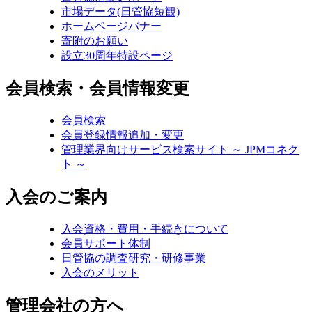
市場データ(日管協短観)
ホームページバナー
寄附のお願い
設立30周年特設ページ
会員検索・会員情報変更
会員検索
会員登録情報追加・変更
管理業界向けサービス検索サイト ～ JPMコネク
ト ～
入会のご案内
入会資格・費用・手続きについて
会員サポート体制
日管協の調査研究・研修事業
入会のメリット
管理会社の方へ