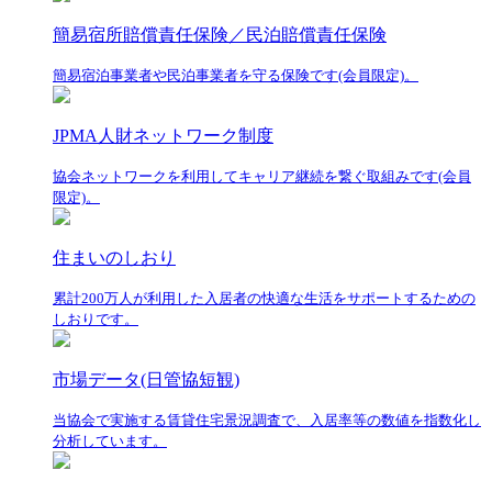
簡易宿所賠償責任保険／民泊賠償責任保険
簡易宿泊事業者や民泊事業者を守る保険です(会員限定)。
JPMA人財ネットワーク制度
協会ネットワークを利用してキャリア継続を繋ぐ取組みです(会員
限定)。
住まいのしおり
累計200万人が利用した入居者の快適な生活をサポートするための
しおりです。
市場データ(日管協短観)
当協会で実施する賃貸住宅景況調査で、入居率等の数値を指数化し
分析しています。