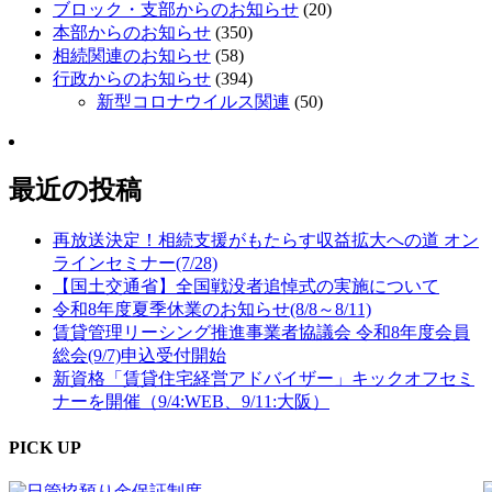
ブロック・支部からのお知らせ
(20)
本部からのお知らせ
(350)
相続関連のお知らせ
(58)
行政からのお知らせ
(394)
新型コロナウイルス関連
(50)
最近の投稿
再放送決定！相続支援がもたらす収益拡大への道 オン
ラインセミナー(7/28)
【国土交通省】全国戦没者追悼式の実施について
令和8年度夏季休業のお知らせ(8/8～8/11)
賃貸管理リーシング推進事業者協議会 令和8年度会員
総会(9/7)申込受付開始
新資格「賃貸住宅経営アドバイザー」キックオフセミ
ナーを開催（9/4:WEB、9/11:大阪）
PICK UP