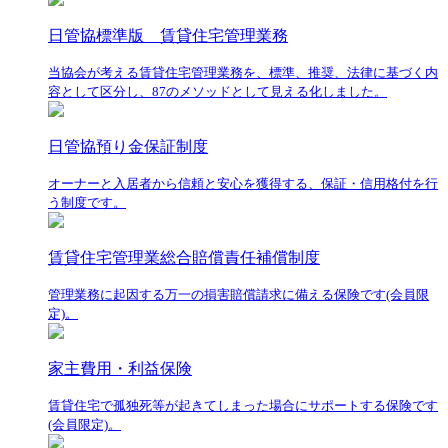
日管協標準版 賃貸住宅管理業務
当協会が考える賃貸住宅管理業務を、標準、推奨、法律に基づく内
容として区分し、87のメソッドとして見える化しました。
日管協預り金保証制度
オーナーと入居者から信頼と安心を獲得する、保証・信用格付を行
う制度です。
賃貸住宅管理業総合賠償責任補償制度
管理業務に起因する万一の損害賠償請求に備える保険です(会員限
定)。
家主費用・利益保険
賃貸住宅で孤独死等が起きてしまった場合にサポートする保険です
(会員限定)。