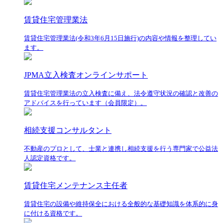
賃貸住宅管理業法
賃貸住宅管理業法(令和3年6月15日施行)の内容や情報を整理してい
ます。
JPMA立入検査オンラインサポート
賃貸住宅管理業法の立入検査に備え、法令遵守状況の確認と改善の
アドバイスを行っています（会員限定）。
相続支援コンサルタント
不動産のプロとして、士業と連携し相続支援を行う専門家で公益法
人認定資格です。
賃貸住宅メンテナンス主任者
賃貸住宅の設備や維持保全における全般的な基礎知識を体系的に身
に付ける資格です。