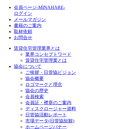
会員ページ-MINAHARE-
ログイン
メールマガジン
書籍のご案内
取材依頼
お問合せ
賃貸住宅管理業界とは
業界コンセプトワード
賃貸住宅管理業とは
協会について
ご挨拶・日管協ビジョン
協会概要
ロゴマークと理念
協会の歴史
会員検索
会員証・襟章のご案内
ディスクロージャー資料
日管協活動レポート
市場データ(日管協短観)
ホームページバナー