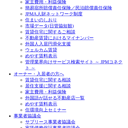
家主費用・利益保険
簡易宿所賠償責任保険／民泊賠償責任保険
JPMA人財ネットワーク制度
住まいのしおり
市場データ(日管協短観)
賃貸住宅に関するご相談
不動産賃貸におけるマイナンバー
外国人入居円滑化支援
ウェルカム賃貸
めやす賃料表示
管理業界向けサービス検索サイト ～ JPMコネク
ト ～
オーナー・入居者の方へ
賃貸住宅に関する相談
居住支援に関する相談
家主費用・利益保険
外国語が話せる不動産店一覧
めやす賃料表示
住環境向上セミナー
事業者協議会
サブリース事業者協議会
家賃債務保証事業者協議会