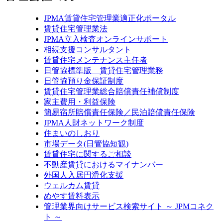
JPMA賃貸住宅管理業適正化ポータル
賃貸住宅管理業法
JPMA立入検査オンラインサポート
相続支援コンサルタント
賃貸住宅メンテナンス主任者
日管協標準版 賃貸住宅管理業務
日管協預り金保証制度
賃貸住宅管理業総合賠償責任補償制度
家主費用・利益保険
簡易宿所賠償責任保険／民泊賠償責任保険
JPMA人財ネットワーク制度
住まいのしおり
市場データ(日管協短観)
賃貸住宅に関するご相談
不動産賃貸におけるマイナンバー
外国人入居円滑化支援
ウェルカム賃貸
めやす賃料表示
管理業界向けサービス検索サイト ～ JPMコネク
ト ～