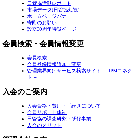
日管協活動レポート
市場データ(日管協短観)
ホームページバナー
寄附のお願い
設立30周年特設ページ
会員検索・会員情報変更
会員検索
会員登録情報追加・変更
管理業界向けサービス検索サイト ～ JPMコネク
ト ～
入会のご案内
入会資格・費用・手続きについて
会員サポート体制
日管協の調査研究・研修事業
入会のメリット