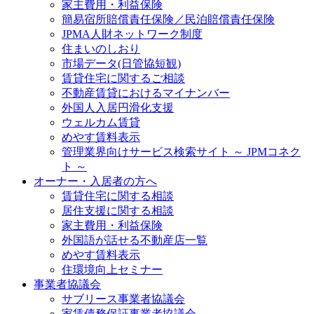
家主費用・利益保険
簡易宿所賠償責任保険／民泊賠償責任保険
JPMA人財ネットワーク制度
住まいのしおり
市場データ(日管協短観)
賃貸住宅に関するご相談
不動産賃貸におけるマイナンバー
外国人入居円滑化支援
ウェルカム賃貸
めやす賃料表示
管理業界向けサービス検索サイト ～ JPMコネク
ト ～
オーナー・入居者の方へ
賃貸住宅に関する相談
居住支援に関する相談
家主費用・利益保険
外国語が話せる不動産店一覧
めやす賃料表示
住環境向上セミナー
事業者協議会
サブリース事業者協議会
家賃債務保証事業者協議会