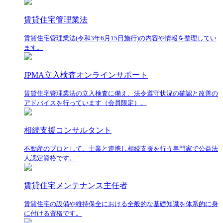
賃貸住宅管理業法
賃貸住宅管理業法(令和3年6月15日施行)の内容や情報を整理してい
ます。
JPMA立入検査オンラインサポート
賃貸住宅管理業法の立入検査に備え、法令遵守状況の確認と改善の
アドバイスを行っています（会員限定）。
相続支援コンサルタント
不動産のプロとして、士業と連携し相続支援を行う専門家で公益法
人認定資格です。
賃貸住宅メンテナンス主任者
賃貸住宅の設備や維持保全における全般的な基礎知識を体系的に身
に付ける資格です。