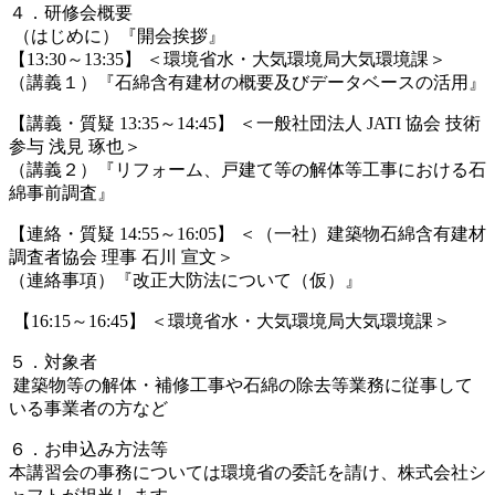
４．研修会概要
（はじめに）『開会挨拶』
【13:30～13:35】 ＜環境省水・大気環境局大気環境課＞
（講義１）『石綿含有建材の概要及びデータベースの活用』
【講義・質疑 13:35～14:45】 ＜一般社団法人 JATI 協会 技術
参与 浅見 琢也＞
（講義２）『リフォーム、戸建て等の解体等工事における石
綿事前調査』
【連絡・質疑 14:55～16:05】 ＜（一社）建築物石綿含有建材
調査者協会 理事 石川 宣文＞
（連絡事項）『改正大防法について（仮）』
【16:15～16:45】 ＜環境省水・大気環境局大気環境課＞
５．対象者
建築物等の解体・補修工事や石綿の除去等業務に従事して
いる事業者の方など
６．お申込み方法等
本講習会の事務については環境省の委託を請け、株式会社シ