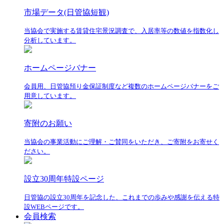
市場データ(日管協短観)
当協会で実施する賃貸住宅景況調査で、入居率等の数値を指数化し
分析しています。
ホームページバナー
会員用、日管協預り金保証制度など複数のホームページバナーをご
用意しています。
寄附のお願い
当協会の事業活動にご理解・ご賛同をいただき、ご寄附をお寄せく
ださい。
設立30周年特設ページ
日管協の設立30周年を記念した、これまでの歩みや感謝を伝える特
設WEBページです。
会員検索