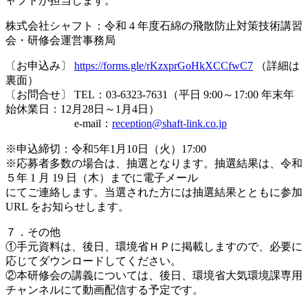
ャフトが担当します。
株式会社シャフト：令和 4 年度石綿の飛散防止対策技術講習
会・研修会運営事務局
〔お申込み〕
https://forms.gle/rKzxprGoHkXCCfwC7
（詳細は
裏面）
〔お問合せ〕 TEL：03-6323-7631（平日 9:00～17:00 年末年
始休業日：12月28日～1月4日）
e-mail：
reception@shaft-link.co.jp
※申込締切：令和5年1月10日（火）17:00
※応募者多数の場合は、抽選となります。抽選結果は、令和
５年 1 月 19 日（木）までに電子メール
にてご連絡します。当選された方には抽選結果とともに参加
URL をお知らせします。
７．その他
①手元資料は、後日、環境省ＨＰに掲載しますので、必要に
応じてダウンロードしてください。
②本研修会の講義については、後日、環境省大気環境課専用
チャンネルにて動画配信する予定です。