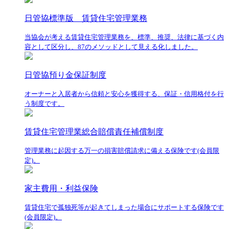
日管協標準版 賃貸住宅管理業務
当協会が考える賃貸住宅管理業務を、標準、推奨、法律に基づく内
容として区分し、87のメソッドとして見える化しました。
日管協預り金保証制度
オーナーと入居者から信頼と安心を獲得する、保証・信用格付を行
う制度です。
賃貸住宅管理業総合賠償責任補償制度
管理業務に起因する万一の損害賠償請求に備える保険です(会員限
定)。
家主費用・利益保険
賃貸住宅で孤独死等が起きてしまった場合にサポートする保険です
(会員限定)。