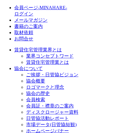
会員ページ-MINAHARE-
ログイン
メールマガジン
書籍のご案内
取材依頼
お問合せ
賃貸住宅管理業界とは
業界コンセプトワード
賃貸住宅管理業とは
協会について
ご挨拶・日管協ビジョン
協会概要
ロゴマークと理念
協会の歴史
会員検索
会員証・襟章のご案内
ディスクロージャー資料
日管協活動レポート
市場データ(日管協短観)
ホームページバナー