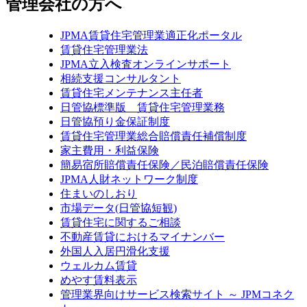
管理会社の方へ
JPMA賃貸住宅管理業適正化ポータル
賃貸住宅管理業法
JPMA立入検査オンラインサポート
相続支援コンサルタント
賃貸住宅メンテナンス主任者
日管協標準版 賃貸住宅管理業務
日管協預り金保証制度
賃貸住宅管理業総合賠償責任補償制度
家主費用・利益保険
簡易宿所賠償責任保険／民泊賠償責任保険
JPMA人財ネットワーク制度
住まいのしおり
市場データ(日管協短観)
賃貸住宅に関するご相談
不動産賃貸におけるマイナンバー
外国人入居円滑化支援
ウェルカム賃貸
めやす賃料表示
管理業界向けサービス検索サイト ～ JPMコネク