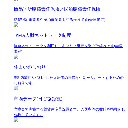
簡易宿所賠償責任保険／民泊賠償責任保険
簡易宿泊事業者や民泊事業者を守る保険です(会員限定)。
JPMA人財ネットワーク制度
協会ネットワークを利用してキャリア継続を繋ぐ取組みです(会員
限定)。
住まいのしおり
累計200万人が利用した入居者の快適な生活をサポートするための
しおりです。
市場データ(日管協短観)
当協会で実施する賃貸住宅景況調査で、入居率等の数値を指数化し
分析しています。