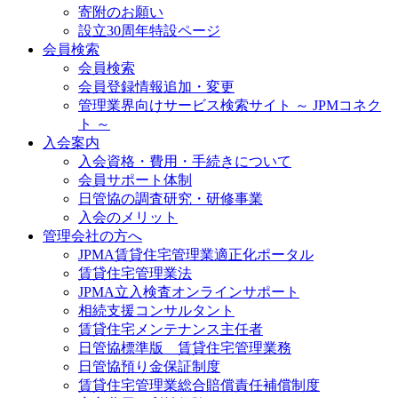
寄附のお願い
設立30周年特設ページ
会員検索
会員検索
会員登録情報追加・変更
管理業界向けサービス検索サイト ～ JPMコネク
ト ～
入会案内
入会資格・費用・手続きについて
会員サポート体制
日管協の調査研究・研修事業
入会のメリット
管理会社の方へ
JPMA賃貸住宅管理業適正化ポータル
賃貸住宅管理業法
JPMA立入検査オンラインサポート
相続支援コンサルタント
賃貸住宅メンテナンス主任者
日管協標準版 賃貸住宅管理業務
日管協預り金保証制度
賃貸住宅管理業総合賠償責任補償制度