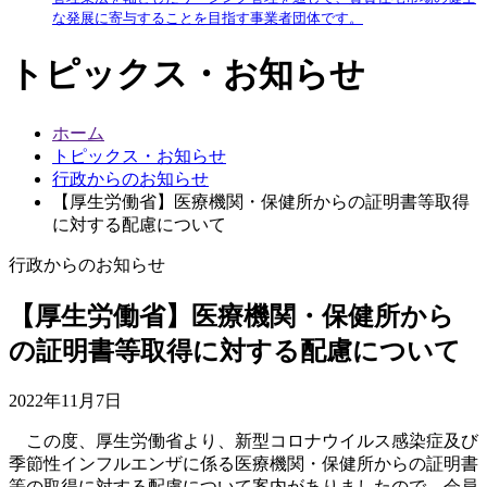
な発展に寄与することを目指す事業者団体です。
トピックス・お知らせ
ホーム
トピックス・お知らせ
行政からのお知らせ
【厚生労働省】医療機関・保健所からの証明書等取得
に対する配慮について
行政からのお知らせ
【厚生労働省】医療機関・保健所から
の証明書等取得に対する配慮について
2022年11月7日
この度、厚生労働省より、新型コロナウイルス感染症及び
季節性インフルエンザに係る医療機関・保健所からの証明書
等の取得に対する配慮について案内がありましたので、会員