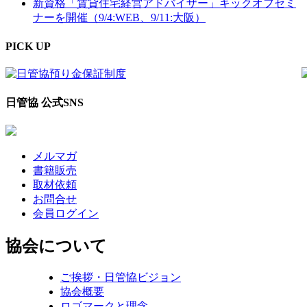
新資格「賃貸住宅経営アドバイザー」キックオフセミ
ナーを開催（9/4:WEB、9/11:大阪）
PICK UP
日管協 公式SNS
メルマガ
書籍販売
取材依頼
お問合せ
会員ログイン
協会について
ご挨拶・日管協ビジョン
協会概要
ロゴマークと理念