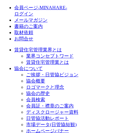
会員ページ-MINAHARE-
ログイン
メールマガジン
書籍のご案内
取材依頼
お問合せ
賃貸住宅管理業界とは
業界コンセプトワード
賃貸住宅管理業とは
協会について
ご挨拶・日管協ビジョン
協会概要
ロゴマークと理念
協会の歴史
会員検索
会員証・襟章のご案内
ディスクロージャー資料
日管協活動レポート
市場データ(日管協短観)
ホームページバナー