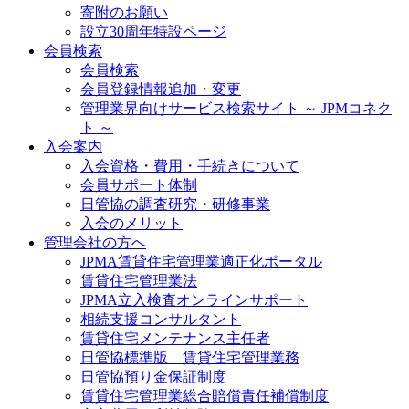
寄附のお願い
設立30周年特設ページ
会員検索
会員検索
会員登録情報追加・変更
管理業界向けサービス検索サイト ～ JPMコネク
ト ～
入会案内
入会資格・費用・手続きについて
会員サポート体制
日管協の調査研究・研修事業
入会のメリット
管理会社の方へ
JPMA賃貸住宅管理業適正化ポータル
賃貸住宅管理業法
JPMA立入検査オンラインサポート
相続支援コンサルタント
賃貸住宅メンテナンス主任者
日管協標準版 賃貸住宅管理業務
日管協預り金保証制度
賃貸住宅管理業総合賠償責任補償制度