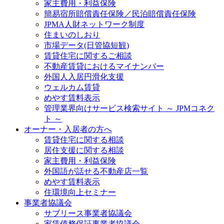
家主費用・利益保険
簡易宿所賠償責任保険／民泊賠償責任保険
JPMA人財ネットワーク制度
住まいのしおり
市場データ(日管協短観)
賃貸住宅に関するご相談
不動産賃貸におけるマイナンバー
外国人入居円滑化支援
ウェルカム賃貸
めやす賃料表示
管理業界向けサービス検索サイト ～ JPMコネク
ト ～
オーナー・入居者の方へ
賃貸住宅に関する相談
居住支援に関する相談
家主費用・利益保険
外国語が話せる不動産店一覧
めやす賃料表示
住環境向上セミナー
事業者協議会
サブリース事業者協議会
家賃債務保証事業者協議会