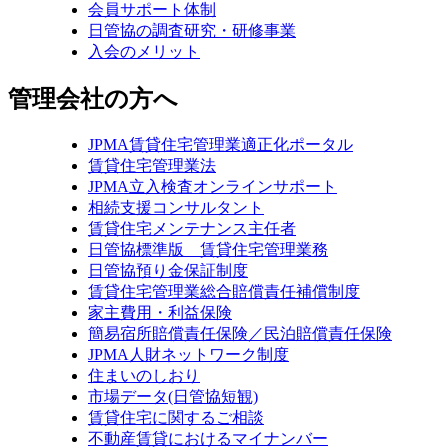
会員サポート体制
日管協の調査研究・研修事業
入会のメリット
管理会社の方へ
JPMA賃貸住宅管理業適正化ポータル
賃貸住宅管理業法
JPMA立入検査オンラインサポート
相続支援コンサルタント
賃貸住宅メンテナンス主任者
日管協標準版 賃貸住宅管理業務
日管協預り金保証制度
賃貸住宅管理業総合賠償責任補償制度
家主費用・利益保険
簡易宿所賠償責任保険／民泊賠償責任保険
JPMA人財ネットワーク制度
住まいのしおり
市場データ(日管協短観)
賃貸住宅に関するご相談
不動産賃貸におけるマイナンバー