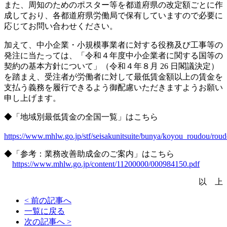
また、周知のためのポスター等を都道府県の改定額ごとに作
成しており、各都道府県労働局で保有していますので必要に
応じてお問い合わせください。
加えて、中小企業・小規模事業者に対する役務及び工事等の
発注に当たっては、「令和４年度中小企業者に関する国等の
契約の基本方針について」（令和４年８月 26 日閣議決定）
を踏まえ、受注者が労働者に対して最低賃金額以上の賃金を
支払う義務を履行できるよう御配慮いただきますようお願い
申し上げます。
◆「地域別最低賃金の全国一覧」はこちら
https://www.mhlw.go.jp/stf/seisakunitsuite/bunya/koyou_roudou/rou
◆「参考：業務改善助成金のご案内」はこちら
https://www.mhlw.go.jp/content/11200000/000984150.pdf
以 上
< 前の記事へ
一覧に戻る
次の記事へ >