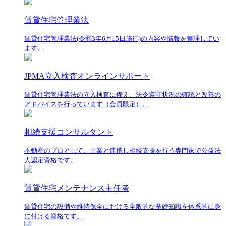
賃貸住宅管理業法
賃貸住宅管理業法(令和3年6月15日施行)の内容や情報を整理してい
ます。
JPMA立入検査オンラインサポート
賃貸住宅管理業法の立入検査に備え、法令遵守状況の確認と改善の
アドバイスを行っています（会員限定）。
相続支援コンサルタント
不動産のプロとして、士業と連携し相続支援を行う専門家で公益法
人認定資格です。
賃貸住宅メンテナンス主任者
賃貸住宅の設備や維持保全における全般的な基礎知識を体系的に身
に付ける資格です。