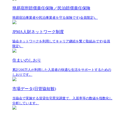
簡易宿所賠償責任保険／民泊賠償責任保険
簡易宿泊事業者や民泊事業者を守る保険です(会員限定)。
JPMA人財ネットワーク制度
協会ネットワークを利用してキャリア継続を繋ぐ取組みです(会員
限定)。
住まいのしおり
累計200万人が利用した入居者の快適な生活をサポートするための
しおりです。
市場データ(日管協短観)
当協会で実施する賃貸住宅景況調査で、入居率等の数値を指数化し
分析しています。