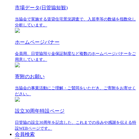
市場データ(日管協短観)
当協会で実施する賃貸住宅景況調査で、入居率等の数値を指数化し
分析しています。
ホームページバナー
会員用、日管協預り金保証制度など複数のホームページバナーをご
用意しています。
寄附のお願い
当協会の事業活動にご理解・ご賛同をいただき、ご寄附をお寄せく
ださい。
設立30周年特設ページ
日管協の設立30周年を記念した、これまでの歩みや感謝を伝える特
設WEBページです。
会員検索