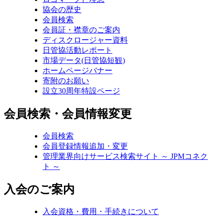
協会の歴史
会員検索
会員証・襟章のご案内
ディスクロージャー資料
日管協活動レポート
市場データ(日管協短観)
ホームページバナー
寄附のお願い
設立30周年特設ページ
会員検索・会員情報変更
会員検索
会員登録情報追加・変更
管理業界向けサービス検索サイト ～ JPMコネク
ト ～
入会のご案内
入会資格・費用・手続きについて