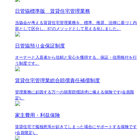
日管協標準版 賃貸住宅管理業務
当協会が考える賃貸住宅管理業務を、標準、推奨、法律に基づく内
容として区分し、87のメソッドとして見える化しました。
日管協預り金保証制度
オーナーと入居者から信頼と安心を獲得する、保証・信用格付を行
う制度です。
賃貸住宅管理業総合賠償責任補償制度
管理業務に起因する万一の損害賠償請求に備える保険です(会員限
定)。
家主費用・利益保険
賃貸住宅で孤独死等が起きてしまった場合にサポートする保険です
(会員限定)。