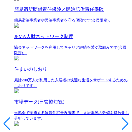
簡易宿所賠償責任保険／民泊賠償責任保険
簡易宿泊事業者や民泊事業者を守る保険です(会員限定)。
JPMA人財ネットワーク制度
協会ネットワークを利用してキャリア継続を繋ぐ取組みです(会員
限定)。
住まいのしおり
累計200万人が利用した入居者の快適な生活をサポートするための
しおりです。
市場データ(日管協短観)
当協会で実施する賃貸住宅景況調査で、入居率等の数値を指数化し
分析しています。