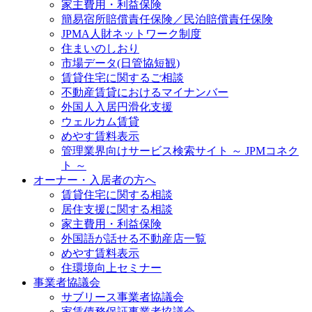
家主費用・利益保険
簡易宿所賠償責任保険／民泊賠償責任保険
JPMA人財ネットワーク制度
住まいのしおり
市場データ(日管協短観)
賃貸住宅に関するご相談
不動産賃貸におけるマイナンバー
外国人入居円滑化支援
ウェルカム賃貸
めやす賃料表示
管理業界向けサービス検索サイト ～ JPMコネク
ト ～
オーナー・入居者の方へ
賃貸住宅に関する相談
居住支援に関する相談
家主費用・利益保険
外国語が話せる不動産店一覧
めやす賃料表示
住環境向上セミナー
事業者協議会
サブリース事業者協議会
家賃債務保証事業者協議会