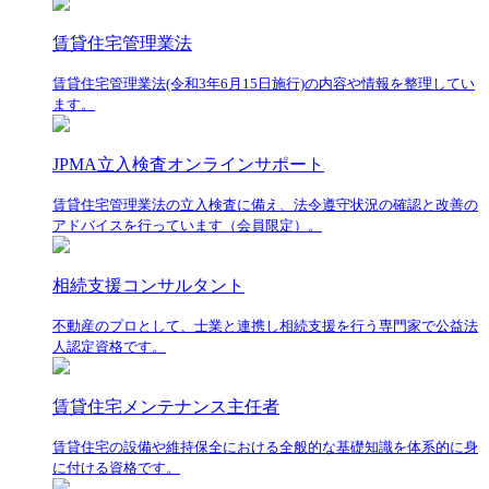
賃貸住宅管理業法
賃貸住宅管理業法(令和3年6月15日施行)の内容や情報を整理してい
ます。
JPMA立入検査オンラインサポート
賃貸住宅管理業法の立入検査に備え、法令遵守状況の確認と改善の
アドバイスを行っています（会員限定）。
相続支援コンサルタント
不動産のプロとして、士業と連携し相続支援を行う専門家で公益法
人認定資格です。
賃貸住宅メンテナンス主任者
賃貸住宅の設備や維持保全における全般的な基礎知識を体系的に身
に付ける資格です。