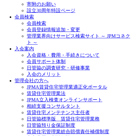
寄附のお願い
設立30周年特設ページ
会員検索
会員検索
会員登録情報追加・変更
管理業界向けサービス検索サイト ～ JPMコネク
ト ～
入会案内
入会資格・費用・手続きについて
会員サポート体制
日管協の調査研究・研修事業
入会のメリット
管理会社の方へ
JPMA賃貸住宅管理業適正化ポータル
賃貸住宅管理業法
JPMA立入検査オンラインサポート
相続支援コンサルタント
賃貸住宅メンテナンス主任者
日管協標準版 賃貸住宅管理業務
日管協預り金保証制度
賃貸住宅管理業総合賠償責任補償制度