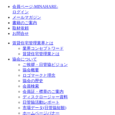
会員ページ-MINAHARE-
ログイン
メールマガジン
書籍のご案内
取材依頼
お問合せ
賃貸住宅管理業界とは
業界コンセプトワード
賃貸住宅管理業とは
協会について
ご挨拶・日管協ビジョン
協会概要
ロゴマークと理念
協会の歴史
会員検索
会員証・襟章のご案内
ディスクロージャー資料
日管協活動レポート
市場データ(日管協短観)
ホームページバナー