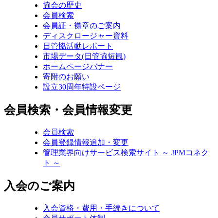
協会の歴史
会員検索
会員証・襟章のご案内
ディスクロージャー資料
日管協活動レポート
市場データ(日管協短観)
ホームページバナー
寄附のお願い
設立30周年特設ページ
会員検索・会員情報変更
会員検索
会員登録情報追加・変更
管理業界向けサービス検索サイト ～ JPMコネク
ト ～
入会のご案内
入会資格・費用・手続きについて