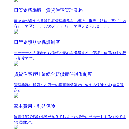
日管協標準版 賃貸住宅管理業務
当協会が考える賃貸住宅管理業務を、標準、推奨、法律に基づく内
容として区分し、87のメソッドとして見える化しました。
日管協預り金保証制度
オーナーと入居者から信頼と安心を獲得する、保証・信用格付を行
う制度です。
賃貸住宅管理業総合賠償責任補償制度
管理業務に起因する万一の損害賠償請求に備える保険です(会員限
定)。
家主費用・利益保険
賃貸住宅で孤独死等が起きてしまった場合にサポートする保険です
(会員限定)。