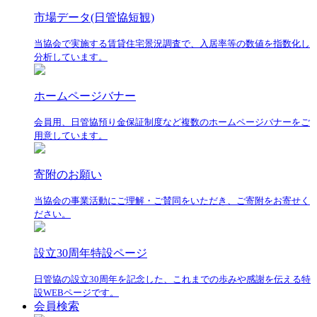
市場データ(日管協短観)
当協会で実施する賃貸住宅景況調査で、入居率等の数値を指数化し
分析しています。
ホームページバナー
会員用、日管協預り金保証制度など複数のホームページバナーをご
用意しています。
寄附のお願い
当協会の事業活動にご理解・ご賛同をいただき、ご寄附をお寄せく
ださい。
設立30周年特設ページ
日管協の設立30周年を記念した、これまでの歩みや感謝を伝える特
設WEBページです。
会員検索