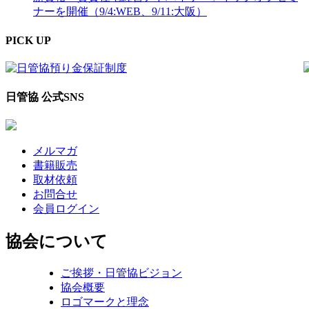
ナーを開催（9/4:WEB、9/11:大阪）
PICK UP
日管協 公式SNS
メルマガ
書籍販売
取材依頼
お問合せ
会員ログイン
協会について
ご挨拶・日管協ビジョン
協会概要
ロゴマークと理念