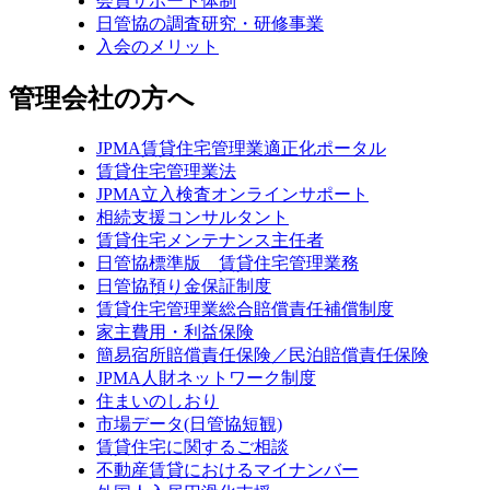
会員サポート体制
日管協の調査研究・研修事業
入会のメリット
管理会社の方へ
JPMA賃貸住宅管理業適正化ポータル
賃貸住宅管理業法
JPMA立入検査オンラインサポート
相続支援コンサルタント
賃貸住宅メンテナンス主任者
日管協標準版 賃貸住宅管理業務
日管協預り金保証制度
賃貸住宅管理業総合賠償責任補償制度
家主費用・利益保険
簡易宿所賠償責任保険／民泊賠償責任保険
JPMA人財ネットワーク制度
住まいのしおり
市場データ(日管協短観)
賃貸住宅に関するご相談
不動産賃貸におけるマイナンバー