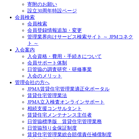
寄附のお願い
設立30周年特設ページ
会員検索
会員検索
会員登録情報追加・変更
管理業界向けサービス検索サイト ～ JPMコネク
ト ～
入会案内
入会資格・費用・手続きについて
会員サポート体制
日管協の調査研究・研修事業
入会のメリット
管理会社の方へ
JPMA賃貸住宅管理業適正化ポータル
賃貸住宅管理業法
JPMA立入検査オンラインサポート
相続支援コンサルタント
賃貸住宅メンテナンス主任者
日管協標準版 賃貸住宅管理業務
日管協預り金保証制度
賃貸住宅管理業総合賠償責任補償制度