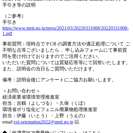
手引き等の説明
（ご参考）
手引き
https://www.meti.go.jp/press/2021/03/20220331008/20220331008-
1.pdf
事前質問：現時点で P CB の調査方法や適正処理について ご
不明な点等ございましたら 、申し込みフォームにて事前質
問を受け付けておりますのでご活用ください。
いただいた質問については質疑応答等にて回答いたします。
また、説明会の当日もご質問いただけます。
備考：説明会後にアンケートにご協力お願いします。
＜お問い合わせ＞
経済産業省環境管理推進室
担当：吉鶴（よしづる）・久保（くぼ）
環境省ポリ塩化ビフェニル廃棄物処理推進室
担当：伊藤（いとう）・上野（うえの）
email
exl-orientation2022@meti.go.jp
以
◆「低濃度PCB廃棄物パンフレット」はこちら