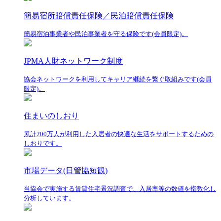
簡易宿所賠償責任保険／民泊賠償責任保険
簡易宿泊事業者や民泊事業者を守る保険です(会員限定)。
JPMA人財ネットワーク制度
協会ネットワークを利用してキャリア継続を繋ぐ取組みです(会員
限定)。
住まいのしおり
累計200万人が利用した入居者の快適な生活をサポートするための
しおりです。
市場データ(日管協短観)
当協会で実施する賃貸住宅景況調査で、入居率等の数値を指数化し
分析しています。