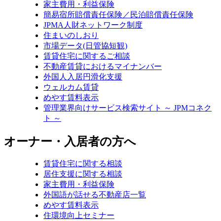
家主費用・利益保険
簡易宿所賠償責任保険／民泊賠償責任保険
JPMA人財ネットワーク制度
住まいのしおり
市場データ(日管協短観)
賃貸住宅に関するご相談
不動産賃貸におけるマイナンバー
外国人入居円滑化支援
ウェルカム賃貸
めやす賃料表示
管理業界向けサービス検索サイト ～ JPMコネク
ト ～
オーナー・入居者の方へ
賃貸住宅に関する相談
居住支援に関する相談
家主費用・利益保険
外国語が話せる不動産店一覧
めやす賃料表示
住環境向上セミナー