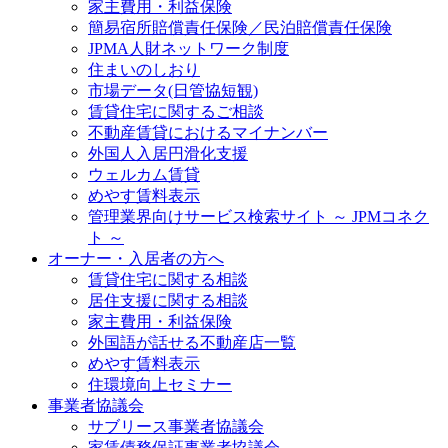
家主費用・利益保険
簡易宿所賠償責任保険／民泊賠償責任保険
JPMA人財ネットワーク制度
住まいのしおり
市場データ(日管協短観)
賃貸住宅に関するご相談
不動産賃貸におけるマイナンバー
外国人入居円滑化支援
ウェルカム賃貸
めやす賃料表示
管理業界向けサービス検索サイト ～ JPMコネク
ト ～
オーナー・入居者の方へ
賃貸住宅に関する相談
居住支援に関する相談
家主費用・利益保険
外国語が話せる不動産店一覧
めやす賃料表示
住環境向上セミナー
事業者協議会
サブリース事業者協議会
家賃債務保証事業者協議会