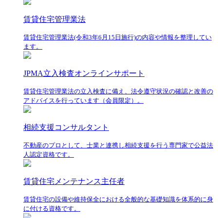
賃貸住宅管理業法
賃貸住宅管理業法(令和3年6月15日施行)の内容や情報を整理してい
ます。
JPMA立入検査オンラインサポート
賃貸住宅管理業法の立入検査に備え、法令遵守状況の確認と改善の
アドバイスを行っています（会員限定）。
相続支援コンサルタント
不動産のプロとして、士業と連携し相続支援を行う専門家で公益法
人認定資格です。
賃貸住宅メンテナンス主任者
賃貸住宅の設備や維持保全における全般的な基礎知識を体系的に身
に付ける資格です。