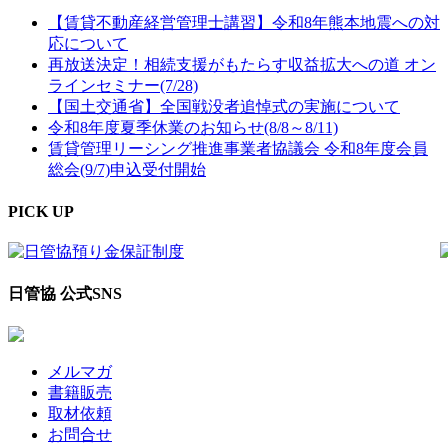
【賃貸不動産経営管理士講習】令和8年熊本地震への対
応について
再放送決定！相続支援がもたらす収益拡大への道 オン
ラインセミナー(7/28)
【国土交通省】全国戦没者追悼式の実施について
令和8年度夏季休業のお知らせ(8/8～8/11)
賃貸管理リーシング推進事業者協議会 令和8年度会員
総会(9/7)申込受付開始
PICK UP
日管協 公式SNS
メルマガ
書籍販売
取材依頼
お問合せ