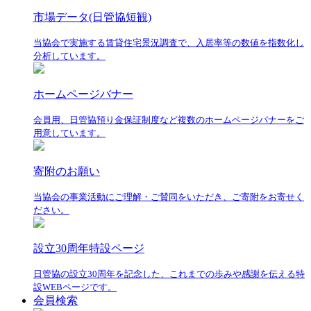
市場データ(日管協短観)
当協会で実施する賃貸住宅景況調査で、入居率等の数値を指数化し
分析しています。
ホームページバナー
会員用、日管協預り金保証制度など複数のホームページバナーをご
用意しています。
寄附のお願い
当協会の事業活動にご理解・ご賛同をいただき、ご寄附をお寄せく
ださい。
設立30周年特設ページ
日管協の設立30周年を記念した、これまでの歩みや感謝を伝える特
設WEBページです。
会員検索