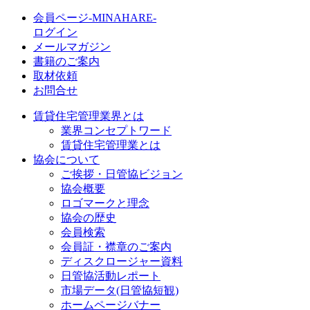
会員ページ-MINAHARE-
ログイン
メールマガジン
書籍のご案内
取材依頼
お問合せ
賃貸住宅管理業界とは
業界コンセプトワード
賃貸住宅管理業とは
協会について
ご挨拶・日管協ビジョン
協会概要
ロゴマークと理念
協会の歴史
会員検索
会員証・襟章のご案内
ディスクロージャー資料
日管協活動レポート
市場データ(日管協短観)
ホームページバナー