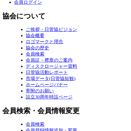
会員ログイン
協会について
ご挨拶・日管協ビジョン
協会概要
ロゴマークと理念
協会の歴史
会員検索
会員証・襟章のご案内
ディスクロージャー資料
日管協活動レポート
市場データ(日管協短観)
ホームページバナー
寄附のお願い
設立30周年特設ページ
会員検索・会員情報変更
会員検索
会員登録情報追加・変更