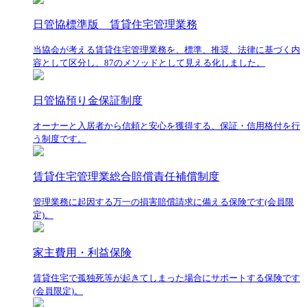
日管協標準版 賃貸住宅管理業務
当協会が考える賃貸住宅管理業務を、標準、推奨、法律に基づく内
容として区分し、87のメソッドとして見える化しました。
日管協預り金保証制度
オーナーと入居者から信頼と安心を獲得する、保証・信用格付を行
う制度です。
賃貸住宅管理業総合賠償責任補償制度
管理業務に起因する万一の損害賠償請求に備える保険です(会員限
定)。
家主費用・利益保険
賃貸住宅で孤独死等が起きてしまった場合にサポートする保険です
(会員限定)。