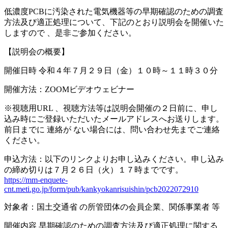
低濃度PCBに汚染された電気機器等の早期確認のための調査
方法及び適正処理について、下記のとおり説明会を開催いた
しますので 、是非ご参加ください。
【説明会の概要】
開催日時 令和４年７月２９日（金）１０時～１１時３０分
開催方法：ZOOMビデオウェビナー
※視聴用URL 、視聴方法等は説明会開催の２日前に、申し
込み時にご登録いただいたメールアドレスへお送りします。
前日までに 連絡が ない場合には、問い合わせ先までご連絡
ください。
申込方法：以下のリンクよりお申し込みください。申し込み
の締め切りは７月２６日（火）１７時までです。
https://mm-enquete-
cnt.meti.go.jp/form/pub/kankyokanrisuishin/pcb2022072910
対象者：国土交通省 の所管団体の会員企業、関係事業者 等
開催内容 早期確認のための調査方法及び適正処理に関する