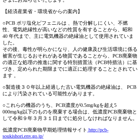
【経済産業省・環境省からの案内】
○PCB ポリ塩化ビフェニルは 、熱で分解しにくい、不燃
性、電気絶縁性が高いなどの性質を有することから、昭和
40 年代まで、主に電気機器の絶縁油として使用されていま
した。
その後、毒性が明らかになり、人の健康及び生活環境に係る
被害が生じるおそれがある物質であることから、PCB廃棄物
の適正な処理の推進に関する特別措置法（PCB特措法）に基
づき、定められた期限までに適正に処理することとされてい
ます 。
○製造後３０年以上経過した古い電気機器の絶縁油は、 PCB
により汚染されている可能性があります。
○これらの機器のうち、PCB濃度が0.5mg/kgを超え5
000mg/kg以下のものを廃棄する場合は、低濃度PCB廃棄物と
して令和９年３月３１日までに処分しなければなりません。
低濃度PCB廃棄物早期処理情報サイト
http://pcb-
soukishori.env.go.jp/