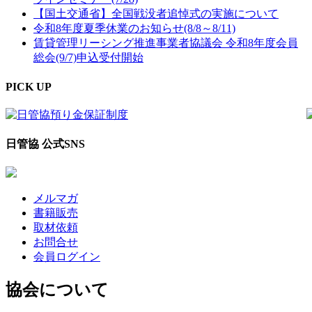
【国土交通省】全国戦没者追悼式の実施について
令和8年度夏季休業のお知らせ(8/8～8/11)
賃貸管理リーシング推進事業者協議会 令和8年度会員
総会(9/7)申込受付開始
PICK UP
日管協 公式SNS
メルマガ
書籍販売
取材依頼
お問合せ
会員ログイン
協会について