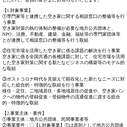
【1.対象事業】
①専門家等と連携した空き家に関する相談窓口の整備等を行
う事業
空き家対策の執行体制の整備が必要な地方公共団体と、
NPO、法務、不動産、建築、金融、福祉等の専門家団体等
とが連携して相談窓口の整備等を行う取組
②住宅市場を活用した空き家に係る課題の解決を行う事業
空き家に係る全国共通の各種課題に対して、住宅市場を活用
した空き家対策に関する新たなビジネスの構築等のモデル的
な取組
③ポストコロナ時代を見据えて顕在化した新たなニーズに対
応した総合的・特徴的な取組を行う事業
移住・定住、二地域居住・多地域居住の促進や、空き家バン
クへの物件の登録促進・登録物件の流通促進に資する総合
的・特徴的な取組
【2.事業主体・要件】
①事業主体：地方公共団体、民間事業者等
②事業要件：〇【1.対象事業】①は原則として地方公共団体