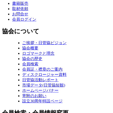
書籍販売
取材依頼
お問合せ
会員ログイン
協会について
ご挨拶・日管協ビジョン
協会概要
ロゴマークと理念
協会の歴史
会員検索
会員証・襟章のご案内
ディスクロージャー資料
日管協活動レポート
市場データ(日管協短観)
ホームページバナー
寄附のお願い
設立30周年特設ページ