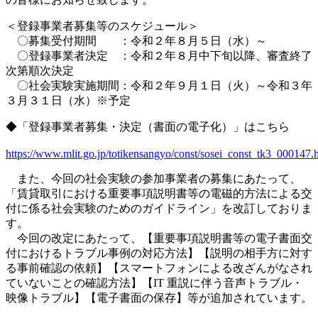
＜登録事業者募集等のスケジュール＞
〇募集受付期間 ：令和２年８月５日（水）～
〇登録事業者決定 ：令和２年８月中下旬以降、審査終了
次第順次決定
〇社会実験実施期間：令和２年９月１日（火）～令和３年
３月３１日（水）※予定
◆「登録事業者募集・決定（書面の電子化）」はこちら
https://www.mlit.go.jp/totikensangyo/const/sosei_const_tk3_000147.
また、今回の社会実験の参加事業者の募集にあたって、
「賃貸取引における重要事項説明書等の電磁的方法による交
付に係る社会実験のためのガイドライン」を改訂しておりま
す。
今回の改定にあたって、【重要事項説明書等の電子書面交
付におけるトラブル事例の対応方法】【説明の相手方に対す
る事前確認の依頼】【スマートフォンによる改ざんがなされ
ていないことの確認方法】【IT 重説に伴う音声トラブル・
映像トラブル】【電子書面の保存】等が追加されています。