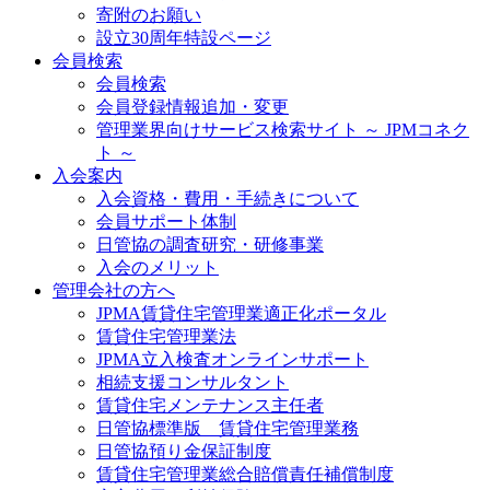
寄附のお願い
設立30周年特設ページ
会員検索
会員検索
会員登録情報追加・変更
管理業界向けサービス検索サイト ～ JPMコネク
ト ～
入会案内
入会資格・費用・手続きについて
会員サポート体制
日管協の調査研究・研修事業
入会のメリット
管理会社の方へ
JPMA賃貸住宅管理業適正化ポータル
賃貸住宅管理業法
JPMA立入検査オンラインサポート
相続支援コンサルタント
賃貸住宅メンテナンス主任者
日管協標準版 賃貸住宅管理業務
日管協預り金保証制度
賃貸住宅管理業総合賠償責任補償制度