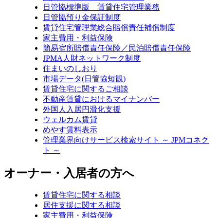
日管協標準版 賃貸住宅管理業務
日管協預り金保証制度
賃貸住宅管理業総合賠償責任補償制度
家主費用・利益保険
簡易宿所賠償責任保険／民泊賠償責任保険
JPMA人財ネットワーク制度
住まいのしおり
市場データ(日管協短観)
賃貸住宅に関するご相談
不動産賃貸におけるマイナンバー
外国人入居円滑化支援
ウェルカム賃貸
めやす賃料表示
管理業界向けサービス検索サイト ～ JPMコネク
ト ～
オーナー・入居者の方へ
賃貸住宅に関する相談
居住支援に関する相談
家主費用・利益保険