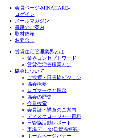
会員ページ-MINAHARE-
ログイン
メールマガジン
書籍のご案内
取材依頼
お問合せ
賃貸住宅管理業界とは
業界コンセプトワード
賃貸住宅管理業とは
協会について
ご挨拶・日管協ビジョン
協会概要
ロゴマークと理念
協会の歴史
会員検索
会員証・襟章のご案内
ディスクロージャー資料
日管協活動レポート
市場データ(日管協短観)
ホームページバナー