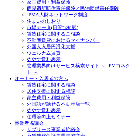
家主費用・利益保険
簡易宿所賠償責任保険／民泊賠償責任保険
JPMA人財ネットワーク制度
住まいのしおり
市場データ(日管協短観)
賃貸住宅に関するご相談
不動産賃貸におけるマイナンバー
外国人入居円滑化支援
ウェルカム賃貸
めやす賃料表示
管理業界向けサービス検索サイト ～ JPMコネク
ト ～
オーナー・入居者の方へ
賃貸住宅に関する相談
居住支援に関する相談
家主費用・利益保険
外国語が話せる不動産店一覧
めやす賃料表示
住環境向上セミナー
事業者協議会
サブリース事業者協議会
家賃債務保証事業者協議会