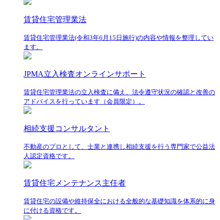
賃貸住宅管理業法
賃貸住宅管理業法(令和3年6月15日施行)の内容や情報を整理してい
ます。
JPMA立入検査オンラインサポート
賃貸住宅管理業法の立入検査に備え、法令遵守状況の確認と改善の
アドバイスを行っています（会員限定）。
相続支援コンサルタント
不動産のプロとして、士業と連携し相続支援を行う専門家で公益法
人認定資格です。
賃貸住宅メンテナンス主任者
賃貸住宅の設備や維持保全における全般的な基礎知識を体系的に身
に付ける資格です。