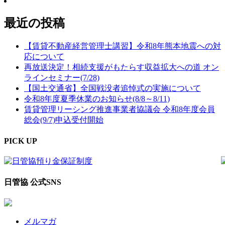
最近の投稿
【賃貸不動産経営管理士講習】令和8年熊本地震への対
応について
再放送決定！相続支援がもたらす収益拡大への道 オン
ラインセミナー(7/28)
【国土交通省】全国戦没者追悼式の実施について
令和8年度夏季休業のお知らせ(8/8～8/11)
賃貸管理リーシング推進事業者協議会 令和8年度会員
総会(9/7)申込受付開始
PICK UP
日管協 公式SNS
メルマガ