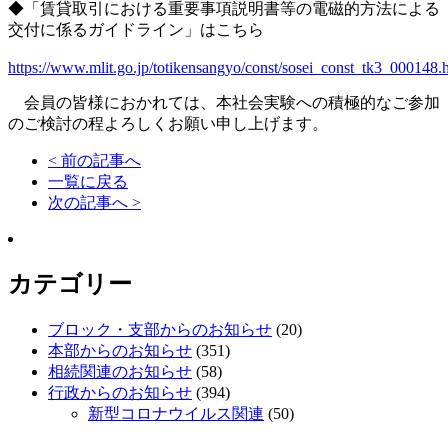
◆「賃貸取引における重要事項説明書等の電磁的方法による
交付に係るガイドライン」はこちら
https://www.mlit.go.jp/totikensangyo/const/sosei_const_tk3_000148.
会員の皆様におかれては、本社会実験への積極的なご参加
のご検討の程よろしくお願い申し上げます。
< 前の記事へ
一覧に戻る
次の記事へ >
カテゴリー
ブロック・支部からのお知らせ
(20)
本部からのお知らせ
(351)
相続関連のお知らせ
(58)
行政からのお知らせ
(394)
新型コロナウイルス関連
(50)