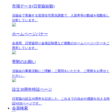
市場データ(日管協短観)
当協会で実施する賃貸住宅景況調査で、入居率等の数値を指数化し
分析しています。
ホームページバナー
会員用、日管協預り金保証制度など複数のホームページバナーをご
用意しています。
寄附のお願い
当協会の事業活動にご理解・ご賛同をいただき、ご寄附をお寄せく
ださい。
設立30周年特設ページ
日管協の設立30周年を記念した、これまでの歩みや感謝を伝える特
設WEBページです。
会員検索