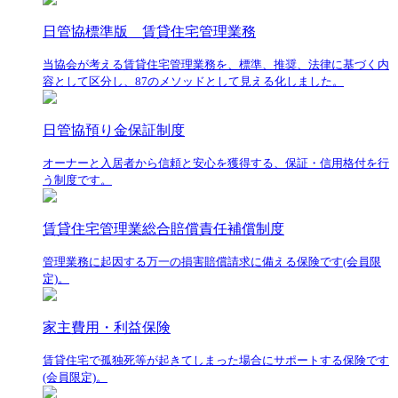
日管協標準版 賃貸住宅管理業務
当協会が考える賃貸住宅管理業務を、標準、推奨、法律に基づく内
容として区分し、87のメソッドとして見える化しました。
日管協預り金保証制度
オーナーと入居者から信頼と安心を獲得する、保証・信用格付を行
う制度です。
賃貸住宅管理業総合賠償責任補償制度
管理業務に起因する万一の損害賠償請求に備える保険です(会員限
定)。
家主費用・利益保険
賃貸住宅で孤独死等が起きてしまった場合にサポートする保険です
(会員限定)。