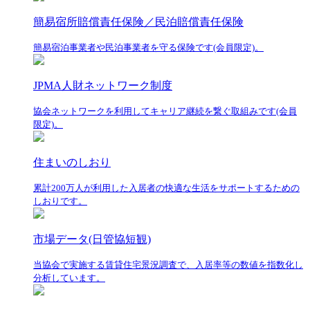
簡易宿所賠償責任保険／民泊賠償責任保険
簡易宿泊事業者や民泊事業者を守る保険です(会員限定)。
JPMA人財ネットワーク制度
協会ネットワークを利用してキャリア継続を繋ぐ取組みです(会員
限定)。
住まいのしおり
累計200万人が利用した入居者の快適な生活をサポートするための
しおりです。
市場データ(日管協短観)
当協会で実施する賃貸住宅景況調査で、入居率等の数値を指数化し
分析しています。