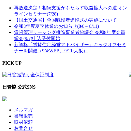
再放送決定！相続支援がもたらす収益拡大への道 オン
ラインセミナー(7/28)
【国土交通省】全国戦没者追悼式の実施について
令和8年度夏季休業のお知らせ(8/8～8/11)
賃貸管理リーシング推進事業者協議会 令和8年度会員
総会(9/7)申込受付開始
新資格「賃貸住宅経営アドバイザー」キックオフセミ
ナーを開催（9/4:WEB、9/11:大阪）
PICK UP
日管協 公式SNS
メルマガ
書籍販売
取材依頼
お問合せ