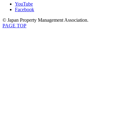
YouTube
Facebook
© Japan Property Management Association.
PAGE TOP