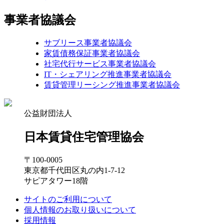
事業者協議会
サブリース事業者協議会
家賃債務保証事業者協議会
社宅代行サービス事業者協議会
IT・シェアリング推進事業者協議会
賃貸管理リーシング推進事業者協議会
公益財団法人
日本賃貸住宅管理協会
〒100-0005
東京都千代田区丸の内1-7-12
サピアタワー18階
サイトのご利用について
個人情報のお取り扱いについて
採用情報