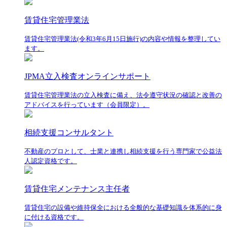
賃貸住宅管理業法
賃貸住宅管理業法(令和3年6月15日施行)の内容や情報を整理してい
ます。
JPMA立入検査オンラインサポート
賃貸住宅管理業法の立入検査に備え、法令遵守状況の確認と改善の
アドバイスを行っています（会員限定）。
相続支援コンサルタント
不動産のプロとして、士業と連携し相続支援を行う専門家で公益法
人認定資格です。
賃貸住宅メンテナンス主任者
賃貸住宅の設備や維持保全における全般的な基礎知識を体系的に身
に付ける資格です。