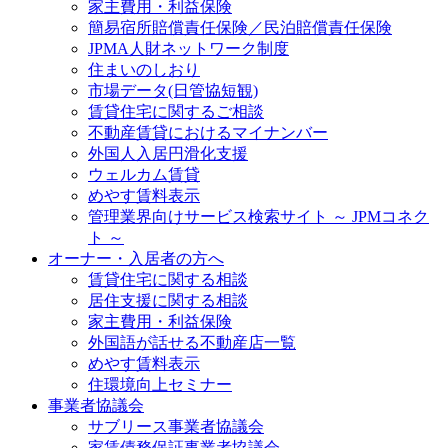
家主費用・利益保険
簡易宿所賠償責任保険／民泊賠償責任保険
JPMA人財ネットワーク制度
住まいのしおり
市場データ(日管協短観)
賃貸住宅に関するご相談
不動産賃貸におけるマイナンバー
外国人入居円滑化支援
ウェルカム賃貸
めやす賃料表示
管理業界向けサービス検索サイト ～ JPMコネク
ト ～
オーナー・入居者の方へ
賃貸住宅に関する相談
居住支援に関する相談
家主費用・利益保険
外国語が話せる不動産店一覧
めやす賃料表示
住環境向上セミナー
事業者協議会
サブリース事業者協議会
家賃債務保証事業者協議会