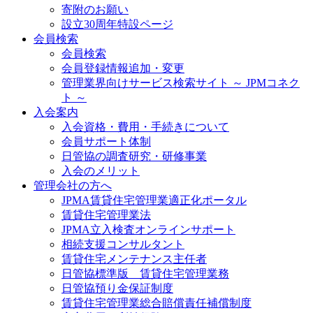
寄附のお願い
設立30周年特設ページ
会員検索
会員検索
会員登録情報追加・変更
管理業界向けサービス検索サイト ～ JPMコネク
ト ～
入会案内
入会資格・費用・手続きについて
会員サポート体制
日管協の調査研究・研修事業
入会のメリット
管理会社の方へ
JPMA賃貸住宅管理業適正化ポータル
賃貸住宅管理業法
JPMA立入検査オンラインサポート
相続支援コンサルタント
賃貸住宅メンテナンス主任者
日管協標準版 賃貸住宅管理業務
日管協預り金保証制度
賃貸住宅管理業総合賠償責任補償制度