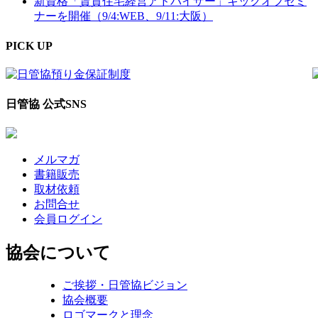
新資格「賃貸住宅経営アドバイザー」キックオフセミ
ナーを開催（9/4:WEB、9/11:大阪）
PICK UP
日管協 公式SNS
メルマガ
書籍販売
取材依頼
お問合せ
会員ログイン
協会について
ご挨拶・日管協ビジョン
協会概要
ロゴマークと理念