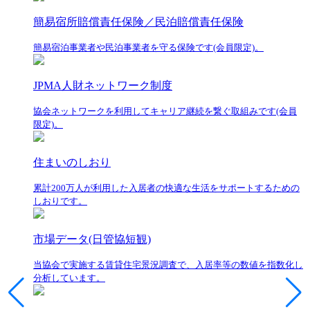
簡易宿所賠償責任保険／民泊賠償責任保険
簡易宿泊事業者や民泊事業者を守る保険です(会員限定)。
JPMA人財ネットワーク制度
協会ネットワークを利用してキャリア継続を繋ぐ取組みです(会員
限定)。
住まいのしおり
累計200万人が利用した入居者の快適な生活をサポートするための
しおりです。
市場データ(日管協短観)
当協会で実施する賃貸住宅景況調査で、入居率等の数値を指数化し
分析しています。