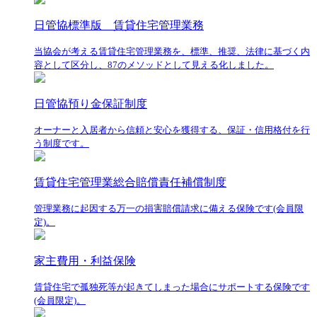
日管協標準版 賃貸住宅管理業務
当協会が考える賃貸住宅管理業務を、標準、推奨、法律に基づく内
容として区分し、87のメソッドとして見える化しました。
日管協預り金保証制度
オーナーと入居者から信頼と安心を獲得する、保証・信用格付を行
う制度です。
賃貸住宅管理業総合賠償責任補償制度
管理業務に起因する万一の損害賠償請求に備える保険です(会員限
定)。
家主費用・利益保険
賃貸住宅で孤独死等が起きてしまった場合にサポートする保険です
(会員限定)。