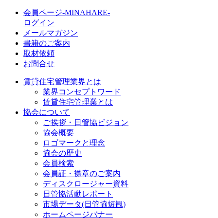
会員ページ-MINAHARE-
ログイン
メールマガジン
書籍のご案内
取材依頼
お問合せ
賃貸住宅管理業界とは
業界コンセプトワード
賃貸住宅管理業とは
協会について
ご挨拶・日管協ビジョン
協会概要
ロゴマークと理念
協会の歴史
会員検索
会員証・襟章のご案内
ディスクロージャー資料
日管協活動レポート
市場データ(日管協短観)
ホームページバナー