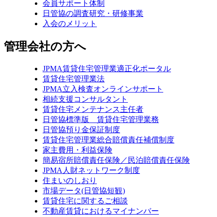
会員サポート体制
日管協の調査研究・研修事業
入会のメリット
管理会社の方へ
JPMA賃貸住宅管理業適正化ポータル
賃貸住宅管理業法
JPMA立入検査オンラインサポート
相続支援コンサルタント
賃貸住宅メンテナンス主任者
日管協標準版 賃貸住宅管理業務
日管協預り金保証制度
賃貸住宅管理業総合賠償責任補償制度
家主費用・利益保険
簡易宿所賠償責任保険／民泊賠償責任保険
JPMA人財ネットワーク制度
住まいのしおり
市場データ(日管協短観)
賃貸住宅に関するご相談
不動産賃貸におけるマイナンバー