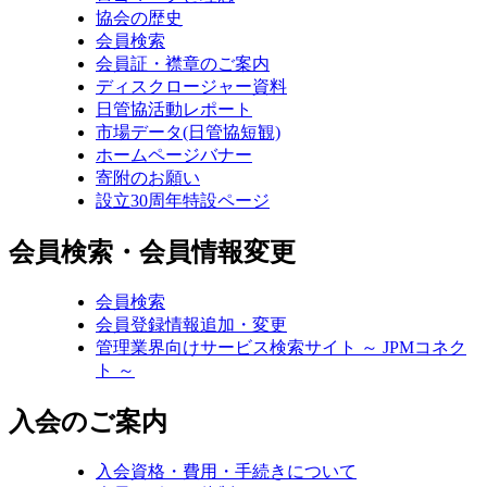
協会の歴史
会員検索
会員証・襟章のご案内
ディスクロージャー資料
日管協活動レポート
市場データ(日管協短観)
ホームページバナー
寄附のお願い
設立30周年特設ページ
会員検索・会員情報変更
会員検索
会員登録情報追加・変更
管理業界向けサービス検索サイト ～ JPMコネク
ト ～
入会のご案内
入会資格・費用・手続きについて