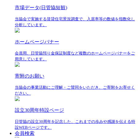
市場データ(日管協短観)
当協会で実施する賃貸住宅景況調査で、入居率等の数値を指数化し
分析しています。
ホームページバナー
会員用、日管協預り金保証制度など複数のホームページバナーをご
用意しています。
寄附のお願い
当協会の事業活動にご理解・ご賛同をいただき、ご寄附をお寄せく
ださい。
設立30周年特設ページ
日管協の設立30周年を記念した、これまでの歩みや感謝を伝える特
設WEBページです。
会員検索