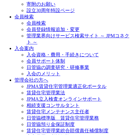
寄附のお願い
設立30周年特設ページ
会員検索
会員検索
会員登録情報追加・変更
管理業界向けサービス検索サイト ～ JPMコネク
ト ～
入会案内
入会資格・費用・手続きについて
会員サポート体制
日管協の調査研究・研修事業
入会のメリット
管理会社の方へ
JPMA賃貸住宅管理業適正化ポータル
賃貸住宅管理業法
JPMA立入検査オンラインサポート
相続支援コンサルタント
賃貸住宅メンテナンス主任者
日管協標準版 賃貸住宅管理業務
日管協預り金保証制度
賃貸住宅管理業総合賠償責任補償制度