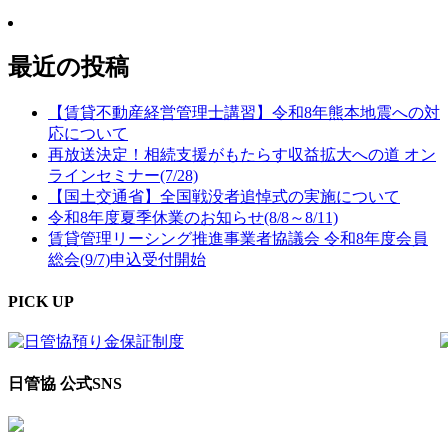
最近の投稿
【賃貸不動産経営管理士講習】令和8年熊本地震への対
応について
再放送決定！相続支援がもたらす収益拡大への道 オン
ラインセミナー(7/28)
【国土交通省】全国戦没者追悼式の実施について
令和8年度夏季休業のお知らせ(8/8～8/11)
賃貸管理リーシング推進事業者協議会 令和8年度会員
総会(9/7)申込受付開始
PICK UP
日管協 公式SNS