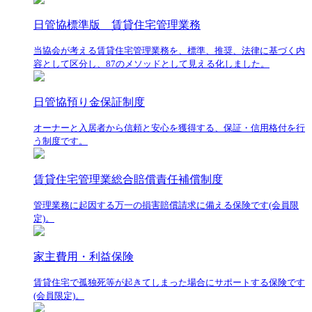
日管協標準版 賃貸住宅管理業務
当協会が考える賃貸住宅管理業務を、標準、推奨、法律に基づく内
容として区分し、87のメソッドとして見える化しました。
日管協預り金保証制度
オーナーと入居者から信頼と安心を獲得する、保証・信用格付を行
う制度です。
賃貸住宅管理業総合賠償責任補償制度
管理業務に起因する万一の損害賠償請求に備える保険です(会員限
定)。
家主費用・利益保険
賃貸住宅で孤独死等が起きてしまった場合にサポートする保険です
(会員限定)。