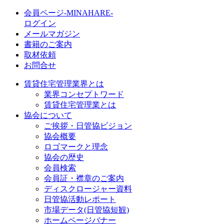
会員ページ-MINAHARE-
ログイン
メールマガジン
書籍のご案内
取材依頼
お問合せ
賃貸住宅管理業界とは
業界コンセプトワード
賃貸住宅管理業とは
協会について
ご挨拶・日管協ビジョン
協会概要
ロゴマークと理念
協会の歴史
会員検索
会員証・襟章のご案内
ディスクロージャー資料
日管協活動レポート
市場データ(日管協短観)
ホームページバナー