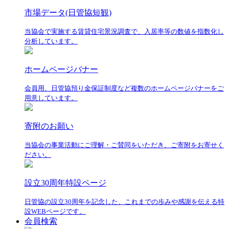
市場データ(日管協短観)
当協会で実施する賃貸住宅景況調査で、入居率等の数値を指数化し
分析しています。
ホームページバナー
会員用、日管協預り金保証制度など複数のホームページバナーをご
用意しています。
寄附のお願い
当協会の事業活動にご理解・ご賛同をいただき、ご寄附をお寄せく
ださい。
設立30周年特設ページ
日管協の設立30周年を記念した、これまでの歩みや感謝を伝える特
設WEBページです。
会員検索