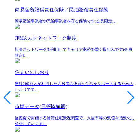
簡易宿所賠償責任保険／民泊賠償責任保険
簡易宿泊事業者や民泊事業者を守る保険です(会員限定)。
JPMA人財ネットワーク制度
協会ネットワークを利用してキャリア継続を繋ぐ取組みです(会員
限定)。
住まいのしおり
累計200万人が利用した入居者の快適な生活をサポートするための
しおりです。
市場データ(日管協短観)
当協会で実施する賃貸住宅景況調査で、入居率等の数値を指数化し
分析しています。