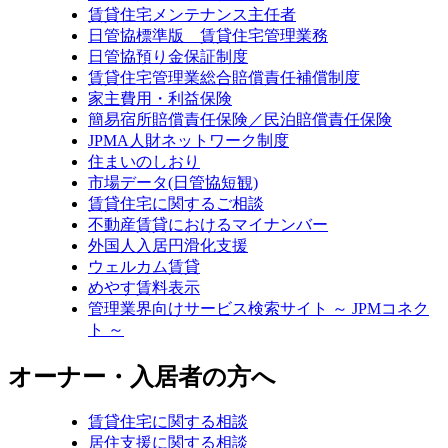
賃貸住宅メンテナンス主任者
日管協標準版 賃貸住宅管理業務
日管協預り金保証制度
賃貸住宅管理業総合賠償責任補償制度
家主費用・利益保険
簡易宿所賠償責任保険／民泊賠償責任保険
JPMA人財ネットワーク制度
住まいのしおり
市場データ(日管協短観)
賃貸住宅に関するご相談
不動産賃貸におけるマイナンバー
外国人入居円滑化支援
ウェルカム賃貸
めやす賃料表示
管理業界向けサービス検索サイト ～ JPMコネク
ト ～
オーナー・入居者の方へ
賃貸住宅に関する相談
居住支援に関する相談