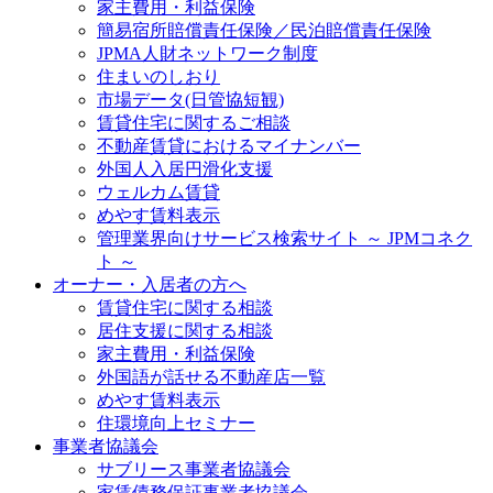
家主費用・利益保険
簡易宿所賠償責任保険／民泊賠償責任保険
JPMA人財ネットワーク制度
住まいのしおり
市場データ(日管協短観)
賃貸住宅に関するご相談
不動産賃貸におけるマイナンバー
外国人入居円滑化支援
ウェルカム賃貸
めやす賃料表示
管理業界向けサービス検索サイト ～ JPMコネク
ト ～
オーナー・入居者の方へ
賃貸住宅に関する相談
居住支援に関する相談
家主費用・利益保険
外国語が話せる不動産店一覧
めやす賃料表示
住環境向上セミナー
事業者協議会
サブリース事業者協議会
家賃債務保証事業者協議会