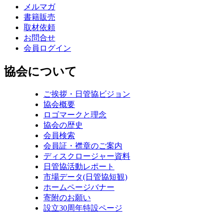
メルマガ
書籍販売
取材依頼
お問合せ
会員ログイン
協会について
ご挨拶・日管協ビジョン
協会概要
ロゴマークと理念
協会の歴史
会員検索
会員証・襟章のご案内
ディスクロージャー資料
日管協活動レポート
市場データ(日管協短観)
ホームページバナー
寄附のお願い
設立30周年特設ページ