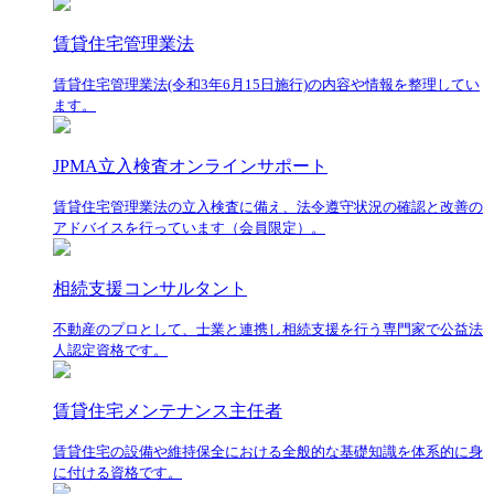
賃貸住宅管理業法
賃貸住宅管理業法(令和3年6月15日施行)の内容や情報を整理してい
ます。
JPMA立入検査オンラインサポート
賃貸住宅管理業法の立入検査に備え、法令遵守状況の確認と改善の
アドバイスを行っています（会員限定）。
相続支援コンサルタント
不動産のプロとして、士業と連携し相続支援を行う専門家で公益法
人認定資格です。
賃貸住宅メンテナンス主任者
賃貸住宅の設備や維持保全における全般的な基礎知識を体系的に身
に付ける資格です。