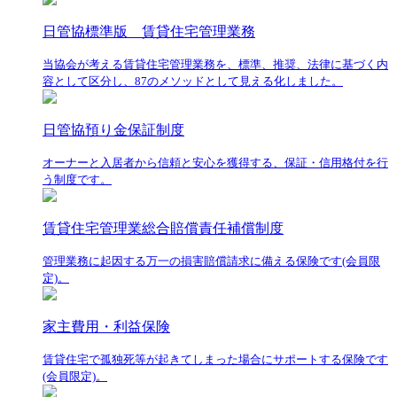
日管協標準版 賃貸住宅管理業務
当協会が考える賃貸住宅管理業務を、標準、推奨、法律に基づく内
容として区分し、87のメソッドとして見える化しました。
日管協預り金保証制度
オーナーと入居者から信頼と安心を獲得する、保証・信用格付を行
う制度です。
賃貸住宅管理業総合賠償責任補償制度
管理業務に起因する万一の損害賠償請求に備える保険です(会員限
定)。
家主費用・利益保険
賃貸住宅で孤独死等が起きてしまった場合にサポートする保険です
(会員限定)。