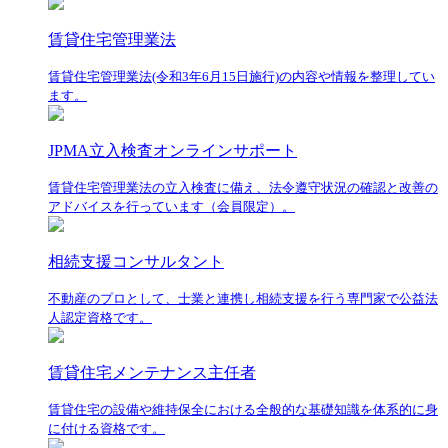
賃貸住宅管理業法
賃貸住宅管理業法(令和3年6月15日施行)の内容や情報を整理してい
ます。
JPMA立入検査オンラインサポート
賃貸住宅管理業法の立入検査に備え、法令遵守状況の確認と改善の
アドバイスを行っています（会員限定）。
相続支援コンサルタント
不動産のプロとして、士業と連携し相続支援を行う専門家で公益法
人認定資格です。
賃貸住宅メンテナンス主任者
賃貸住宅の設備や維持保全における全般的な基礎知識を体系的に身
に付ける資格です。