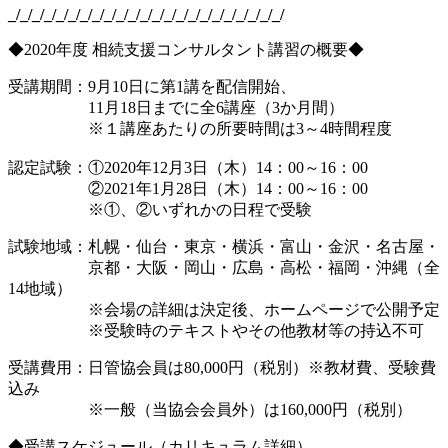
_/_/_/_/_/_/_/_/_/_/_/_/_/_/_/_/_/_/_/_/_/_/_/
◆2020年度 相続支援コンサルタント講習の概要◆
受講期間：9月10日に第1講を配信開始、
11月18日までに全6講座（3か月間）
※１講座あたりの所要時間は3～4時間程度
認定試験：①2020年12月3日（木）14：00～16：00
②2021年1月28日（木）14：00～16：00
※①、②いずれかの日程で受験
試験地域：札幌・仙台・東京・横浜・富山・金沢・名古屋・
京都・大阪・岡山・広島・高松・福岡・沖縄（全
14地域）
※会場の詳細は決定後、ホームページで公開予定
※受験時のテキストやその他教材等の持込不可
受講費用：日管協会員は80,000円（税別）※教材費、受験費
込み
※一般（当協会会員外）は160,000円（税別）
◆受講スケジュール（カリキュラム詳細）