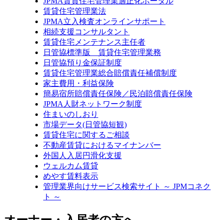
JPMA賃貸住宅管理業適正化ポータル
賃貸住宅管理業法
JPMA立入検査オンラインサポート
相続支援コンサルタント
賃貸住宅メンテナンス主任者
日管協標準版 賃貸住宅管理業務
日管協預り金保証制度
賃貸住宅管理業総合賠償責任補償制度
家主費用・利益保険
簡易宿所賠償責任保険／民泊賠償責任保険
JPMA人財ネットワーク制度
住まいのしおり
市場データ(日管協短観)
賃貸住宅に関するご相談
不動産賃貸におけるマイナンバー
外国人入居円滑化支援
ウェルカム賃貸
めやす賃料表示
管理業界向けサービス検索サイト ～ JPMコネク
ト ～
オーナー・入居者の方へ