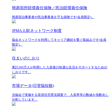
簡易宿所賠償責任保険／民泊賠償責任保険
簡易宿泊事業者や民泊事業者を守る保険です(会員限定)。
JPMA人財ネットワーク制度
協会ネットワークを利用してキャリア継続を繋ぐ取組みです(会員
限定)。
住まいのしおり
累計200万人が利用した入居者の快適な生活をサポートするための
しおりです。
市場データ(日管協短観)
当協会で実施する賃貸住宅景況調査で、入居率等の数値を指数化し
分析しています。