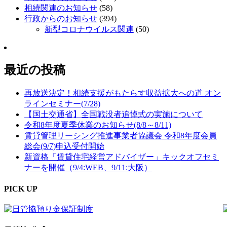
相続関連のお知らせ
(58)
行政からのお知らせ
(394)
新型コロナウイルス関連
(50)
最近の投稿
再放送決定！相続支援がもたらす収益拡大への道 オン
ラインセミナー(7/28)
【国土交通省】全国戦没者追悼式の実施について
令和8年度夏季休業のお知らせ(8/8～8/11)
賃貸管理リーシング推進事業者協議会 令和8年度会員
総会(9/7)申込受付開始
新資格「賃貸住宅経営アドバイザー」キックオフセミ
ナーを開催（9/4:WEB、9/11:大阪）
PICK UP