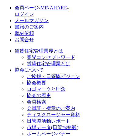
会員ページ-MINAHARE-
ログイン
メールマガジン
書籍のご案内
取材依頼
お問合せ
賃貸住宅管理業界とは
業界コンセプトワード
賃貸住宅管理業とは
協会について
ご挨拶・日管協ビジョン
協会概要
ロゴマークと理念
協会の歴史
会員検索
会員証・襟章のご案内
ディスクロージャー資料
日管協活動レポート
市場データ(日管協短観)
ホームページバナー