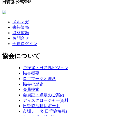
日管協 公式SNS
メルマガ
書籍販売
取材依頼
お問合せ
会員ログイン
協会について
ご挨拶・日管協ビジョン
協会概要
ロゴマークと理念
協会の歴史
会員検索
会員証・襟章のご案内
ディスクロージャー資料
日管協活動レポート
市場データ(日管協短観)