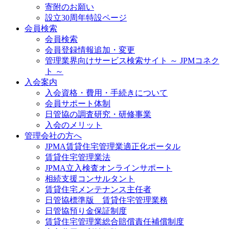
寄附のお願い
設立30周年特設ページ
会員検索
会員検索
会員登録情報追加・変更
管理業界向けサービス検索サイト ～ JPMコネク
ト ～
入会案内
入会資格・費用・手続きについて
会員サポート体制
日管協の調査研究・研修事業
入会のメリット
管理会社の方へ
JPMA賃貸住宅管理業適正化ポータル
賃貸住宅管理業法
JPMA立入検査オンラインサポート
相続支援コンサルタント
賃貸住宅メンテナンス主任者
日管協標準版 賃貸住宅管理業務
日管協預り金保証制度
賃貸住宅管理業総合賠償責任補償制度