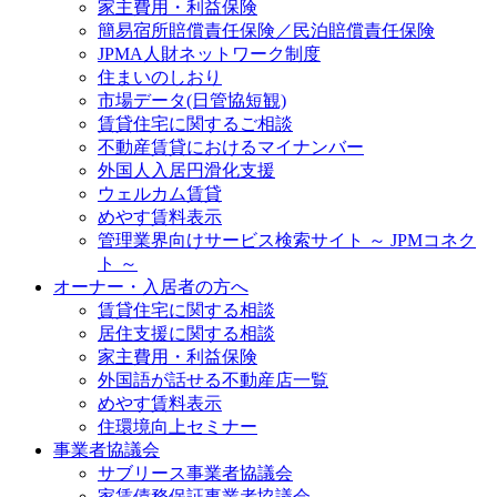
家主費用・利益保険
簡易宿所賠償責任保険／民泊賠償責任保険
JPMA人財ネットワーク制度
住まいのしおり
市場データ(日管協短観)
賃貸住宅に関するご相談
不動産賃貸におけるマイナンバー
外国人入居円滑化支援
ウェルカム賃貸
めやす賃料表示
管理業界向けサービス検索サイト ～ JPMコネク
ト ～
オーナー・入居者の方へ
賃貸住宅に関する相談
居住支援に関する相談
家主費用・利益保険
外国語が話せる不動産店一覧
めやす賃料表示
住環境向上セミナー
事業者協議会
サブリース事業者協議会
家賃債務保証事業者協議会