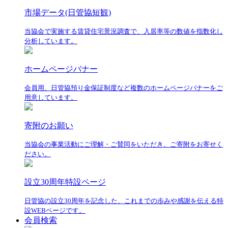
市場データ(日管協短観)
当協会で実施する賃貸住宅景況調査で、入居率等の数値を指数化し
分析しています。
ホームページバナー
会員用、日管協預り金保証制度など複数のホームページバナーをご
用意しています。
寄附のお願い
当協会の事業活動にご理解・ご賛同をいただき、ご寄附をお寄せく
ださい。
設立30周年特設ページ
日管協の設立30周年を記念した、これまでの歩みや感謝を伝える特
設WEBページです。
会員検索