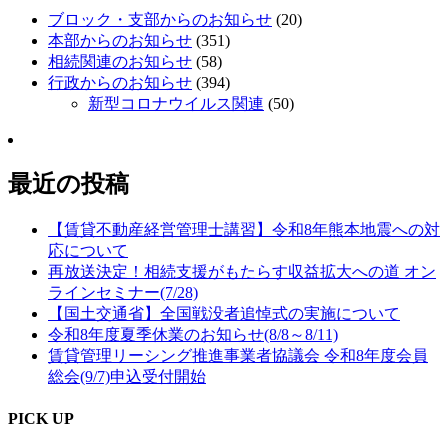
ブロック・支部からのお知らせ
(20)
本部からのお知らせ
(351)
相続関連のお知らせ
(58)
行政からのお知らせ
(394)
新型コロナウイルス関連
(50)
最近の投稿
【賃貸不動産経営管理士講習】令和8年熊本地震への対
応について
再放送決定！相続支援がもたらす収益拡大への道 オン
ラインセミナー(7/28)
【国土交通省】全国戦没者追悼式の実施について
令和8年度夏季休業のお知らせ(8/8～8/11)
賃貸管理リーシング推進事業者協議会 令和8年度会員
総会(9/7)申込受付開始
PICK UP