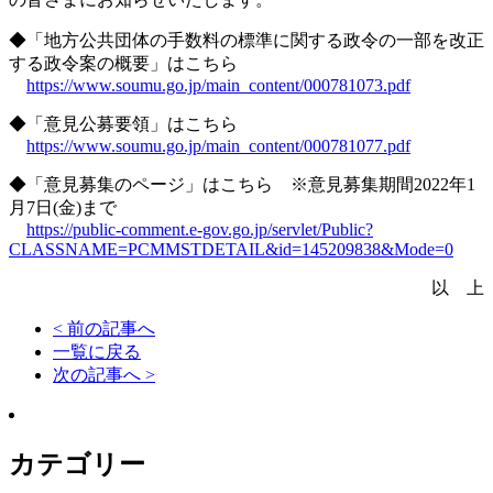
◆「地方公共団体の手数料の標準に関する政令の一部を改正
する政令案の概要」はこちら
https://www.soumu.go.jp/main_content/000781073.pdf
◆「意見公募要領」はこちら
https://www.soumu.go.jp/main_content/000781077.pdf
◆「意見募集のページ」はこちら ※意見募集期間2022年1
月7日(金)まで
https://public-comment.e-gov.go.jp/servlet/Public?
CLASSNAME=PCMMSTDETAIL&id=145209838&Mode=0
以 上
< 前の記事へ
一覧に戻る
次の記事へ >
カテゴリー