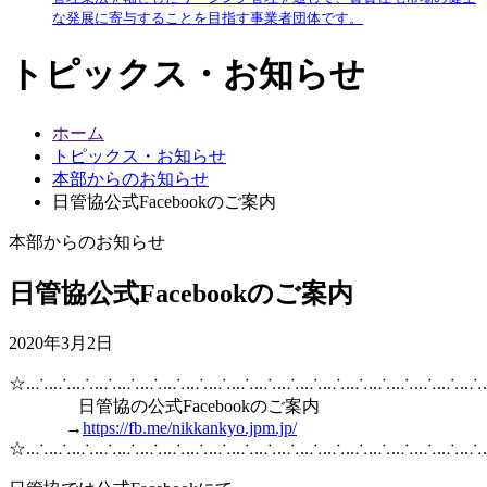
な発展に寄与することを目指す事業者団体です。
トピックス・お知らせ
ホーム
トピックス・お知らせ
本部からのお知らせ
日管協公式Facebookのご案内
本部からのお知らせ
日管協公式Facebookのご案内
2020年3月2日
☆..∴..∴..∴..∴..∴..∴..∴..∴..∴..∴..∴..∴..∴..∴..∴..∴..∴.
日管協の公式Facebookのご案内
→
https://fb.me/nikkankyo.jpm.jp/
☆..∴..∴..∴..∴..∴..∴..∴..∴..∴..∴..∴..∴..∴..∴..∴..∴..∴..∴..∴..