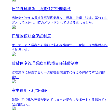
日管協標準版 賃貸住宅管理業務
当協会が考える賃貸住宅管理業務を、標準、推奨、法律に基づく内
容として区分し、87のメソッドとして見える化しました。
日管協預り金保証制度
オーナーと入居者から信頼と安心を獲得する、保証・信用格付を行
う制度です。
賃貸住宅管理業総合賠償責任補償制度
管理業務に起因する万一の損害賠償請求に備える保険です(会員限
定)。
家主費用・利益保険
賃貸住宅で孤独死等が起きてしまった場合にサポートする保険です
(会員限定)。