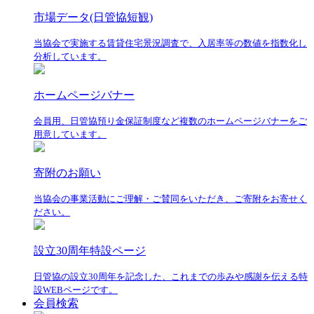
市場データ(日管協短観)
当協会で実施する賃貸住宅景況調査で、入居率等の数値を指数化し
分析しています。
ホームページバナー
会員用、日管協預り金保証制度など複数のホームページバナーをご
用意しています。
寄附のお願い
当協会の事業活動にご理解・ご賛同をいただき、ご寄附をお寄せく
ださい。
設立30周年特設ページ
日管協の設立30周年を記念した、これまでの歩みや感謝を伝える特
設WEBページです。
会員検索