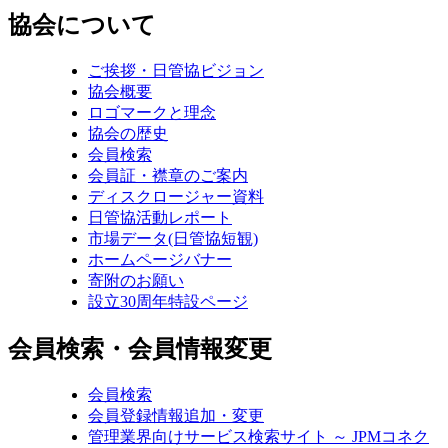
協会について
ご挨拶・日管協ビジョン
協会概要
ロゴマークと理念
協会の歴史
会員検索
会員証・襟章のご案内
ディスクロージャー資料
日管協活動レポート
市場データ(日管協短観)
ホームページバナー
寄附のお願い
設立30周年特設ページ
会員検索・会員情報変更
会員検索
会員登録情報追加・変更
管理業界向けサービス検索サイト ～ JPMコネク