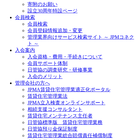
寄附のお願い
設立30周年特設ページ
会員検索
会員検索
会員登録情報追加・変更
管理業界向けサービス検索サイト ～ JPMコネク
ト ～
入会案内
入会資格・費用・手続きについて
会員サポート体制
日管協の調査研究・研修事業
入会のメリット
管理会社の方へ
JPMA賃貸住宅管理業適正化ポータル
賃貸住宅管理業法
JPMA立入検査オンラインサポート
相続支援コンサルタント
賃貸住宅メンテナンス主任者
日管協標準版 賃貸住宅管理業務
日管協預り金保証制度
賃貸住宅管理業総合賠償責任補償制度