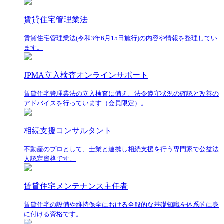
賃貸住宅管理業法
賃貸住宅管理業法(令和3年6月15日施行)の内容や情報を整理してい
ます。
JPMA立入検査オンラインサポート
賃貸住宅管理業法の立入検査に備え、法令遵守状況の確認と改善の
アドバイスを行っています（会員限定）。
相続支援コンサルタント
不動産のプロとして、士業と連携し相続支援を行う専門家で公益法
人認定資格です。
賃貸住宅メンテナンス主任者
賃貸住宅の設備や維持保全における全般的な基礎知識を体系的に身
に付ける資格です。