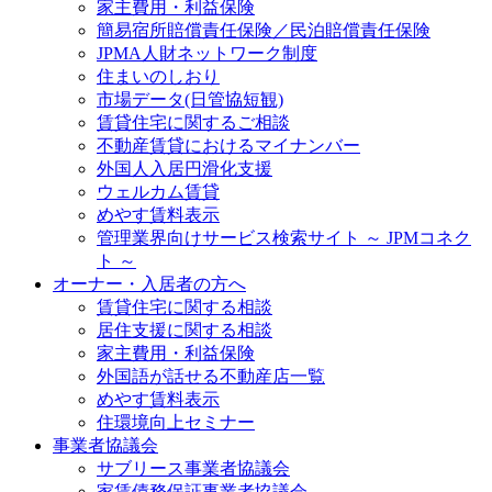
家主費用・利益保険
簡易宿所賠償責任保険／民泊賠償責任保険
JPMA人財ネットワーク制度
住まいのしおり
市場データ(日管協短観)
賃貸住宅に関するご相談
不動産賃貸におけるマイナンバー
外国人入居円滑化支援
ウェルカム賃貸
めやす賃料表示
管理業界向けサービス検索サイト ～ JPMコネク
ト ～
オーナー・入居者の方へ
賃貸住宅に関する相談
居住支援に関する相談
家主費用・利益保険
外国語が話せる不動産店一覧
めやす賃料表示
住環境向上セミナー
事業者協議会
サブリース事業者協議会
家賃債務保証事業者協議会