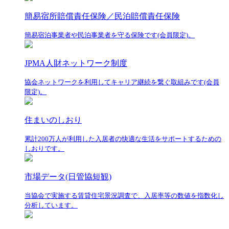
簡易宿所賠償責任保険／民泊賠償責任保険
簡易宿泊事業者や民泊事業者を守る保険です(会員限定)。
JPMA人財ネットワーク制度
協会ネットワークを利用してキャリア継続を繋ぐ取組みです(会員
限定)。
住まいのしおり
累計200万人が利用した入居者の快適な生活をサポートするための
しおりです。
市場データ(日管協短観)
当協会で実施する賃貸住宅景況調査で、入居率等の数値を指数化し
分析しています。