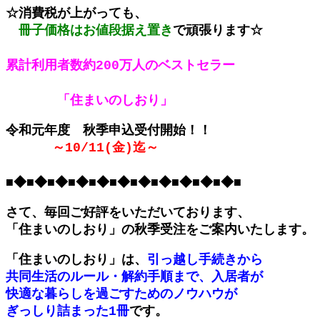
☆消費税が上がっても、
冊子価格はお値段据え置き
で
頑張ります☆
累計利用者数
約200万人のベストセラー
「住まいのしおり」
令和元年度 秋季申込受付開始！！
～10/11(金)迄～
■◆■◆■◆■◆■◆■◆■◆■◆■◆■◆■◆■
さて、毎回ご好評をいただいております、
「住まいのしおり」の秋季受注をご案内いたします。
「住まいのしおり」は、
引っ越し手続きから
共同生活のルール・解約手順まで、入居者が
快適な暮らしを過ごすためのノウハウが
ぎっしり詰まった1冊
です。