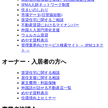
JPMA人財ネットワーク制度
住まいのしおり
市場データ(日管協短観)
賃貸住宅に関するご相談
不動産賃貸におけるマイナンバー
外国人入居円滑化支援
ウェルカム賃貸
めやす賃料表示
管理業界向けサービス検索サイト ～ JPMコネク
ト ～
オーナー・入居者の方へ
賃貸住宅に関する相談
居住支援に関する相談
家主費用・利益保険
外国語が話せる不動産店一覧
めやす賃料表示
住環境向上セミナー