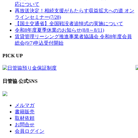
応について
再放送決定！相続支援がもたらす収益拡大への道 オン
ラインセミナー(7/28)
【国土交通省】全国戦没者追悼式の実施について
令和8年度夏季休業のお知らせ(8/8～8/11)
賃貸管理リーシング推進事業者協議会 令和8年度会員
総会(9/7)申込受付開始
PICK UP
日管協 公式SNS
メルマガ
書籍販売
取材依頼
お問合せ
会員ログイン