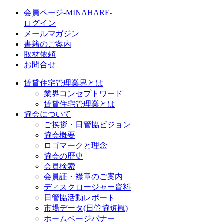
会員ページ-MINAHARE-
ログイン
メールマガジン
書籍のご案内
取材依頼
お問合せ
賃貸住宅管理業界とは
業界コンセプトワード
賃貸住宅管理業とは
協会について
ご挨拶・日管協ビジョン
協会概要
ロゴマークと理念
協会の歴史
会員検索
会員証・襟章のご案内
ディスクロージャー資料
日管協活動レポート
市場データ(日管協短観)
ホームページバナー