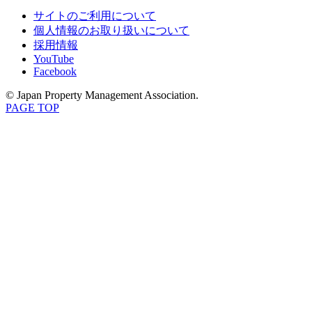
サイトのご利用について
個人情報のお取り扱いについて
採用情報
YouTube
Facebook
© Japan Property Management Association.
PAGE TOP