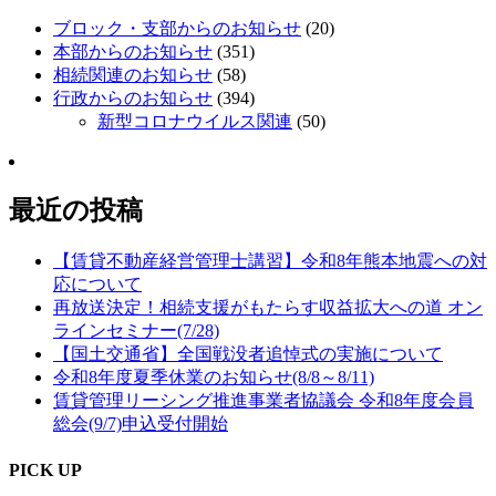
ブロック・支部からのお知らせ
(20)
本部からのお知らせ
(351)
相続関連のお知らせ
(58)
行政からのお知らせ
(394)
新型コロナウイルス関連
(50)
最近の投稿
【賃貸不動産経営管理士講習】令和8年熊本地震への対
応について
再放送決定！相続支援がもたらす収益拡大への道 オン
ラインセミナー(7/28)
【国土交通省】全国戦没者追悼式の実施について
令和8年度夏季休業のお知らせ(8/8～8/11)
賃貸管理リーシング推進事業者協議会 令和8年度会員
総会(9/7)申込受付開始
PICK UP