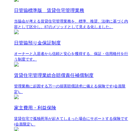
日管協標準版 賃貸住宅管理業務
当協会が考える賃貸住宅管理業務を、標準、推奨、法律に基づく内
容として区分し、87のメソッドとして見える化しました。
日管協預り金保証制度
オーナーと入居者から信頼と安心を獲得する、保証・信用格付を行
う制度です。
賃貸住宅管理業総合賠償責任補償制度
管理業務に起因する万一の損害賠償請求に備える保険です(会員限
定)。
家主費用・利益保険
賃貸住宅で孤独死等が起きてしまった場合にサポートする保険です
(会員限定)。