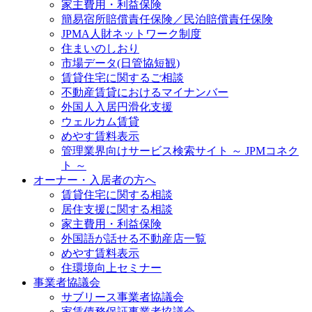
家主費用・利益保険
簡易宿所賠償責任保険／民泊賠償責任保険
JPMA人財ネットワーク制度
住まいのしおり
市場データ(日管協短観)
賃貸住宅に関するご相談
不動産賃貸におけるマイナンバー
外国人入居円滑化支援
ウェルカム賃貸
めやす賃料表示
管理業界向けサービス検索サイト ～ JPMコネク
ト ～
オーナー・入居者の方へ
賃貸住宅に関する相談
居住支援に関する相談
家主費用・利益保険
外国語が話せる不動産店一覧
めやす賃料表示
住環境向上セミナー
事業者協議会
サブリース事業者協議会
家賃債務保証事業者協議会