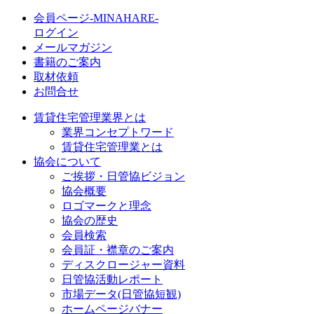
会員ページ-MINAHARE-
ログイン
メールマガジン
書籍のご案内
取材依頼
お問合せ
賃貸住宅管理業界とは
業界コンセプトワード
賃貸住宅管理業とは
協会について
ご挨拶・日管協ビジョン
協会概要
ロゴマークと理念
協会の歴史
会員検索
会員証・襟章のご案内
ディスクロージャー資料
日管協活動レポート
市場データ(日管協短観)
ホームページバナー