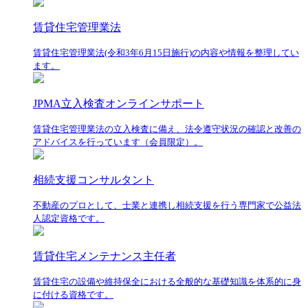
賃貸住宅管理業法
賃貸住宅管理業法(令和3年6月15日施行)の内容や情報を整理してい
ます。
JPMA立入検査オンラインサポート
賃貸住宅管理業法の立入検査に備え、法令遵守状況の確認と改善の
アドバイスを行っています（会員限定）。
相続支援コンサルタント
不動産のプロとして、士業と連携し相続支援を行う専門家で公益法
人認定資格です。
賃貸住宅メンテナンス主任者
賃貸住宅の設備や維持保全における全般的な基礎知識を体系的に身
に付ける資格です。