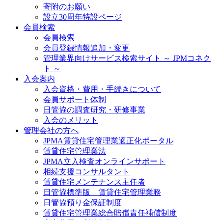
寄附のお願い
設立30周年特設ページ
会員検索
会員検索
会員登録情報追加・変更
管理業界向けサービス検索サイト ～ JPMコネク
ト ～
入会案内
入会資格・費用・手続きについて
会員サポート体制
日管協の調査研究・研修事業
入会のメリット
管理会社の方へ
JPMA賃貸住宅管理業適正化ポータル
賃貸住宅管理業法
JPMA立入検査オンラインサポート
相続支援コンサルタント
賃貸住宅メンテナンス主任者
日管協標準版 賃貸住宅管理業務
日管協預り金保証制度
賃貸住宅管理業総合賠償責任補償制度