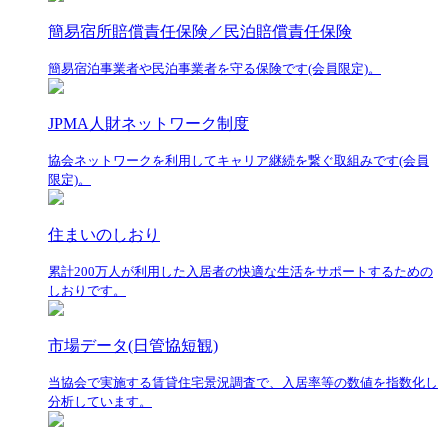
簡易宿所賠償責任保険／民泊賠償責任保険
簡易宿泊事業者や民泊事業者を守る保険です(会員限定)。
JPMA人財ネットワーク制度
協会ネットワークを利用してキャリア継続を繋ぐ取組みです(会員
限定)。
住まいのしおり
累計200万人が利用した入居者の快適な生活をサポートするための
しおりです。
市場データ(日管協短観)
当協会で実施する賃貸住宅景況調査で、入居率等の数値を指数化し
分析しています。