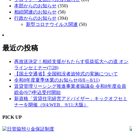
本部からのお知らせ
(350)
相続関連のお知らせ
(58)
行政からのお知らせ
(394)
新型コロナウイルス関連
(50)
最近の投稿
再放送決定！相続支援がもたらす収益拡大への道 オン
ラインセミナー(7/28)
【国土交通省】全国戦没者追悼式の実施について
令和8年度夏季休業のお知らせ(8/8～8/11)
賃貸管理リーシング推進事業者協議会 令和8年度会員
総会(9/7)申込受付開始
新資格「賃貸住宅経営アドバイザー」キックオフセミ
ナーを開催（9/4:WEB、9/11:大阪）
PICK UP