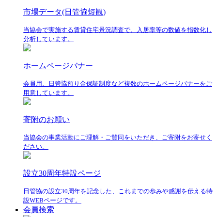
市場データ(日管協短観)
当協会で実施する賃貸住宅景況調査で、入居率等の数値を指数化し
分析しています。
ホームページバナー
会員用、日管協預り金保証制度など複数のホームページバナーをご
用意しています。
寄附のお願い
当協会の事業活動にご理解・ご賛同をいただき、ご寄附をお寄せく
ださい。
設立30周年特設ページ
日管協の設立30周年を記念した、これまでの歩みや感謝を伝える特
設WEBページです。
会員検索