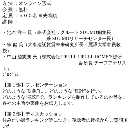
方 法 ：オンライン形式
会 費 ：無料
定 員 ：５００名 ※先着順
講 師 ：
・池本 洋一 氏（株式会社リクルート SUUMO編集長
兼 SUUMOリサーチセンター長）
・宗 健 氏（大東建託賃貸未来研究所長・麗澤大学客員教
授）
・中山 登志朗 氏（株式会社LIFULL LIFULL HOME’S総研
副所長 チーフアナリス
ト）
ﾌﾟﾛｸﾞﾗﾑ：
【第１部】プレゼンテーション
どのような“対象”に 、どのような“集計”を行い、
どのような“意図”で、ランキングを制作しているのか等を、
各社の主旨や裏側をお伝えします。
【第２部】ディスカッション
住みたい街ランキング等につき、視聴者の皆様からご質問頂
いた