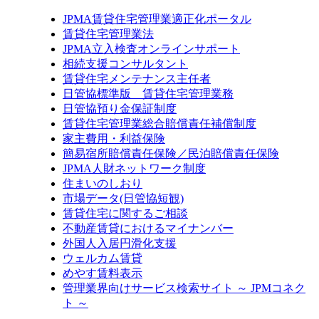
JPMA賃貸住宅管理業適正化ポータル
賃貸住宅管理業法
JPMA立入検査オンラインサポート
相続支援コンサルタント
賃貸住宅メンテナンス主任者
日管協標準版 賃貸住宅管理業務
日管協預り金保証制度
賃貸住宅管理業総合賠償責任補償制度
家主費用・利益保険
簡易宿所賠償責任保険／民泊賠償責任保険
JPMA人財ネットワーク制度
住まいのしおり
市場データ(日管協短観)
賃貸住宅に関するご相談
不動産賃貸におけるマイナンバー
外国人入居円滑化支援
ウェルカム賃貸
めやす賃料表示
管理業界向けサービス検索サイト ～ JPMコネク
ト ～