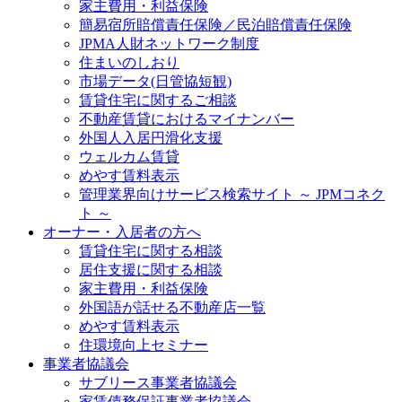
家主費用・利益保険
簡易宿所賠償責任保険／民泊賠償責任保険
JPMA人財ネットワーク制度
住まいのしおり
市場データ(日管協短観)
賃貸住宅に関するご相談
不動産賃貸におけるマイナンバー
外国人入居円滑化支援
ウェルカム賃貸
めやす賃料表示
管理業界向けサービス検索サイト ～ JPMコネク
ト ～
オーナー・入居者の方へ
賃貸住宅に関する相談
居住支援に関する相談
家主費用・利益保険
外国語が話せる不動産店一覧
めやす賃料表示
住環境向上セミナー
事業者協議会
サブリース事業者協議会
家賃債務保証事業者協議会