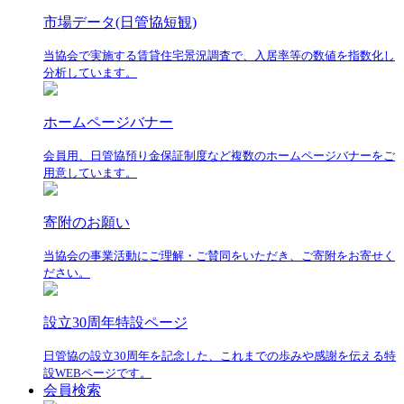
市場データ(日管協短観)
当協会で実施する賃貸住宅景況調査で、入居率等の数値を指数化し
分析しています。
ホームページバナー
会員用、日管協預り金保証制度など複数のホームページバナーをご
用意しています。
寄附のお願い
当協会の事業活動にご理解・ご賛同をいただき、ご寄附をお寄せく
ださい。
設立30周年特設ページ
日管協の設立30周年を記念した、これまでの歩みや感謝を伝える特
設WEBページです。
会員検索