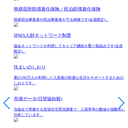
簡易宿所賠償責任保険／民泊賠償責任保険
簡易宿泊事業者や民泊事業者を守る保険です(会員限定)。
JPMA人財ネットワーク制度
協会ネットワークを利用してキャリア継続を繋ぐ取組みです(会員
限定)。
住まいのしおり
累計200万人が利用した入居者の快適な生活をサポートするための
しおりです。
市場データ(日管協短観)
当協会で実施する賃貸住宅景況調査で、入居率等の数値を指数化し
分析しています。