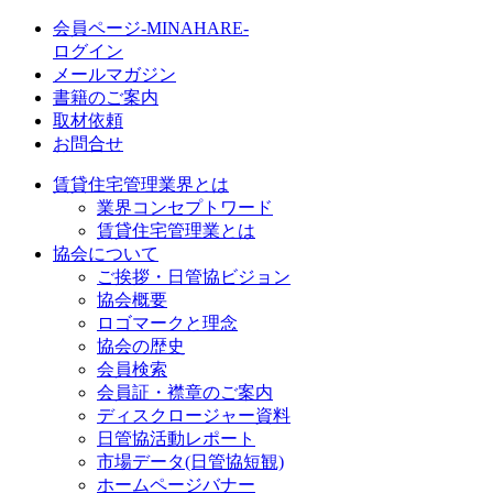
会員ページ-MINAHARE-
ログイン
メールマガジン
書籍のご案内
取材依頼
お問合せ
賃貸住宅管理業界とは
業界コンセプトワード
賃貸住宅管理業とは
協会について
ご挨拶・日管協ビジョン
協会概要
ロゴマークと理念
協会の歴史
会員検索
会員証・襟章のご案内
ディスクロージャー資料
日管協活動レポート
市場データ(日管協短観)
ホームページバナー