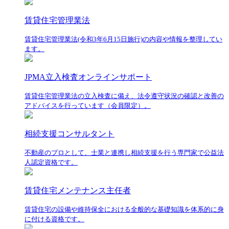
賃貸住宅管理業法
賃貸住宅管理業法(令和3年6月15日施行)の内容や情報を整理してい
ます。
JPMA立入検査オンラインサポート
賃貸住宅管理業法の立入検査に備え、法令遵守状況の確認と改善の
アドバイスを行っています（会員限定）。
相続支援コンサルタント
不動産のプロとして、士業と連携し相続支援を行う専門家で公益法
人認定資格です。
賃貸住宅メンテナンス主任者
賃貸住宅の設備や維持保全における全般的な基礎知識を体系的に身
に付ける資格です。