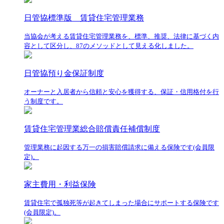
日管協標準版 賃貸住宅管理業務
当協会が考える賃貸住宅管理業務を、標準、推奨、法律に基づく内
容として区分し、87のメソッドとして見える化しました。
日管協預り金保証制度
オーナーと入居者から信頼と安心を獲得する、保証・信用格付を行
う制度です。
賃貸住宅管理業総合賠償責任補償制度
管理業務に起因する万一の損害賠償請求に備える保険です(会員限
定)。
家主費用・利益保険
賃貸住宅で孤独死等が起きてしまった場合にサポートする保険です
(会員限定)。