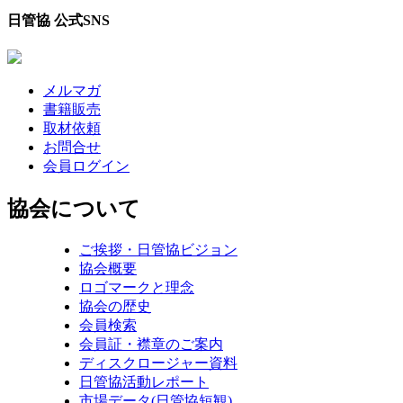
日管協 公式SNS
メルマガ
書籍販売
取材依頼
お問合せ
会員ログイン
協会について
ご挨拶・日管協ビジョン
協会概要
ロゴマークと理念
協会の歴史
会員検索
会員証・襟章のご案内
ディスクロージャー資料
日管協活動レポート
市場データ(日管協短観)