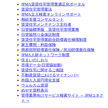
JPMA賃貸住宅管理業適正化ポータル
賃貸住宅管理業法
JPMA立入検査オンラインサポート
相続支援コンサルタント
賃貸住宅メンテナンス主任者
日管協標準版 賃貸住宅管理業務
日管協預り金保証制度
賃貸住宅管理業総合賠償責任補償制度
家主費用・利益保険
簡易宿所賠償責任保険／民泊賠償責任保険
JPMA人財ネットワーク制度
住まいのしおり
市場データ(日管協短観)
賃貸住宅に関するご相談
不動産賃貸におけるマイナンバー
外国人入居円滑化支援
ウェルカム賃貸
めやす賃料表示
管理業界向けサービス検索サイト ～ JPMコネク
ト ～