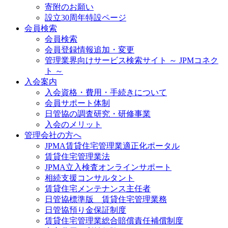
寄附のお願い
設立30周年特設ページ
会員検索
会員検索
会員登録情報追加・変更
管理業界向けサービス検索サイト ～ JPMコネク
ト ～
入会案内
入会資格・費用・手続きについて
会員サポート体制
日管協の調査研究・研修事業
入会のメリット
管理会社の方へ
JPMA賃貸住宅管理業適正化ポータル
賃貸住宅管理業法
JPMA立入検査オンラインサポート
相続支援コンサルタント
賃貸住宅メンテナンス主任者
日管協標準版 賃貸住宅管理業務
日管協預り金保証制度
賃貸住宅管理業総合賠償責任補償制度