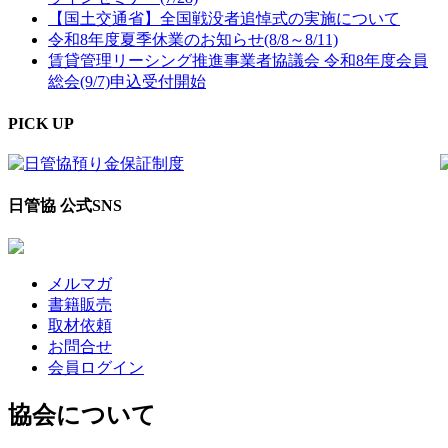
【国土交通省】全国戦没者追悼式の実施について
令和8年度夏季休業のお知らせ(8/8～8/11)
賃貸管理リーシング推進事業者協議会 令和8年度会員
総会(9/7)申込受付開始
PICK UP
日管協 公式SNS
メルマガ
書籍販売
取材依頼
お問合せ
会員ログイン
協会について