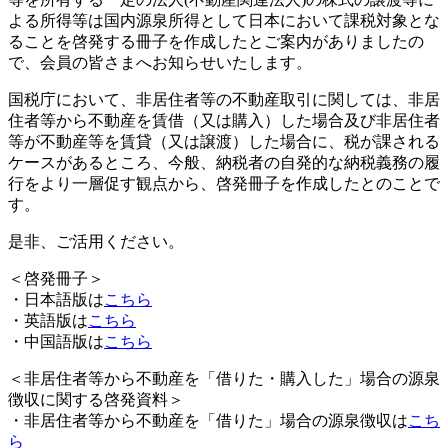
よる所得等は国内源泉所得として日本において課税対象とな
ることを啓発する冊子を作成したとご案内がありましたの
で、会員の皆さまへお知らせいたします。
国税庁において、非居住者等の不動産取引に関しては、非居
住者等から不動産を賃借（又は購入）した場合及び非居住者
等が不動産等を賃貸（又は譲渡）した場合に、税が課される
ケースがあるところ、今般、納税者の自発的な納税義務の履
行をより一層促す観点から、啓発冊子を作成したとのことで
す。
是非、ご活用ください。
＜啓発冊子＞
・日本語版は
こちら
・英語版は
こちら
・中国語版は
こちら
＜非居住者等から不動産を「借りた・購入した」場合の源泉
徴収に関する啓発資料＞
・非居住者等から不動産を「借りた」場合の源泉徴収は
こち
ら