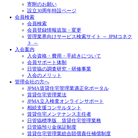
寄附のお願い
設立30周年特設ページ
会員検索
会員検索
会員登録情報追加・変更
管理業界向けサービス検索サイト ～ JPMコネク
ト ～
入会案内
入会資格・費用・手続きについて
会員サポート体制
日管協の調査研究・研修事業
入会のメリット
管理会社の方へ
JPMA賃貸住宅管理業適正化ポータル
賃貸住宅管理業法
JPMA立入検査オンラインサポート
相続支援コンサルタント
賃貸住宅メンテナンス主任者
日管協標準版 賃貸住宅管理業務
日管協預り金保証制度
賃貸住宅管理業総合賠償責任補償制度