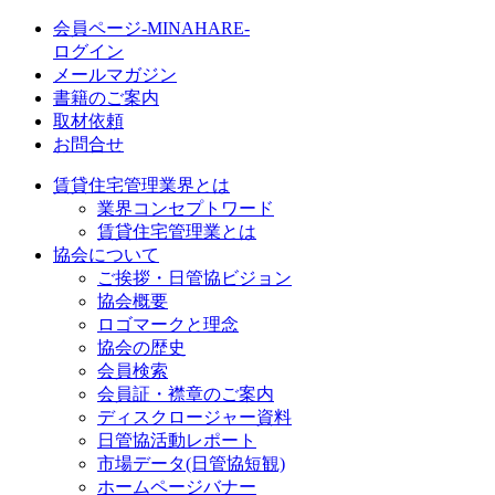
会員ページ-MINAHARE-
ログイン
メールマガジン
書籍のご案内
取材依頼
お問合せ
賃貸住宅管理業界とは
業界コンセプトワード
賃貸住宅管理業とは
協会について
ご挨拶・日管協ビジョン
協会概要
ロゴマークと理念
協会の歴史
会員検索
会員証・襟章のご案内
ディスクロージャー資料
日管協活動レポート
市場データ(日管協短観)
ホームページバナー