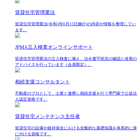
賃貸住宅管理業法
賃貸住宅管理業法(令和3年6月15日施行)の内容や情報を整理してい
ます。
JPMA立入検査オンラインサポート
賃貸住宅管理業法の立入検査に備え、法令遵守状況の確認と改善の
アドバイスを行っています（会員限定）。
相続支援コンサルタント
不動産のプロとして、士業と連携し相続支援を行う専門家で公益法
人認定資格です。
賃貸住宅メンテナンス主任者
賃貸住宅の設備や維持保全における全般的な基礎知識を体系的に身
に付ける資格です。