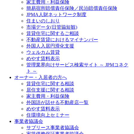
家主費用・利益保険
簡易宿所賠償責任保険／民泊賠償責任保険
JPMA人財ネットワーク制度
住まいのしおり
市場データ(日管協短観)
賃貸住宅に関するご相談
不動産賃貸におけるマイナンバー
外国人入居円滑化支援
ウェルカム賃貸
めやす賃料表示
管理業界向けサービス検索サイト ～ JPMコネク
ト ～
オーナー・入居者の方へ
賃貸住宅に関する相談
居住支援に関する相談
家主費用・利益保険
外国語が話せる不動産店一覧
めやす賃料表示
住環境向上セミナー
事業者協議会
サブリース事業者協議会
家賃債務保証事業者協議会