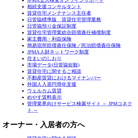
JPMA立入検査オンラインサポート
相続支援コンサルタント
賃貸住宅メンテナンス主任者
日管協標準版 賃貸住宅管理業務
日管協預り金保証制度
賃貸住宅管理業総合賠償責任補償制度
家主費用・利益保険
簡易宿所賠償責任保険／民泊賠償責任保険
JPMA人財ネットワーク制度
住まいのしおり
市場データ(日管協短観)
賃貸住宅に関するご相談
不動産賃貸におけるマイナンバー
外国人入居円滑化支援
ウェルカム賃貸
めやす賃料表示
管理業界向けサービス検索サイト ～ JPMコネク
ト ～
オーナー・入居者の方へ