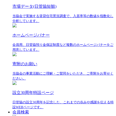
市場データ(日管協短観)
当協会で実施する賃貸住宅景況調査で、入居率等の数値を指数化し
分析しています。
ホームページバナー
会員用、日管協預り金保証制度など複数のホームページバナーをご
用意しています。
寄附のお願い
当協会の事業活動にご理解・ご賛同をいただき、ご寄附をお寄せく
ださい。
設立30周年特設ページ
日管協の設立30周年を記念した、これまでの歩みや感謝を伝える特
設WEBページです。
会員検索