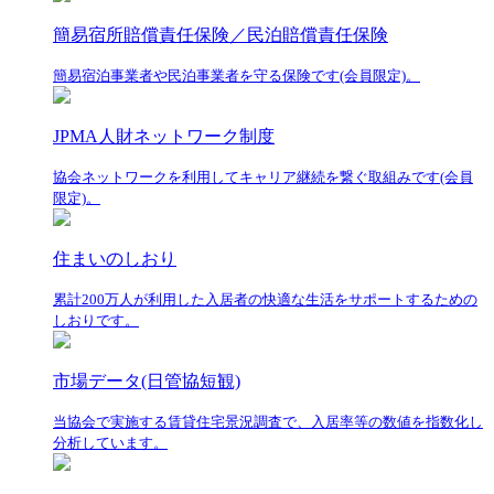
簡易宿所賠償責任保険／民泊賠償責任保険
簡易宿泊事業者や民泊事業者を守る保険です(会員限定)。
JPMA人財ネットワーク制度
協会ネットワークを利用してキャリア継続を繋ぐ取組みです(会員
限定)。
住まいのしおり
累計200万人が利用した入居者の快適な生活をサポートするための
しおりです。
市場データ(日管協短観)
当協会で実施する賃貸住宅景況調査で、入居率等の数値を指数化し
分析しています。