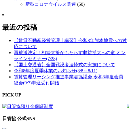
新型コロナウイルス関連
(50)
最近の投稿
【賃貸不動産経営管理士講習】令和8年熊本地震への対
応について
再放送決定！相続支援がもたらす収益拡大への道 オン
ラインセミナー(7/28)
【国土交通省】全国戦没者追悼式の実施について
令和8年度夏季休業のお知らせ(8/8～8/11)
賃貸管理リーシング推進事業者協議会 令和8年度会員
総会(9/7)申込受付開始
PICK UP
日管協 公式SNS