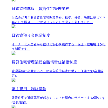
日管協標準版 賃貸住宅管理業務
当協会が考える賃貸住宅管理業務を、標準、推奨、法律に基づく内
容として区分し、87のメソッドとして見える化しました。
日管協預り金保証制度
オーナーと入居者から信頼と安心を獲得する、保証・信用格付を行
う制度です。
賃貸住宅管理業総合賠償責任補償制度
管理業務に起因する万一の損害賠償請求に備える保険です(会員限
定)。
家主費用・利益保険
賃貸住宅で孤独死等が起きてしまった場合にサポートする保険です
(会員限定)。