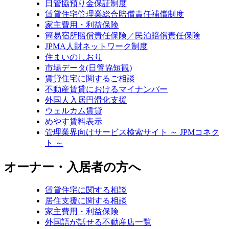
日管協預り金保証制度
賃貸住宅管理業総合賠償責任補償制度
家主費用・利益保険
簡易宿所賠償責任保険／民泊賠償責任保険
JPMA人財ネットワーク制度
住まいのしおり
市場データ(日管協短観)
賃貸住宅に関するご相談
不動産賃貸におけるマイナンバー
外国人入居円滑化支援
ウェルカム賃貸
めやす賃料表示
管理業界向けサービス検索サイト ～ JPMコネク
ト ～
オーナー・入居者の方へ
賃貸住宅に関する相談
居住支援に関する相談
家主費用・利益保険
外国語が話せる不動産店一覧