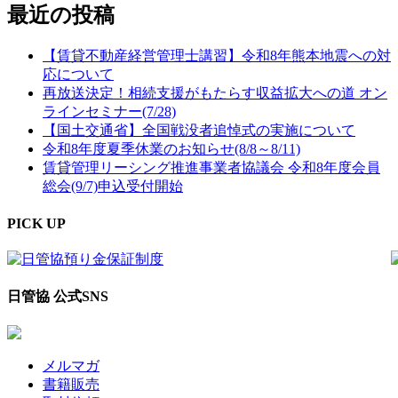
最近の投稿
【賃貸不動産経営管理士講習】令和8年熊本地震への対
応について
再放送決定！相続支援がもたらす収益拡大への道 オン
ラインセミナー(7/28)
【国土交通省】全国戦没者追悼式の実施について
令和8年度夏季休業のお知らせ(8/8～8/11)
賃貸管理リーシング推進事業者協議会 令和8年度会員
総会(9/7)申込受付開始
PICK UP
日管協 公式SNS
メルマガ
書籍販売