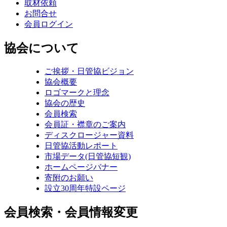
取材依頼
お問合せ
会員ログイン
協会について
ご挨拶・日管協ビジョン
協会概要
ロゴマークと理念
協会の歴史
会員検索
会員証・襟章のご案内
ディスクロージャー資料
日管協活動レポート
市場データ(日管協短観)
ホームページバナー
寄附のお願い
設立30周年特設ページ
会員検索・会員情報変更