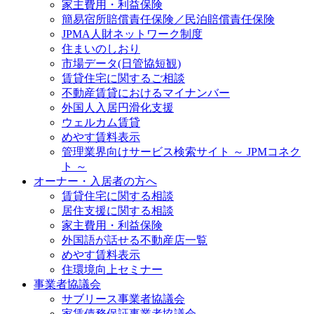
家主費用・利益保険
簡易宿所賠償責任保険／民泊賠償責任保険
JPMA人財ネットワーク制度
住まいのしおり
市場データ(日管協短観)
賃貸住宅に関するご相談
不動産賃貸におけるマイナンバー
外国人入居円滑化支援
ウェルカム賃貸
めやす賃料表示
管理業界向けサービス検索サイト ～ JPMコネク
ト ～
オーナー・入居者の方へ
賃貸住宅に関する相談
居住支援に関する相談
家主費用・利益保険
外国語が話せる不動産店一覧
めやす賃料表示
住環境向上セミナー
事業者協議会
サブリース事業者協議会
家賃債務保証事業者協議会