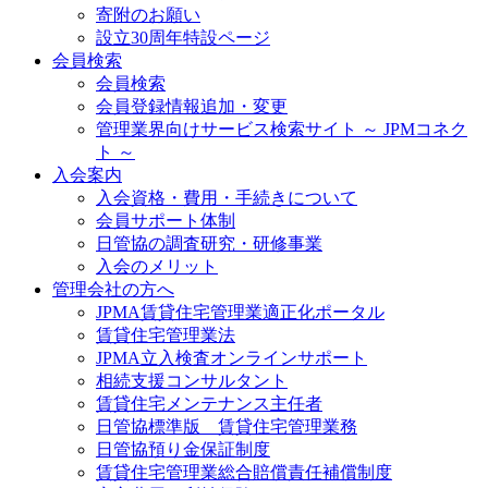
寄附のお願い
設立30周年特設ページ
会員検索
会員検索
会員登録情報追加・変更
管理業界向けサービス検索サイト ～ JPMコネク
ト ～
入会案内
入会資格・費用・手続きについて
会員サポート体制
日管協の調査研究・研修事業
入会のメリット
管理会社の方へ
JPMA賃貸住宅管理業適正化ポータル
賃貸住宅管理業法
JPMA立入検査オンラインサポート
相続支援コンサルタント
賃貸住宅メンテナンス主任者
日管協標準版 賃貸住宅管理業務
日管協預り金保証制度
賃貸住宅管理業総合賠償責任補償制度