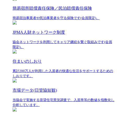
簡易宿所賠償責任保険／民泊賠償責任保険
簡易宿泊事業者や民泊事業者を守る保険です(会員限定)。
JPMA人財ネットワーク制度
協会ネットワークを利用してキャリア継続を繋ぐ取組みです(会員
限定)。
住まいのしおり
累計200万人が利用した入居者の快適な生活をサポートするための
しおりです。
市場データ(日管協短観)
当協会で実施する賃貸住宅景況調査で、入居率等の数値を指数化し
分析しています。