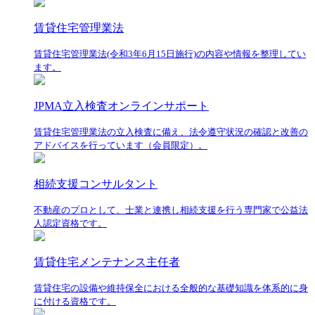
賃貸住宅管理業法
賃貸住宅管理業法(令和3年6月15日施行)の内容や情報を整理してい
ます。
JPMA立入検査オンラインサポート
賃貸住宅管理業法の立入検査に備え、法令遵守状況の確認と改善の
アドバイスを行っています（会員限定）。
相続支援コンサルタント
不動産のプロとして、士業と連携し相続支援を行う専門家で公益法
人認定資格です。
賃貸住宅メンテナンス主任者
賃貸住宅の設備や維持保全における全般的な基礎知識を体系的に身
に付ける資格です。