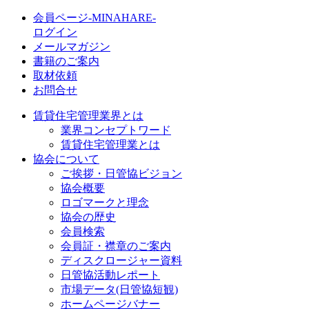
会員ページ-MINAHARE-
ログイン
メールマガジン
書籍のご案内
取材依頼
お問合せ
賃貸住宅管理業界とは
業界コンセプトワード
賃貸住宅管理業とは
協会について
ご挨拶・日管協ビジョン
協会概要
ロゴマークと理念
協会の歴史
会員検索
会員証・襟章のご案内
ディスクロージャー資料
日管協活動レポート
市場データ(日管協短観)
ホームページバナー