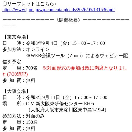
〇リーフレットはこちら↓
https://www.jpm.jp/wp-content/uploads/2026/05/131536.pdf
ーーーーーーーーーーー《開催概要》ーーーーーーーーーー
ーーー
【東京会場】
日 時：令和8年9月 4日（金）15：00～17：00
参加方法：オンライン
※WEB会議ツール（Zoom）によるウェビナー配
信を予定
定 員：7
00名
※対面形式の参加は既に満席となりまし
た(7/30追記)
参 加 費：無料
【大阪会場】
日 時：令和8年9月 11日（金）15：00～17：00
場 所：CIVI新大阪東研修センター E605
（大阪府大阪市東淀川区東中島1-19-4）
参加方法：対面のみ
定 員：150名
参 加 費：無料