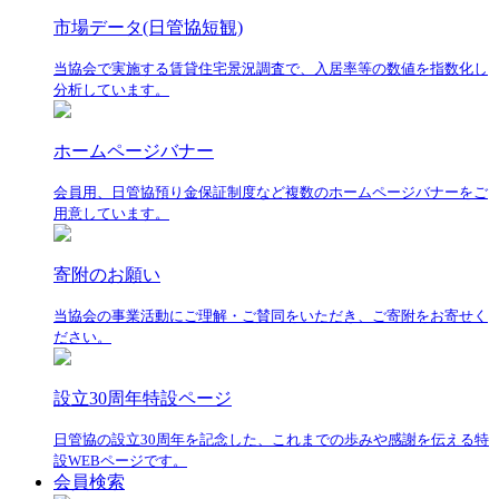
市場データ(日管協短観)
当協会で実施する賃貸住宅景況調査で、入居率等の数値を指数化し
分析しています。
ホームページバナー
会員用、日管協預り金保証制度など複数のホームページバナーをご
用意しています。
寄附のお願い
当協会の事業活動にご理解・ご賛同をいただき、ご寄附をお寄せく
ださい。
設立30周年特設ページ
日管協の設立30周年を記念した、これまでの歩みや感謝を伝える特
設WEBページです。
会員検索