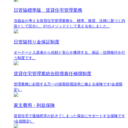
日管協標準版 賃貸住宅管理業務
当協会が考える賃貸住宅管理業務を、標準、推奨、法律に基づく内
容として区分し、87のメソッドとして見える化しました。
日管協預り金保証制度
オーナーと入居者から信頼と安心を獲得する、保証・信用格付を行
う制度です。
賃貸住宅管理業総合賠償責任補償制度
管理業務に起因する万一の損害賠償請求に備える保険です(会員限
定)。
家主費用・利益保険
賃貸住宅で孤独死等が起きてしまった場合にサポートする保険です
(会員限定)。