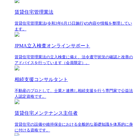
賃貸住宅管理業法
賃貸住宅管理業法(令和3年6月15日施行)の内容や情報を整理してい
ます。
JPMA立入検査オンラインサポート
賃貸住宅管理業法の立入検査に備え、法令遵守状況の確認と改善の
アドバイスを行っています（会員限定）。
相続支援コンサルタント
不動産のプロとして、士業と連携し相続支援を行う専門家で公益法
人認定資格です。
賃貸住宅メンテナンス主任者
賃貸住宅の設備や維持保全における全般的な基礎知識を体系的に身
に付ける資格です。