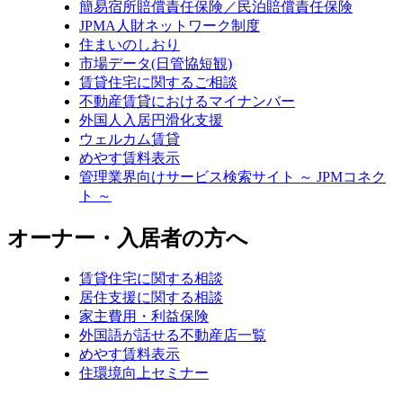
簡易宿所賠償責任保険／民泊賠償責任保険
JPMA人財ネットワーク制度
住まいのしおり
市場データ(日管協短観)
賃貸住宅に関するご相談
不動産賃貸におけるマイナンバー
外国人入居円滑化支援
ウェルカム賃貸
めやす賃料表示
管理業界向けサービス検索サイト ～ JPMコネク
ト ～
オーナー・入居者の方へ
賃貸住宅に関する相談
居住支援に関する相談
家主費用・利益保険
外国語が話せる不動産店一覧
めやす賃料表示
住環境向上セミナー