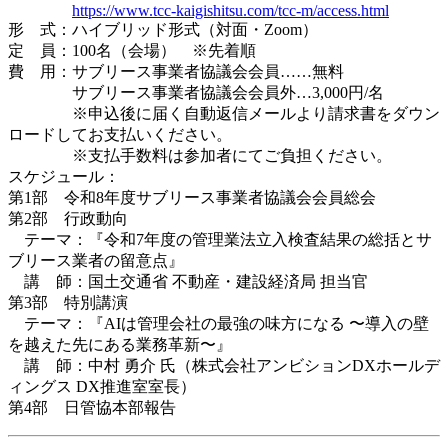
https://www.tcc-kaigishitsu.com/tcc-m/access.html
形 式：ハイブリッド形式（対面・Zoom）
定 員：100名（会場） ※先着順
費 用：サブリース事業者協議会会員……無料
サブリース事業者協議会会員外…3,000円/名
※申込後に届く自動返信メールより請求書をダウン
ロードしてお支払いください。
※支払手数料は参加者にてご負担ください。
スケジュール：
第1部 令和8年度サブリース事業者協議会会員総会
第2部 行政動向
テーマ：『令和7年度の管理業法立入検査結果の総括とサ
ブリース業者の留意点』
講 師：国土交通省 不動産・建設経済局 担当官
第3部 特別講演
テーマ：『AIは管理会社の最強の味方になる 〜導入の壁
を越えた先にある業務革新〜』
講 師：中村 勇介 氏（株式会社アンビションDXホールデ
ィングス DX推進室室長）
第4部 日管協本部報告