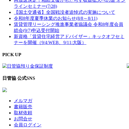
再放送決定！相続支援がもたらす収益拡大への道 オン
ラインセミナー(7/28)
【国土交通省】全国戦没者追悼式の実施について
令和8年度夏季休業のお知らせ(8/8～8/11)
賃貸管理リーシング推進事業者協議会 令和8年度会員
総会(9/7)申込受付開始
新資格「賃貸住宅経営アドバイザー」キックオフセミ
ナーを開催（9/4:WEB、9/11:大阪）
PICK UP
日管協 公式SNS
メルマガ
書籍販売
取材依頼
お問合せ
会員ログイン