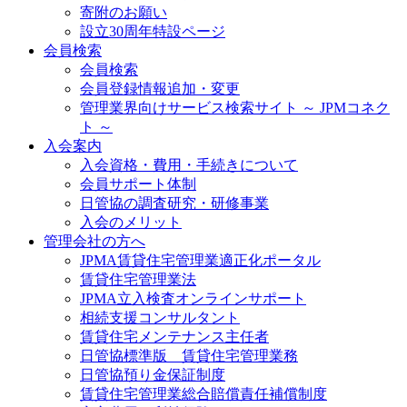
寄附のお願い
設立30周年特設ページ
会員検索
会員検索
会員登録情報追加・変更
管理業界向けサービス検索サイト ～ JPMコネク
ト ～
入会案内
入会資格・費用・手続きについて
会員サポート体制
日管協の調査研究・研修事業
入会のメリット
管理会社の方へ
JPMA賃貸住宅管理業適正化ポータル
賃貸住宅管理業法
JPMA立入検査オンラインサポート
相続支援コンサルタント
賃貸住宅メンテナンス主任者
日管協標準版 賃貸住宅管理業務
日管協預り金保証制度
賃貸住宅管理業総合賠償責任補償制度