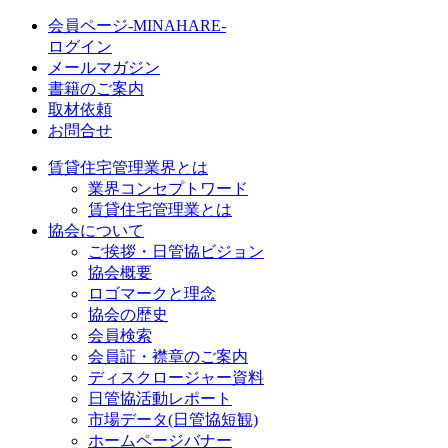
会員ページ-MINAHARE-
ログイン
メールマガジン
書籍のご案内
取材依頼
お問合せ
賃貸住宅管理業界とは
業界コンセプトワード
賃貸住宅管理業とは
協会について
ご挨拶・日管協ビジョン
協会概要
ロゴマークと理念
協会の歴史
会員検索
会員証・襟章のご案内
ディスクロージャー資料
日管協活動レポート
市場データ(日管協短観)
ホームページバナー