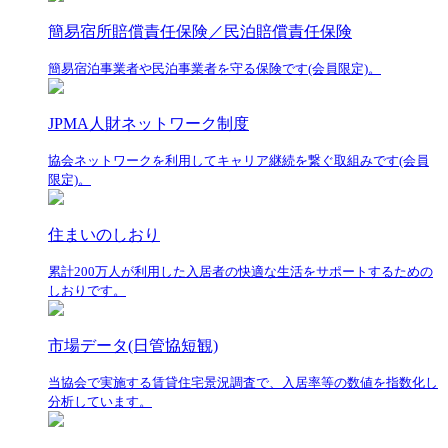
簡易宿所賠償責任保険／民泊賠償責任保険
簡易宿泊事業者や民泊事業者を守る保険です(会員限定)。
JPMA人財ネットワーク制度
協会ネットワークを利用してキャリア継続を繋ぐ取組みです(会員
限定)。
住まいのしおり
累計200万人が利用した入居者の快適な生活をサポートするための
しおりです。
市場データ(日管協短観)
当協会で実施する賃貸住宅景況調査で、入居率等の数値を指数化し
分析しています。