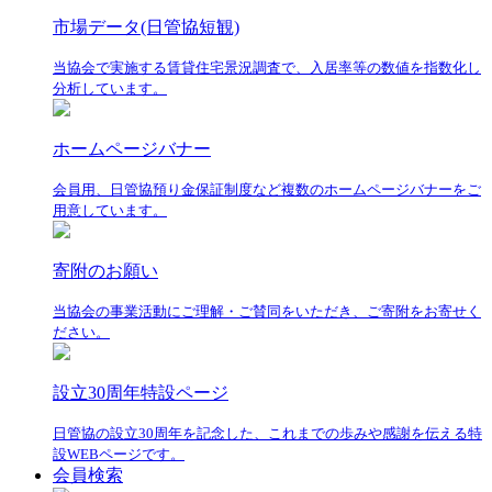
市場データ(日管協短観)
当協会で実施する賃貸住宅景況調査で、入居率等の数値を指数化し
分析しています。
ホームページバナー
会員用、日管協預り金保証制度など複数のホームページバナーをご
用意しています。
寄附のお願い
当協会の事業活動にご理解・ご賛同をいただき、ご寄附をお寄せく
ださい。
設立30周年特設ページ
日管協の設立30周年を記念した、これまでの歩みや感謝を伝える特
設WEBページです。
会員検索