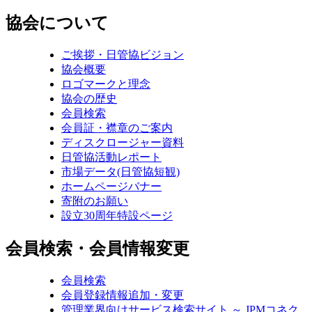
協会について
ご挨拶・日管協ビジョン
協会概要
ロゴマークと理念
協会の歴史
会員検索
会員証・襟章のご案内
ディスクロージャー資料
日管協活動レポート
市場データ(日管協短観)
ホームページバナー
寄附のお願い
設立30周年特設ページ
会員検索・会員情報変更
会員検索
会員登録情報追加・変更
管理業界向けサービス検索サイト ～ JPMコネク