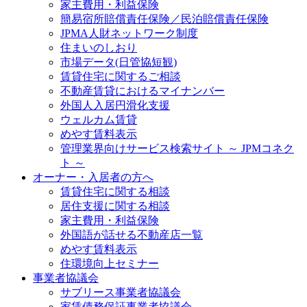
家主費用・利益保険
簡易宿所賠償責任保険／民泊賠償責任保険
JPMA人財ネットワーク制度
住まいのしおり
市場データ(日管協短観)
賃貸住宅に関するご相談
不動産賃貸におけるマイナンバー
外国人入居円滑化支援
ウェルカム賃貸
めやす賃料表示
管理業界向けサービス検索サイト ～ JPMコネク
ト ～
オーナー・入居者の方へ
賃貸住宅に関する相談
居住支援に関する相談
家主費用・利益保険
外国語が話せる不動産店一覧
めやす賃料表示
住環境向上セミナー
事業者協議会
サブリース事業者協議会
家賃債務保証事業者協議会