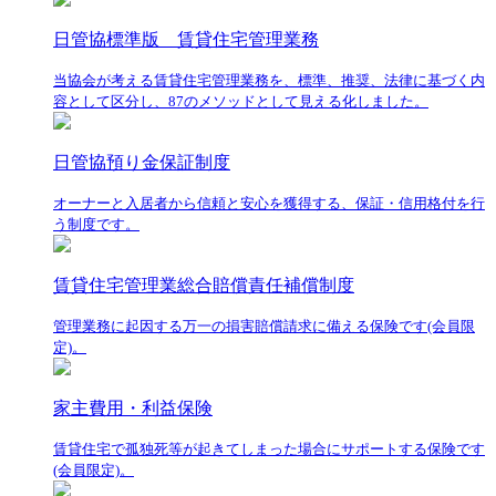
日管協標準版 賃貸住宅管理業務
当協会が考える賃貸住宅管理業務を、標準、推奨、法律に基づく内
容として区分し、87のメソッドとして見える化しました。
日管協預り金保証制度
オーナーと入居者から信頼と安心を獲得する、保証・信用格付を行
う制度です。
賃貸住宅管理業総合賠償責任補償制度
管理業務に起因する万一の損害賠償請求に備える保険です(会員限
定)。
家主費用・利益保険
賃貸住宅で孤独死等が起きてしまった場合にサポートする保険です
(会員限定)。