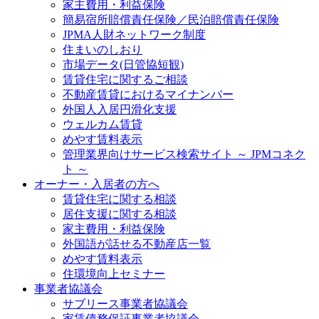
家主費用・利益保険
簡易宿所賠償責任保険／民泊賠償責任保険
JPMA人財ネットワーク制度
住まいのしおり
市場データ(日管協短観)
賃貸住宅に関するご相談
不動産賃貸におけるマイナンバー
外国人入居円滑化支援
ウェルカム賃貸
めやす賃料表示
管理業界向けサービス検索サイト ～ JPMコネク
ト ～
オーナー・入居者の方へ
賃貸住宅に関する相談
居住支援に関する相談
家主費用・利益保険
外国語が話せる不動産店一覧
めやす賃料表示
住環境向上セミナー
事業者協議会
サブリース事業者協議会
家賃債務保証事業者協議会