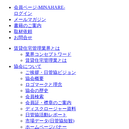
会員ページ-MINAHARE-
ログイン
メールマガジン
書籍のご案内
取材依頼
お問合せ
賃貸住宅管理業界とは
業界コンセプトワード
賃貸住宅管理業とは
協会について
ご挨拶・日管協ビジョン
協会概要
ロゴマークと理念
協会の歴史
会員検索
会員証・襟章のご案内
ディスクロージャー資料
日管協活動レポート
市場データ(日管協短観)
ホームページバナー