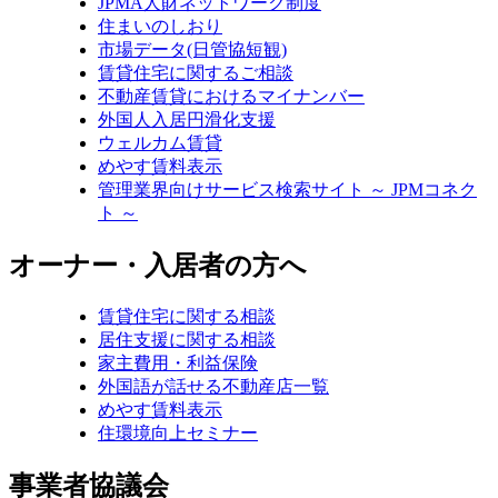
JPMA人財ネットワーク制度
住まいのしおり
市場データ(日管協短観)
賃貸住宅に関するご相談
不動産賃貸におけるマイナンバー
外国人入居円滑化支援
ウェルカム賃貸
めやす賃料表示
管理業界向けサービス検索サイト ～ JPMコネク
ト ～
オーナー・入居者の方へ
賃貸住宅に関する相談
居住支援に関する相談
家主費用・利益保険
外国語が話せる不動産店一覧
めやす賃料表示
住環境向上セミナー
事業者協議会