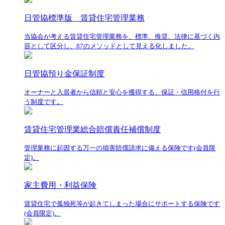
日管協標準版 賃貸住宅管理業務
当協会が考える賃貸住宅管理業務を、標準、推奨、法律に基づく内
容として区分し、87のメソッドとして見える化しました。
日管協預り金保証制度
オーナーと入居者から信頼と安心を獲得する、保証・信用格付を行
う制度です。
賃貸住宅管理業総合賠償責任補償制度
管理業務に起因する万一の損害賠償請求に備える保険です(会員限
定)。
家主費用・利益保険
賃貸住宅で孤独死等が起きてしまった場合にサポートする保険です
(会員限定)。