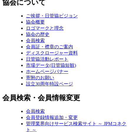
協会について
ご挨拶・日管協ビジョン
協会概要
ロゴマークと理念
協会の歴史
会員検索
会員証・襟章のご案内
ディスクロージャー資料
日管協活動レポート
市場データ(日管協短観)
ホームページバナー
寄附のお願い
設立30周年特設ページ
会員検索・会員情報変更
会員検索
会員登録情報追加・変更
管理業界向けサービス検索サイト ～ JPMコネク
ト ～