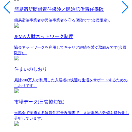
簡易宿所賠償責任保険／民泊賠償責任保険
簡易宿泊事業者や民泊事業者を守る保険です(会員限定)。
JPMA人財ネットワーク制度
協会ネットワークを利用してキャリア継続を繋ぐ取組みです(会員
限定)。
住まいのしおり
累計200万人が利用した入居者の快適な生活をサポートするための
しおりです。
市場データ(日管協短観)
当協会で実施する賃貸住宅景況調査で、入居率等の数値を指数化し
分析しています。