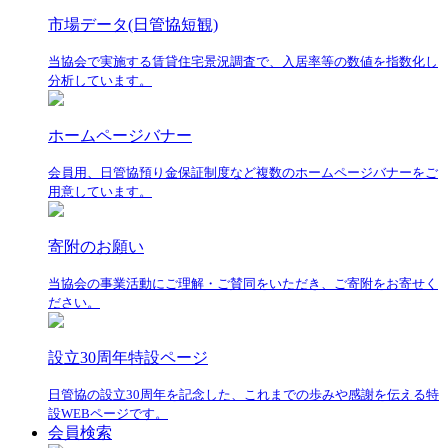
市場データ(日管協短観)
当協会で実施する賃貸住宅景況調査で、入居率等の数値を指数化し
分析しています。
ホームページバナー
会員用、日管協預り金保証制度など複数のホームページバナーをご
用意しています。
寄附のお願い
当協会の事業活動にご理解・ご賛同をいただき、ご寄附をお寄せく
ださい。
設立30周年特設ページ
日管協の設立30周年を記念した、これまでの歩みや感謝を伝える特
設WEBページです。
会員検索