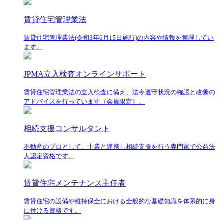
賃貸住宅管理業法
賃貸住宅管理業法(令和3年6月15日施行)の内容や情報を整理してい
ます。
JPMA立入検査オンラインサポート
賃貸住宅管理業法の立入検査に備え、法令遵守状況の確認と改善の
アドバイスを行っています（会員限定）。
相続支援コンサルタント
不動産のプロとして、士業と連携し相続支援を行う専門家で公益法
人認定資格です。
賃貸住宅メンテナンス主任者
賃貸住宅の設備や維持保全における全般的な基礎知識を体系的に身
に付ける資格です。