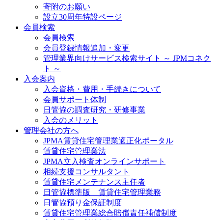
寄附のお願い
設立30周年特設ページ
会員検索
会員検索
会員登録情報追加・変更
管理業界向けサービス検索サイト ～ JPMコネク
ト ～
入会案内
入会資格・費用・手続きについて
会員サポート体制
日管協の調査研究・研修事業
入会のメリット
管理会社の方へ
JPMA賃貸住宅管理業適正化ポータル
賃貸住宅管理業法
JPMA立入検査オンラインサポート
相続支援コンサルタント
賃貸住宅メンテナンス主任者
日管協標準版 賃貸住宅管理業務
日管協預り金保証制度
賃貸住宅管理業総合賠償責任補償制度