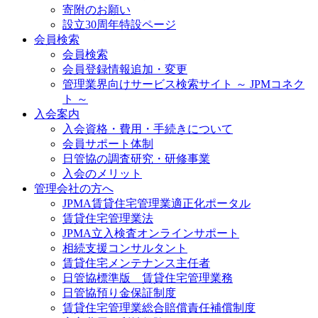
寄附のお願い
設立30周年特設ページ
会員検索
会員検索
会員登録情報追加・変更
管理業界向けサービス検索サイト ～ JPMコネク
ト ～
入会案内
入会資格・費用・手続きについて
会員サポート体制
日管協の調査研究・研修事業
入会のメリット
管理会社の方へ
JPMA賃貸住宅管理業適正化ポータル
賃貸住宅管理業法
JPMA立入検査オンラインサポート
相続支援コンサルタント
賃貸住宅メンテナンス主任者
日管協標準版 賃貸住宅管理業務
日管協預り金保証制度
賃貸住宅管理業総合賠償責任補償制度