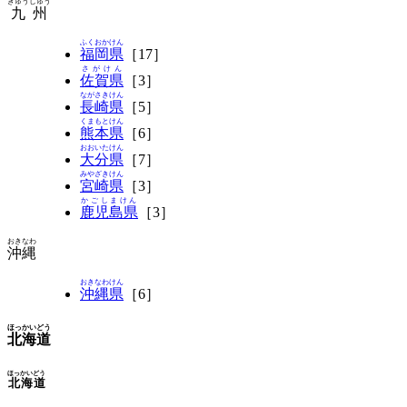
きゅうしゅう
九州
ふくおかけん
福岡県
［17］
さがけん
佐賀県
［3］
ながさきけん
長崎県
［5］
くまもとけん
熊本県
［6］
おおいたけん
大分県
［7］
みやざきけん
宮崎県
［3］
かごしまけん
鹿児島県
［3］
おきなわ
沖縄
おきなわけん
沖縄県
［6］
ほっかいどう
北海道
ほっかいどう
北海道