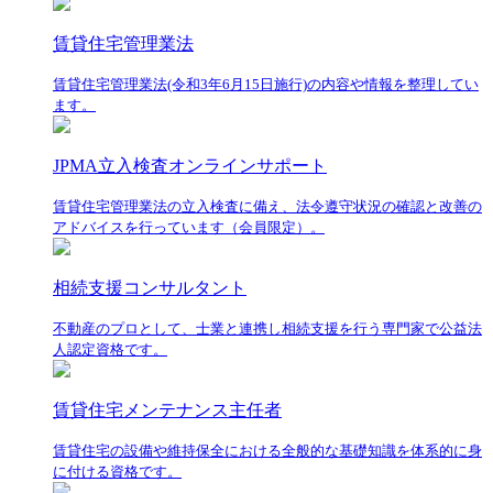
賃貸住宅管理業法
賃貸住宅管理業法(令和3年6月15日施行)の内容や情報を整理してい
ます。
JPMA立入検査オンラインサポート
賃貸住宅管理業法の立入検査に備え、法令遵守状況の確認と改善の
アドバイスを行っています（会員限定）。
相続支援コンサルタント
不動産のプロとして、士業と連携し相続支援を行う専門家で公益法
人認定資格です。
賃貸住宅メンテナンス主任者
賃貸住宅の設備や維持保全における全般的な基礎知識を体系的に身
に付ける資格です。