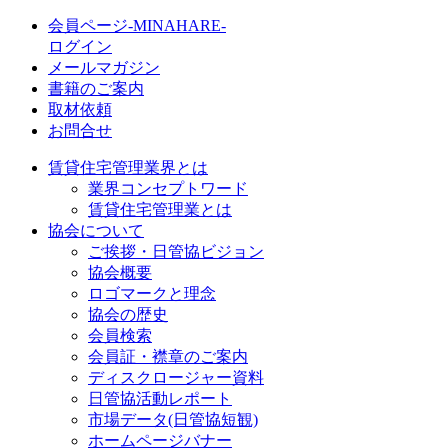
会員ページ-MINAHARE-
ログイン
メールマガジン
書籍のご案内
取材依頼
お問合せ
賃貸住宅管理業界とは
業界コンセプトワード
賃貸住宅管理業とは
協会について
ご挨拶・日管協ビジョン
協会概要
ロゴマークと理念
協会の歴史
会員検索
会員証・襟章のご案内
ディスクロージャー資料
日管協活動レポート
市場データ(日管協短観)
ホームページバナー