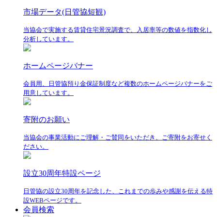
市場データ(日管協短観)
当協会で実施する賃貸住宅景況調査で、入居率等の数値を指数化し
分析しています。
ホームページバナー
会員用、日管協預り金保証制度など複数のホームページバナーをご
用意しています。
寄附のお願い
当協会の事業活動にご理解・ご賛同をいただき、ご寄附をお寄せく
ださい。
設立30周年特設ページ
日管協の設立30周年を記念した、これまでの歩みや感謝を伝える特
設WEBページです。
会員検索