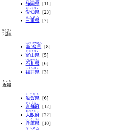
静岡県
［11］
あいちけん
愛知県
［23］
みえけん
三重県
［7］
ほくりく
北陸
にいいがたけん
新潟県
［8］
とやまけん
富山県
［5］
いしかわけん
石川県
［6］
ふくいけん
福井県
［3］
きんき
近畿
しがけん
滋賀県
［6］
きょうとふ
京都府
［12］
おおさかふ
大阪府
［22］
ひょうごけん
兵庫県
［10］
ならけん