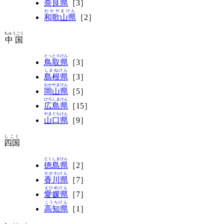
奈良県
［3］
わかやまけん
和歌山県
［2］
ちゅうごく
中国
とっとりけん
鳥取県
［3］
しまねけん
島根県
［3］
おかやまけん
岡山県
［5］
ひろしまけん
広島県
［15］
やまぐちけん
山口県
［9］
しこく
四国
とくしまけん
徳島県
［2］
かがわけん
香川県
［7］
えひめけん
愛媛県
［7］
こうちけん
高知県
［1］