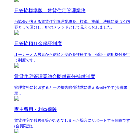
日管協標準版 賃貸住宅管理業務
当協会が考える賃貸住宅管理業務を、標準、推奨、法律に基づく内
容として区分し、87のメソッドとして見える化しました。
日管協預り金保証制度
オーナーと入居者から信頼と安心を獲得する、保証・信用格付を行
う制度です。
賃貸住宅管理業総合賠償責任補償制度
管理業務に起因する万一の損害賠償請求に備える保険です(会員限
定)。
家主費用・利益保険
賃貸住宅で孤独死等が起きてしまった場合にサポートする保険です
(会員限定)。