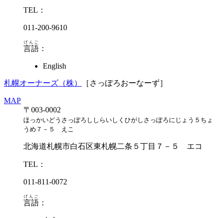
TEL：
011-200-9610
げんご
言語
：
English
札幌オーナーズ（株）
［さっぽろおーなーず］
MAP
〒003-0002
ほっかいどうさっぽろししらいしくひがしさっぽろにじょう５ちょ
うめ７－５ えこ
北海道札幌市白石区東札幌二条５丁目７－５ エコ
TEL：
011-811-0072
げんご
言語
：