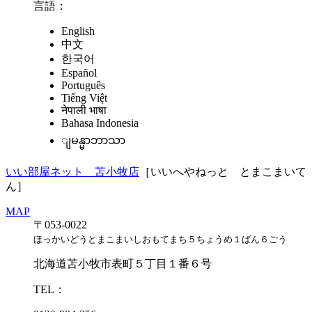
言語
：
English
中文
한국어
Español
Português
Tiếng Việt
नेपाली भाषा
Bahasa Indonesia
ျမန္မာဘာသာ
いい部屋ネット 苫小牧店
［いいへやねっと とまこまいて
ん］
MAP
〒053-0022
ほっかいどうとまこまいしおもてまち５ちょうめ１ばん６ごう
北海道苫小牧市表町５丁目１番６号
TEL：