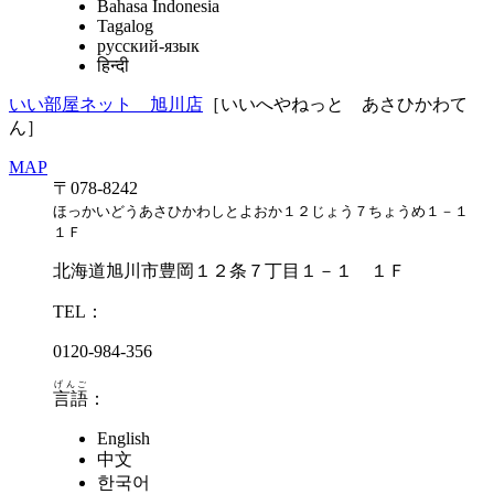
Bahasa Indonesia
Tagalog
русский-язык
हिन्दी
いい部屋ネット 旭川店
［いいへやねっと あさひかわて
ん］
MAP
〒078-8242
ほっかいどうあさひかわしとよおか１２じょう７ちょうめ１－１
１Ｆ
北海道旭川市豊岡１２条７丁目１－１ １Ｆ
TEL：
0120-984-356
げんご
言語
：
English
中文
한국어