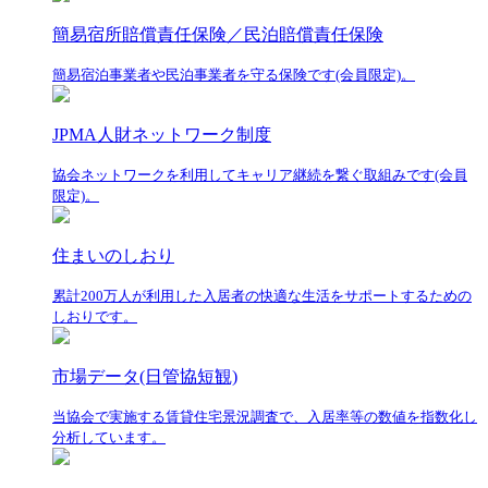
簡易宿所賠償責任保険／民泊賠償責任保険
簡易宿泊事業者や民泊事業者を守る保険です(会員限定)。
JPMA人財ネットワーク制度
協会ネットワークを利用してキャリア継続を繋ぐ取組みです(会員
限定)。
住まいのしおり
累計200万人が利用した入居者の快適な生活をサポートするための
しおりです。
市場データ(日管協短観)
当協会で実施する賃貸住宅景況調査で、入居率等の数値を指数化し
分析しています。