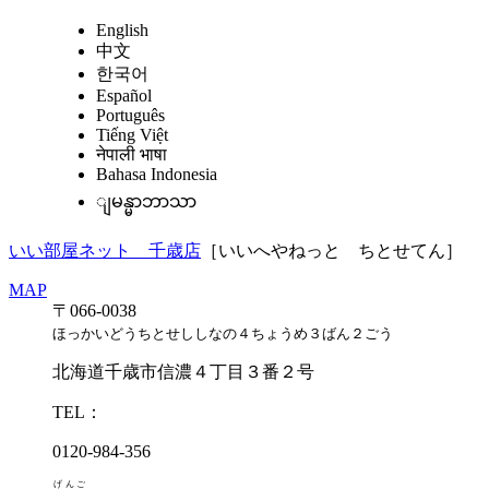
English
中文
한국어
Español
Português
Tiếng Việt
नेपाली भाषा
Bahasa Indonesia
ျမန္မာဘာသာ
いい部屋ネット 千歳店
［いいへやねっと ちとせてん］
MAP
〒066-0038
ほっかいどうちとせししなの４ちょうめ３ばん２ごう
北海道千歳市信濃４丁目３番２号
TEL：
0120-984-356
げんご