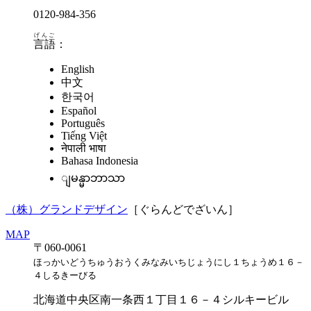
0120-984-356
げんご
言語
：
English
中文
한국어
Español
Português
Tiếng Việt
नेपाली भाषा
Bahasa Indonesia
ျမန္မာဘာသာ
（株）グランドデザイン
［ぐらんどでざいん］
MAP
〒060-0061
ほっかいどうちゅうおうくみなみいちじょうにし１ちょうめ１６－
４しるきーびる
北海道中央区南一条西１丁目１６－４シルキービル