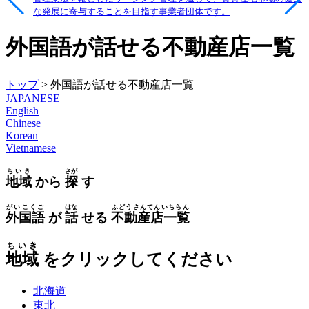
な発展に寄与することを目指す事業者団体です。
外国語が話せる不動産店一覧
トップ
> 外国語が話せる不動産店一覧
JAPANESE
English
Chinese
Korean
Vietnamese
ちいき
さが
地域
から
探
す
がいこくご
はな
ふどうさんてんいちらん
外国語
が
話
せる
不動産店一覧
ちいき
地域
をクリックしてください
北海道
東北