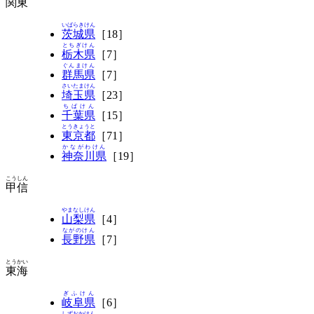
関東
いばらきけん
茨城県
［18］
とちぎけん
栃木県
［7］
ぐんまけん
群馬県
［7］
さいたまけん
埼玉県
［23］
ちばけん
千葉県
［15］
とうきょうと
東京都
［71］
かながわけん
神奈川県
［19］
こうしん
甲信
やまなしけん
山梨県
［4］
ながのけん
長野県
［7］
とうかい
東海
ぎふけん
岐阜県
［6］
しずおかけん