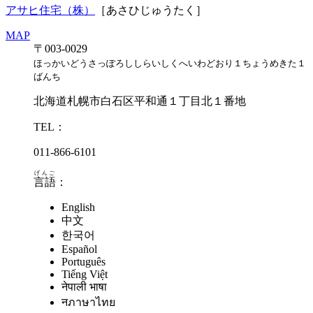
アサヒ住宅（株）
［あさひじゅうたく］
MAP
〒003-0029
ほっかいどうさっぽろししらいしくへいわどおり１ちょうめきた１
ばんち
北海道札幌市白石区平和通１丁目北１番地
TEL：
011-866-6101
げんご
言語
：
English
中文
한국어
Español
Português
Tiếng Việt
नेपाली भाषा
नภาษาไทย