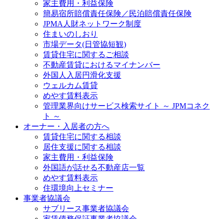
家主費用・利益保険
簡易宿所賠償責任保険／民泊賠償責任保険
JPMA人財ネットワーク制度
住まいのしおり
市場データ(日管協短観)
賃貸住宅に関するご相談
不動産賃貸におけるマイナンバー
外国人入居円滑化支援
ウェルカム賃貸
めやす賃料表示
管理業界向けサービス検索サイト ～ JPMコネク
ト ～
オーナー・入居者の方へ
賃貸住宅に関する相談
居住支援に関する相談
家主費用・利益保険
外国語が話せる不動産店一覧
めやす賃料表示
住環境向上セミナー
事業者協議会
サブリース事業者協議会
家賃債務保証事業者協議会