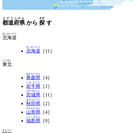
とどうふけん
さが
都道府県
から
探
す
ほっかいどう
北海道
ほっかいどう
北海道
［11］
とうほく
東北
あおもりけん
青森県
［4］
いわてけん
岩手県
［2］
みやぎけん
宮城県
［11］
あきたけん
秋田県
［2］
やまがたけん
山形県
［4］
ふくしまけん
福島県
［9］
かんとう