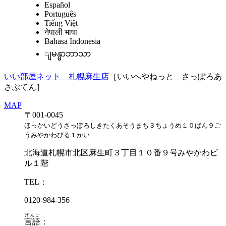
Español
Português
Tiếng Việt
नेपाली भाषा
Bahasa Indonesia
ျမန္မာဘာသာ
いい部屋ネット 札幌麻生店
［いいへやねっと さっぽろあ
さぶてん］
MAP
〒001-0045
ほっかいどうさっぽろしきたくあそうまち３ちょうめ１０ばん９ご
うみやかわびる１かい
北海道札幌市北区麻生町３丁目１０番９号みやかわビ
ル１階
TEL：
0120-984-356
げんご
言語
：