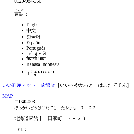
0120-984-356
げんご
言語
：
English
中文
한국어
Español
Português
Tiếng Việt
नेपाली भाषा
Bahasa Indonesia
ျမန္မာဘာသာ
いい部屋ネット 函館店
［いいへやねっと はこだててん］
MAP
〒040-0081
ほっかいどうはこだてし たやまち ７－２３
北海道函館市 田家町 ７－２３
TEL：