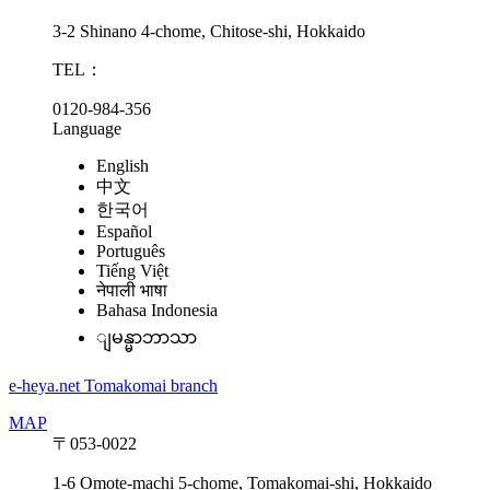
3-2 Shinano 4-chome, Chitose-shi, Hokkaido
TEL：
0120-984-356
Language
English
中文
한국어
Español
Português
Tiếng Việt
नेपाली भाषा
Bahasa Indonesia
ျမန္မာဘာသာ
e-heya.net Tomakomai branch
MAP
〒053-0022
1-6 Omote-machi 5-chome, Tomakomai-shi, Hokkaido