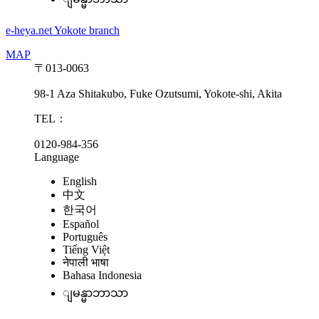
e-heya.net Yokote branch
MAP
〒013-0063
98-1 Aza Shitakubo, Fuke Ozutsumi, Yokote-shi, Akita
TEL：
0120-984-356
Language
English
中文
한국어
Español
Português
Tiếng Việt
नेपाली भाषा
Bahasa Indonesia
ျမန္မာဘာသာ