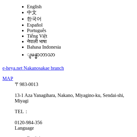
English
中文
한국어
Español
Português
Tiếng Việt
नेपाली भाषा
Bahasa Indonesia
ျမန္မာဘာသာ
e-heya.net Nakanosakae branch
MAP
〒983-0013
13-1 Aza Yanagihara, Nakano, Miyagino-ku, Sendai-shi,
Miyagi
TEL：
0120-984-356
Language