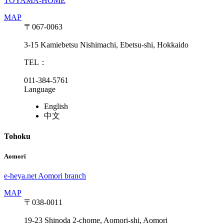
TOYAMA-HOME
MAP
〒067-0063
3-15 Kamiebetsu Nishimachi, Ebetsu-shi, Hokkaido
TEL：
011-384-5761
Language
English
中文
Tohoku
Aomori
e-heya.net Aomori branch
MAP
〒038-0011
19-23 Shinoda 2-chome, Aomori-shi, Aomori