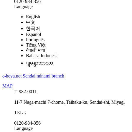
0120-984-356
Language
English
中文
한국어
Español
Português
Tiếng Việt
नेपाली भाषा
Bahasa Indonesia
ျမန္မာဘာသာ
e-heya.net Sendai minami branch
MAP
〒982-0011
11-7 Naga-machi 7-chome, Taihaku-ku, Sendai-shi, Miyagi
TEL：
0120-984-356
Language