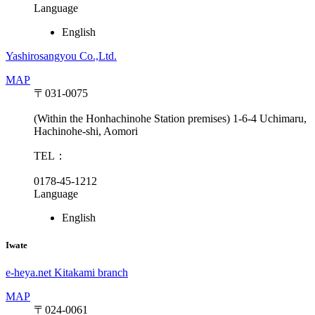
Language
English
Yashirosangyou Co.,Ltd.
MAP
〒031-0075
(Within the Honhachinohe Station premises) 1-6-4 Uchimaru,
Hachinohe-shi, Aomori
TEL：
0178-45-1212
Language
English
Iwate
e-heya.net Kitakami branch
MAP
〒024-0061