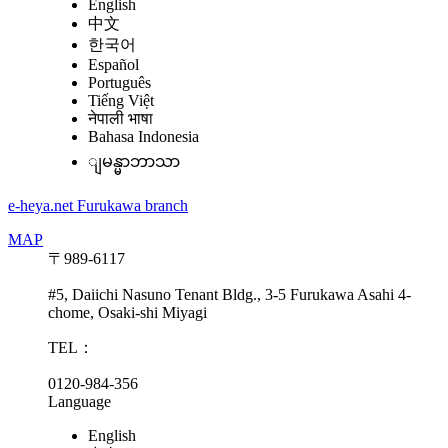
English
中文
한국어
Español
Português
Tiếng Việt
नेपाली भाषा
Bahasa Indonesia
ျမန္မာဘာသာ
e-heya.net Furukawa branch
MAP
〒989-6117
#5, Daiichi Nasuno Tenant Bldg., 3-5 Furukawa Asahi 4-
chome, Osaki-shi Miyagi
TEL：
0120-984-356
Language
English