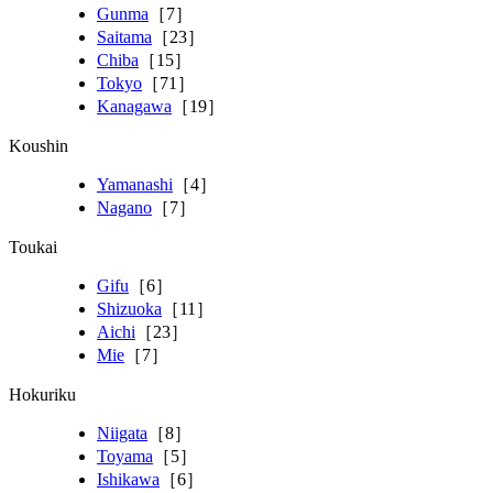
Gunma
［7］
Saitama
［23］
Chiba
［15］
Tokyo
［71］
Kanagawa
［19］
Koushin
Yamanashi
［4］
Nagano
［7］
Toukai
Gifu
［6］
Shizuoka
［11］
Aichi
［23］
Mie
［7］
Hokuriku
Niigata
［8］
Toyama
［5］
Ishikawa
［6］