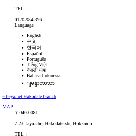
TEL：
0120-984-356
Language
English
中文
한국어
Español
Português
Tiếng Việt
नेपाली भाषा
Bahasa Indonesia
ျမန္မာဘာသာ
e-heya.net Hakodate branch
MAP
〒040-0081
7-23 Taya-cho, Hakodate-shi, Hokkaido
TEL：