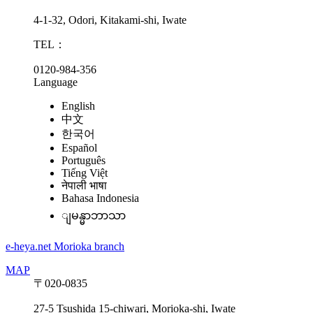
4-1-32, Odori, Kitakami-shi, Iwate
TEL：
0120-984-356
Language
English
中文
한국어
Español
Português
Tiếng Việt
नेपाली भाषा
Bahasa Indonesia
ျမန္မာဘာသာ
e-heya.net Morioka branch
MAP
〒020-0835
27-5 Tsushida 15-chiwari, Morioka-shi, Iwate