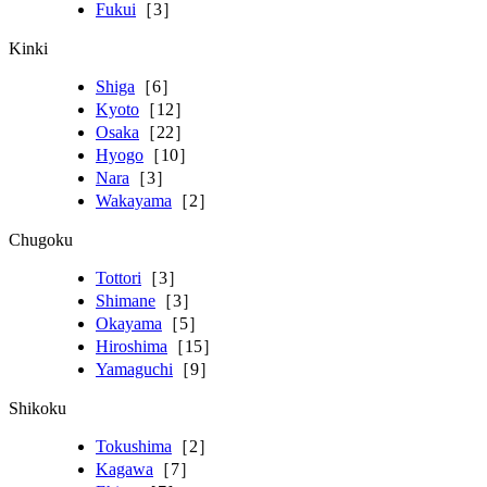
Fukui
［3］
Kinki
Shiga
［6］
Kyoto
［12］
Osaka
［22］
Hyogo
［10］
Nara
［3］
Wakayama
［2］
Chugoku
Tottori
［3］
Shimane
［3］
Okayama
［5］
Hiroshima
［15］
Yamaguchi
［9］
Shikoku
Tokushima
［2］
Kagawa
［7］