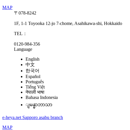
MAP
〒078-8242
1F, 1-1 Toyooka 12-jo 7-chome, Asahikawa-shi, Hokkaido
TEL：
0120-984-356
Language
English
中文
한국어
Español
Português
Tiếng Việt
नेपाली भाषा
Bahasa Indonesia
ျမန္မာဘာသာ
e-heya.net Sapporo asabu branch
MAP