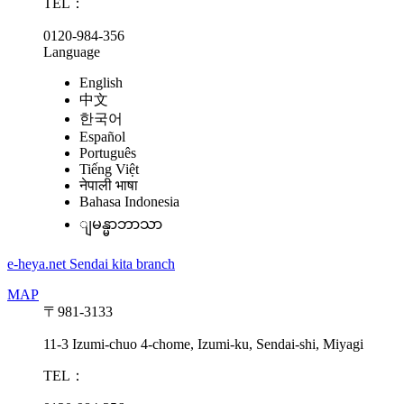
TEL：
0120-984-356
Language
English
中文
한국어
Español
Português
Tiếng Việt
नेपाली भाषा
Bahasa Indonesia
ျမန္မာဘာသာ
e-heya.net Sendai kita branch
MAP
〒981-3133
11-3 Izumi-chuo 4-chome, Izumi-ku, Sendai-shi, Miyagi
TEL：