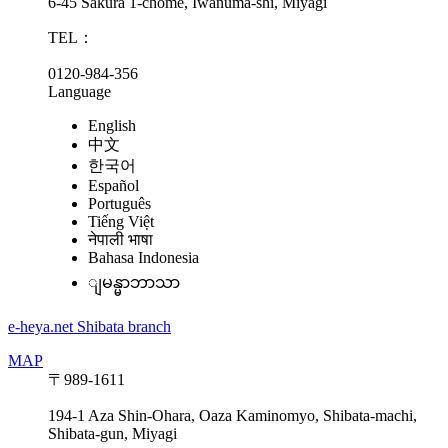
6-45 Sakura 1-chome, Iwanuma-shi, Miyagi
TEL：
0120-984-356
Language
English
中文
한국어
Español
Português
Tiếng Việt
नेपाली भाषा
Bahasa Indonesia
ျမန္မာဘာသာ
e-heya.net Shibata branch
MAP
〒989-1611
194-1 Aza Shin-Ohara, Oaza Kaminomyo, Shibata-machi,
Shibata-gun, Miyagi