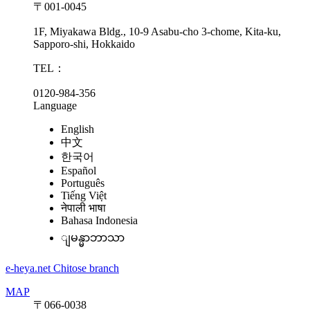
〒001-0045
1F, Miyakawa Bldg., 10-9 Asabu-cho 3-chome, Kita-ku,
Sapporo-shi, Hokkaido
TEL：
0120-984-356
Language
English
中文
한국어
Español
Português
Tiếng Việt
नेपाली भाषा
Bahasa Indonesia
ျမန္မာဘာသာ
e-heya.net Chitose branch
MAP
〒066-0038