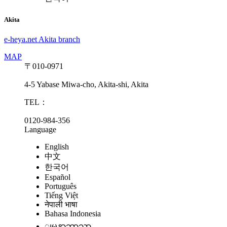
Akita
e-heya.net Akita branch
MAP
〒010-0971
4-5 Yabase Miwa-cho, Akita-shi, Akita
TEL：
0120-984-356
Language
English
中文
한국어
Español
Português
Tiếng Việt
नेपाली भाषा
Bahasa Indonesia
ျမန္မာဘာသာ