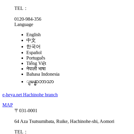
TEL：
0120-984-356
Language
English
中文
한국어
Español
Português
Tiếng Việt
नेपाली भाषा
Bahasa Indonesia
ျမန္မာဘာသာ
e-heya.net Hachinohe branch
MAP
〒031-0001
64 Aza Tsutsumibata, Ruike, Hachinohe-shi, Aomori
TEL：