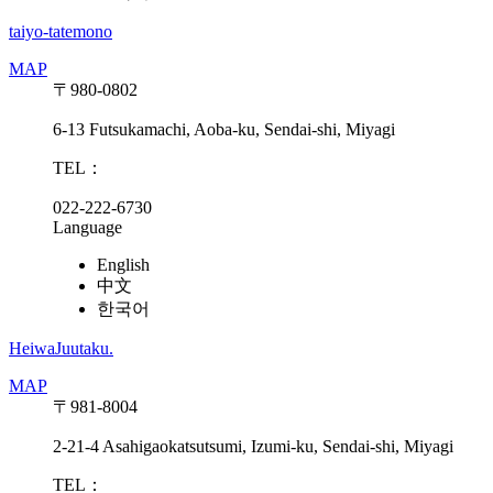
taiyo-tatemono
MAP
〒980-0802
6-13 Futsukamachi, Aoba-ku, Sendai-shi, Miyagi
TEL：
022-222-6730
Language
English
中文
한국어
HeiwaJuutaku.
MAP
〒981-8004
2-21-4 Asahigaokatsutsumi, Izumi-ku, Sendai-shi, Miyagi
TEL：