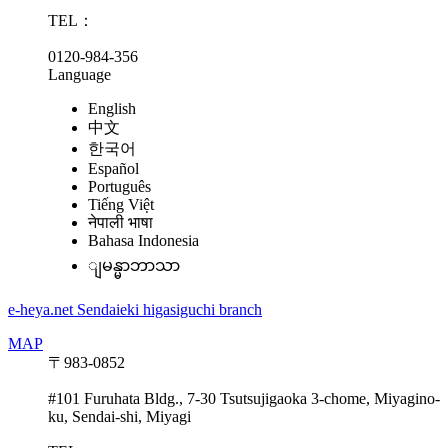
TEL：
0120-984-356
Language
English
中文
한국어
Español
Português
Tiếng Việt
नेपाली भाषा
Bahasa Indonesia
ျမန္မာဘာသာ
e-heya.net Sendaieki higasiguchi branch
MAP
〒983-0852
#101 Furuhata Bldg., 7-30 Tsutsujigaoka 3-chome, Miyagino-
ku, Sendai-shi, Miyagi