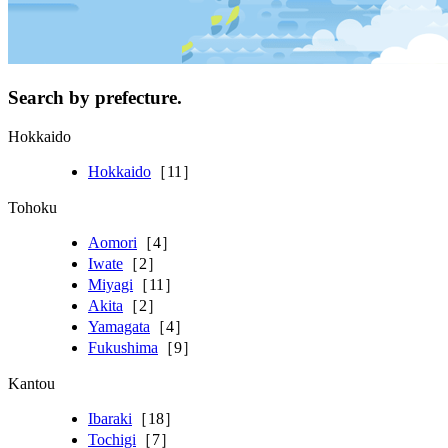
Search by prefecture.
Hokkaido
Hokkaido
［11］
Tohoku
Aomori
［4］
Iwate
［2］
Miyagi
［11］
Akita
［2］
Yamagata
［4］
Fukushima
［9］
Kantou
Ibaraki
［18］
Tochigi
［7］