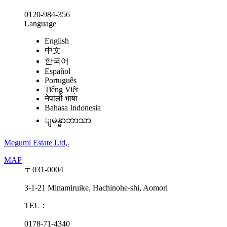
0120-984-356
Language
English
中文
한국어
Español
Português
Tiếng Việt
नेपाली भाषा
Bahasa Indonesia
ျမန္မာဘာသာ
Megumi Estate Ltd,.
MAP
〒031-0004
3-1-21 Minamiruike, Hachinohe-shi, Aomori
TEL：
0178-71-4340