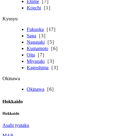
Ehime
［7］
Kouchi
［1］
Kyusyu
Fukuoka
［17］
Saga
［3］
Nagasaki
［5］
Kumamoto
［6］
Oita
［7］
Miyazaki
［3］
Kagoshima
［3］
Okinawa
Okinawa
［6］
Hokkaido
Hokkaido
Asahi jyutaku
MAP