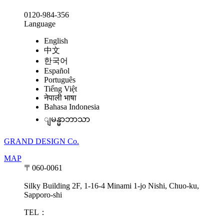
0120-984-356
Language
English
中文
한국어
Español
Português
Tiếng Việt
नेपाली भाषा
Bahasa Indonesia
ျမန္မာဘာသာ
GRAND DESIGN Co.
MAP
〒060-0061
Silky Building 2F, 1-16-4 Minami 1-jo Nishi, Chuo-ku,
Sapporo-shi
TEL：