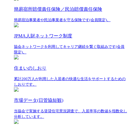
簡易宿所賠償責任保険／民泊賠償責任保険
簡易宿泊事業者や民泊事業者を守る保険です(会員限定)。
JPMA人財ネットワーク制度
協会ネットワークを利用してキャリア継続を繋ぐ取組みです(会員
限定)。
住まいのしおり
累計200万人が利用した入居者の快適な生活をサポートするための
しおりです。
市場データ(日管協短観)
当協会で実施する賃貸住宅景況調査で、入居率等の数値を指数化し
分析しています。