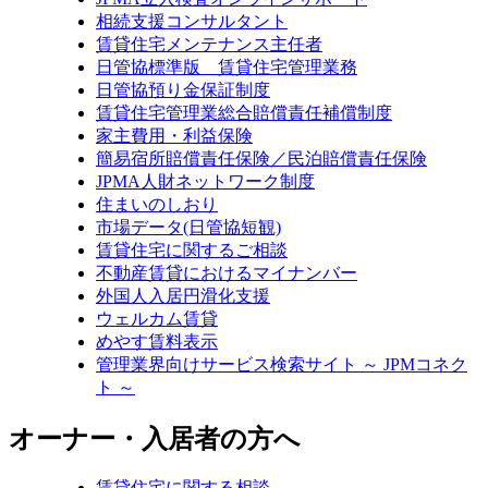
相続支援コンサルタント
賃貸住宅メンテナンス主任者
日管協標準版 賃貸住宅管理業務
日管協預り金保証制度
賃貸住宅管理業総合賠償責任補償制度
家主費用・利益保険
簡易宿所賠償責任保険／民泊賠償責任保険
JPMA人財ネットワーク制度
住まいのしおり
市場データ(日管協短観)
賃貸住宅に関するご相談
不動産賃貸におけるマイナンバー
外国人入居円滑化支援
ウェルカム賃貸
めやす賃料表示
管理業界向けサービス検索サイト ～ JPMコネク
ト ～
オーナー・入居者の方へ
賃貸住宅に関する相談