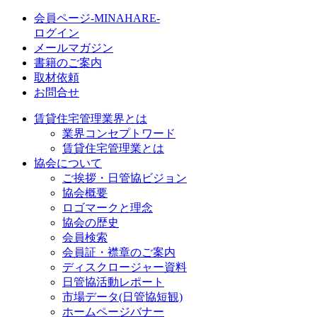
会員ページ-MINAHARE-
ログイン
メールマガジン
書籍のご案内
取材依頼
お問合せ
賃貸住宅管理業界とは
業界コンセプトワード
賃貸住宅管理業とは
協会について
ご挨拶・日管協ビジョン
協会概要
ロゴマークと理念
協会の歴史
会員検索
会員証・襟章のご案内
ディスクロージャー資料
日管協活動レポート
市場データ(日管協短観)
ホームページバナー