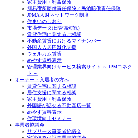
家主費用・利益保険
簡易宿所賠償責任保険／民泊賠償責任保険
JPMA人財ネットワーク制度
住まいのしおり
市場データ(日管協短観)
賃貸住宅に関するご相談
不動産賃貸におけるマイナンバー
外国人入居円滑化支援
ウェルカム賃貸
めやす賃料表示
管理業界向けサービス検索サイト ～ JPMコネク
ト ～
オーナー・入居者の方へ
賃貸住宅に関する相談
居住支援に関する相談
家主費用・利益保険
外国語が話せる不動産店一覧
めやす賃料表示
住環境向上セミナー
事業者協議会
サブリース事業者協議会
家賃債務保証事業者協議会