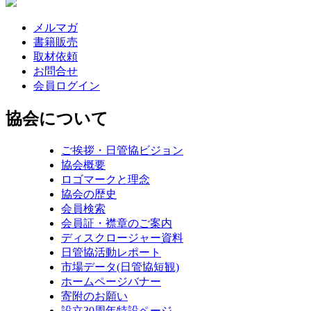
メルマガ
書籍販売
取材依頼
お問合せ
会員ログイン
協会について
ご挨拶・日管協ビジョン
協会概要
ロゴマークと理念
協会の歴史
会員検索
会員証・襟章のご案内
ディスクロージャー資料
日管協活動レポート
市場データ(日管協短観)
ホームページバナー
寄附のお願い
設立30周年特設ページ