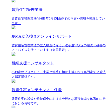
賃貸住宅管理業法
賃貸住宅管理業法(令和3年6月15日施行)の内容や情報を整理してい
ます。
JPMA立入検査オンラインサポート
賃貸住宅管理業法の立入検査に備え、法令遵守状況の確認と改善の
アドバイスを行っています（会員限定）。
相続支援コンサルタント
不動産のプロとして、士業と連携し相続支援を行う専門家で公益法
人認定資格です。
賃貸住宅メンテナンス主任者
賃貸住宅の設備や維持保全における全般的な基礎知識を体系的に身
に付ける資格です。