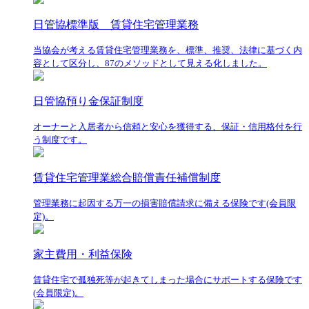
日管協標準版 賃貸住宅管理業務
当協会が考える賃貸住宅管理業務を、標準、推奨、法律に基づく内
容として区分し、87のメソッドとして見える化しました。
日管協預り金保証制度
オーナーと入居者から信頼と安心を獲得する、保証・信用格付を行
う制度です。
賃貸住宅管理業総合賠償責任補償制度
管理業務に起因する万一の損害賠償請求に備える保険です(会員限
定)。
家主費用・利益保険
賃貸住宅で孤独死等が起きてしまった場合にサポートする保険です
(会員限定)。