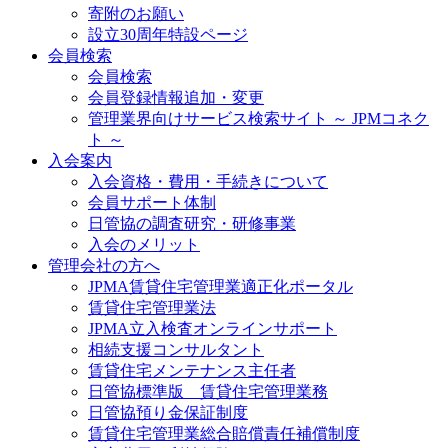
寄附のお願い
設立30周年特設ページ
会員検索
会員検索
会員登録情報追加・変更
管理業界向けサービス検索サイト ～ JPMコネク
ト ～
入会案内
入会資格・費用・手続きについて
会員サポート体制
日管協の調査研究・研修事業
入会のメリット
管理会社の方へ
JPMA賃貸住宅管理業適正化ポータル
賃貸住宅管理業法
JPMA立入検査オンラインサポート
相続支援コンサルタント
賃貸住宅メンテナンス主任者
日管協標準版 賃貸住宅管理業務
日管協預り金保証制度
賃貸住宅管理業総合賠償責任補償制度