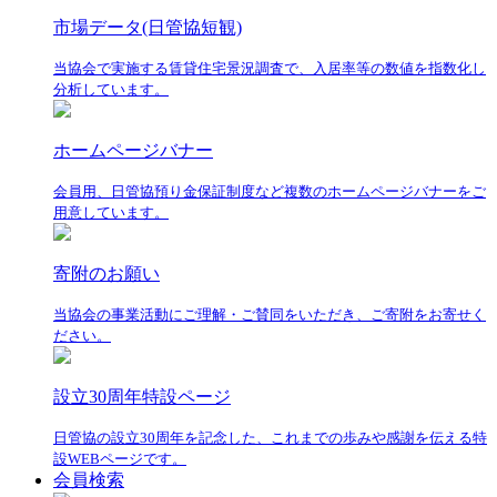
市場データ(日管協短観)
当協会で実施する賃貸住宅景況調査で、入居率等の数値を指数化し
分析しています。
ホームページバナー
会員用、日管協預り金保証制度など複数のホームページバナーをご
用意しています。
寄附のお願い
当協会の事業活動にご理解・ご賛同をいただき、ご寄附をお寄せく
ださい。
設立30周年特設ページ
日管協の設立30周年を記念した、これまでの歩みや感謝を伝える特
設WEBページです。
会員検索