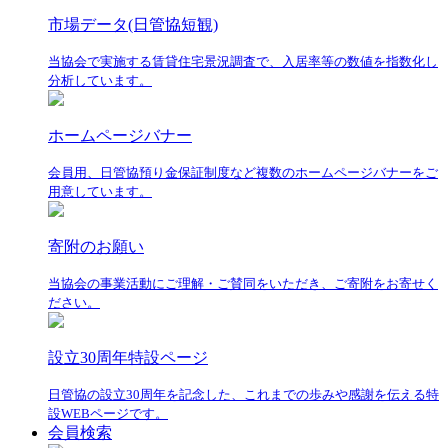
市場データ(日管協短観)
当協会で実施する賃貸住宅景況調査で、入居率等の数値を指数化し
分析しています。
ホームページバナー
会員用、日管協預り金保証制度など複数のホームページバナーをご
用意しています。
寄附のお願い
当協会の事業活動にご理解・ご賛同をいただき、ご寄附をお寄せく
ださい。
設立30周年特設ページ
日管協の設立30周年を記念した、これまでの歩みや感謝を伝える特
設WEBページです。
会員検索