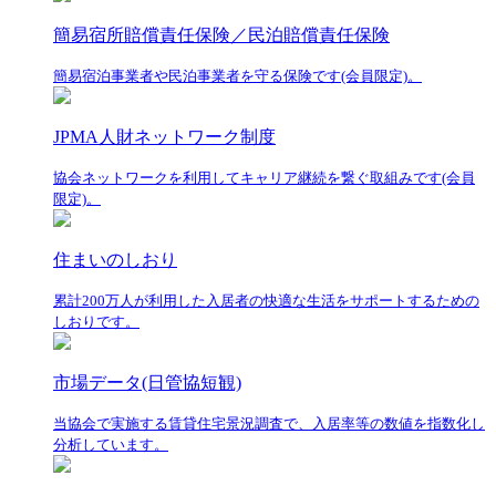
簡易宿所賠償責任保険／民泊賠償責任保険
簡易宿泊事業者や民泊事業者を守る保険です(会員限定)。
JPMA人財ネットワーク制度
協会ネットワークを利用してキャリア継続を繋ぐ取組みです(会員
限定)。
住まいのしおり
累計200万人が利用した入居者の快適な生活をサポートするための
しおりです。
市場データ(日管協短観)
当協会で実施する賃貸住宅景況調査で、入居率等の数値を指数化し
分析しています。