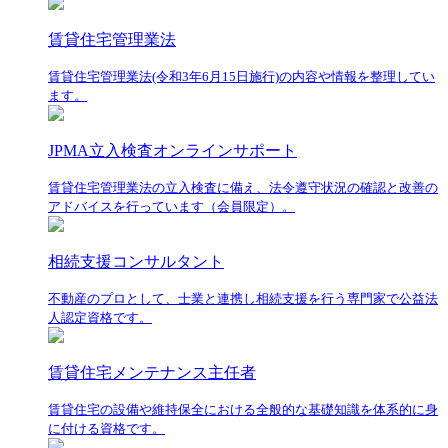
賃貸住宅管理業法
賃貸住宅管理業法(令和3年6月15日施行)の内容や情報を整理してい
ます。
JPMA立入検査オンラインサポート
賃貸住宅管理業法の立入検査に備え、法令遵守状況の確認と改善の
アドバイスを行っています（会員限定）。
相続支援コンサルタント
不動産のプロとして、士業と連携し相続支援を行う専門家で公益法
人認定資格です。
賃貸住宅メンテナンス主任者
賃貸住宅の設備や維持保全における全般的な基礎知識を体系的に身
に付ける資格です。