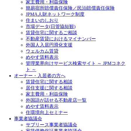
家主費用・利益保険
簡易宿所賠償責任保険／民泊賠償責任保険
JPMA人財ネットワーク制度
住まいのしおり
市場データ(日管協短観)
賃貸住宅に関するご相談
不動産賃貸におけるマイナンバー
外国人入居円滑化支援
ウェルカム賃貸
めやす賃料表示
管理業界向けサービス検索サイト ～ JPMコネク
ト ～
オーナー・入居者の方へ
賃貸住宅に関する相談
居住支援に関する相談
家主費用・利益保険
外国語が話せる不動産店一覧
めやす賃料表示
住環境向上セミナー
事業者協議会
サブリース事業者協議会
家賃債務保証事業者協議会