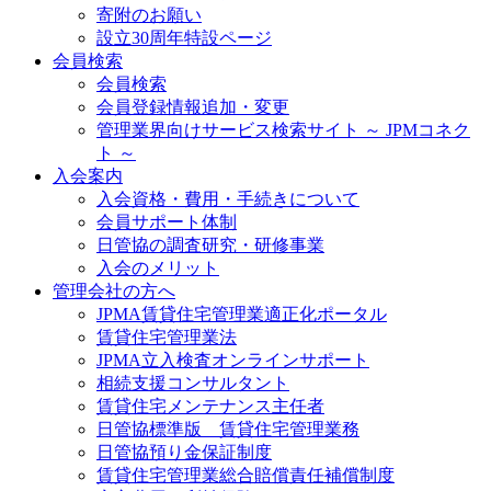
寄附のお願い
設立30周年特設ページ
会員検索
会員検索
会員登録情報追加・変更
管理業界向けサービス検索サイト ～ JPMコネク
ト ～
入会案内
入会資格・費用・手続きについて
会員サポート体制
日管協の調査研究・研修事業
入会のメリット
管理会社の方へ
JPMA賃貸住宅管理業適正化ポータル
賃貸住宅管理業法
JPMA立入検査オンラインサポート
相続支援コンサルタント
賃貸住宅メンテナンス主任者
日管協標準版 賃貸住宅管理業務
日管協預り金保証制度
賃貸住宅管理業総合賠償責任補償制度