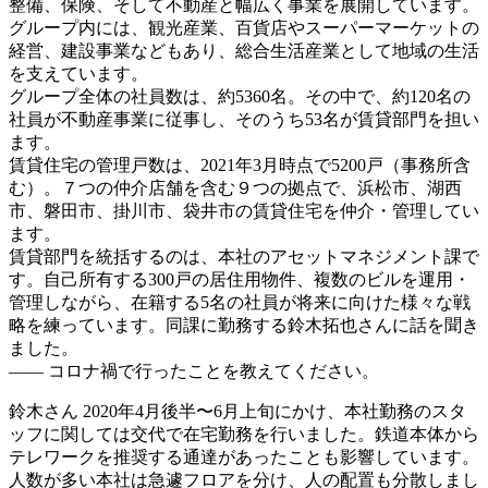
整備、保険、そして不動産と幅広く事業を展開しています。
グループ内には、観光産業、百貨店やスーパーマーケットの
経営、建設事業などもあり、総合生活産業として地域の生活
を支えています。
グループ全体の社員数は、約5360名。その中で、約120名の
社員が不動産事業に従事し、そのうち53名が賃貸部門を担い
ます。
賃貸住宅の管理戸数は、2021年3月時点で5200戸（事務所含
む）。７つの仲介店舗を含む９つの拠点で、浜松市、湖西
市、磐田市、掛川市、袋井市の賃貸住宅を仲介・管理してい
ます。
賃貸部門を統括するのは、本社のアセットマネジメント課で
す。自己所有する300戸の居住用物件、複数のビルを運用・
管理しながら、在籍する5名の社員が将来に向けた様々な戦
略を練っています。同課に勤務する鈴木拓也さんに話を聞き
ました。
―― コロナ禍で行ったことを教えてください。
鈴木さん
2020年4月後半〜6月上旬にかけ、本社勤務のスタ
ッフに関しては交代で在宅勤務を行いました。鉄道本体から
テレワークを推奨する通達があったことも影響しています。
人数が多い本社は急遽フロアを分け、人の配置も分散しまし