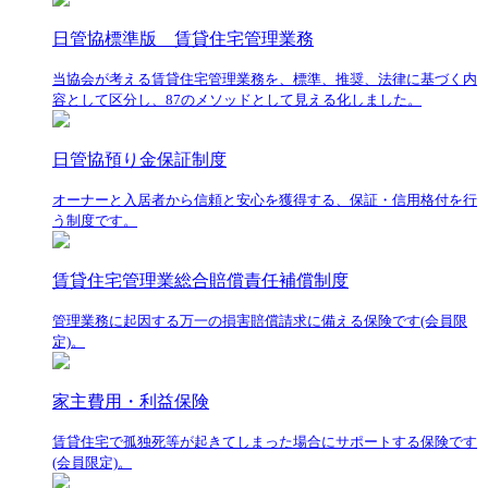
日管協標準版 賃貸住宅管理業務
当協会が考える賃貸住宅管理業務を、標準、推奨、法律に基づく内
容として区分し、87のメソッドとして見える化しました。
日管協預り金保証制度
オーナーと入居者から信頼と安心を獲得する、保証・信用格付を行
う制度です。
賃貸住宅管理業総合賠償責任補償制度
管理業務に起因する万一の損害賠償請求に備える保険です(会員限
定)。
家主費用・利益保険
賃貸住宅で孤独死等が起きてしまった場合にサポートする保険です
(会員限定)。