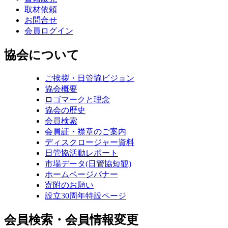
取材依頼
お問合せ
会員ログイン
協会について
ご挨拶・日管協ビジョン
協会概要
ロゴマークと理念
協会の歴史
会員検索
会員証・襟章のご案内
ディスクロージャー資料
日管協活動レポート
市場データ(日管協短観)
ホームページバナー
寄附のお願い
設立30周年特設ページ
会員検索・会員情報変更