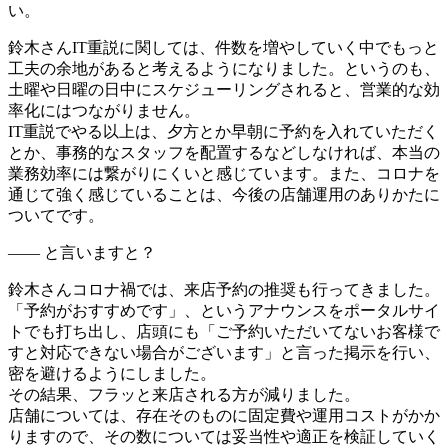
い。
鈴木さん
IT重説に関しては、件数を増やしていく中でもっと
工夫の余地があると考えるようになりました。というのも、
土曜や日曜の日中にスケジューリングされると、営業的な効
率化にはつながりません。
IT重説でやる以上は、夕方とか早朝に予約を入れていただく
とか、事務的なスタッフを配置するなどしなければ、本当の
業務効率には繋がりにくいと感じています。また、コロナを
通じて強く感じていることは、今後の店舗運用のありかたに
ついてです。
―― と言いますと？
鈴木さん
コロナ禍では、来店予約の推奨も行ってきました。
「予約がおすすめです」、というアナウンスをポータルサイ
トでも打ち出し、店頭にも「ご予約いただいてないお客様で
すと対応できない場合がございます」と言った掲示を行い、
密を避けるようにしました。
その結果、フラッと来店される方が減りました。
店舗については、存在そのものに固定費や運用コストがかか
りますので、その数については妥当性や適正を検証していく