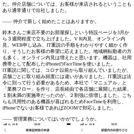
た。仲介店舗については、お客様が来店されるということも
あり通常通りで出社しました。
―― 仲介で新しく始めたことはありますか。
鈴木さん
ご来店不要のお部屋探しという特設ページを3月か
ら３週間程度で立ち上げました。V R内見、オンライン内
見、WEB申し込み、IT重説の手順をわかりやすく細かく作
り、そうしたお客様の希望に応えました。地域柄転勤者の方
も多く、オンライン内見は増えたと思います。機器は、社用
携帯として配布したiPhoneのFaceTimeを使いました。
IT重説に関しては、コロナ以前から取り組んでいましたが、
店舗ごとに取り組み頻度には違いがありました。IT重説は法
令に則って行う必要があるため、本社で「マニュアル」と
「業務フロー」を作り、店長経由で各店舗に展開した結果、
１割未満の実施率だったのが、２割強に倍増しました。こち
らも汎用性のある機器が喜ばれるためFaceTimeを利用し、
iPhoneでないお客様であればZOOMで対応しました。
―― 管理業務についてはいかがでしょうか。