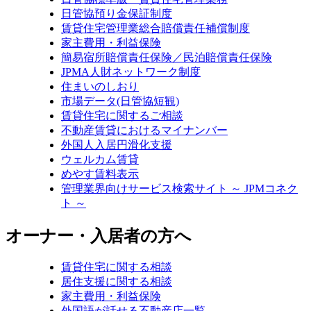
日管協預り金保証制度
賃貸住宅管理業総合賠償責任補償制度
家主費用・利益保険
簡易宿所賠償責任保険／民泊賠償責任保険
JPMA人財ネットワーク制度
住まいのしおり
市場データ(日管協短観)
賃貸住宅に関するご相談
不動産賃貸におけるマイナンバー
外国人入居円滑化支援
ウェルカム賃貸
めやす賃料表示
管理業界向けサービス検索サイト ～ JPMコネク
ト ～
オーナー・入居者の方へ
賃貸住宅に関する相談
居住支援に関する相談
家主費用・利益保険
外国語が話せる不動産店一覧