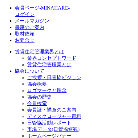
会員ページ-MINAHARE-
ログイン
メールマガジン
書籍のご案内
取材依頼
お問合せ
賃貸住宅管理業界とは
業界コンセプトワード
賃貸住宅管理業とは
協会について
ご挨拶・日管協ビジョン
協会概要
ロゴマークと理念
協会の歴史
会員検索
会員証・襟章のご案内
ディスクロージャー資料
日管協活動レポート
市場データ(日管協短観)
ホームページバナー