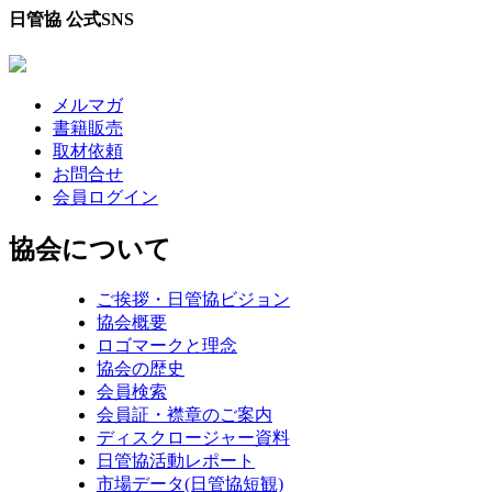
日管協 公式SNS
メルマガ
書籍販売
取材依頼
お問合せ
会員ログイン
協会について
ご挨拶・日管協ビジョン
協会概要
ロゴマークと理念
協会の歴史
会員検索
会員証・襟章のご案内
ディスクロージャー資料
日管協活動レポート
市場データ(日管協短観)