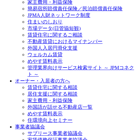
家主費用・利益保険
簡易宿所賠償責任保険／民泊賠償責任保険
JPMA人財ネットワーク制度
住まいのしおり
市場データ(日管協短観)
賃貸住宅に関するご相談
不動産賃貸におけるマイナンバー
外国人入居円滑化支援
ウェルカム賃貸
めやす賃料表示
管理業界向けサービス検索サイト ～ JPMコネク
ト ～
オーナー・入居者の方へ
賃貸住宅に関する相談
居住支援に関する相談
家主費用・利益保険
外国語が話せる不動産店一覧
めやす賃料表示
住環境向上セミナー
事業者協議会
サブリース事業者協議会
家賃債務保証事業者協議会