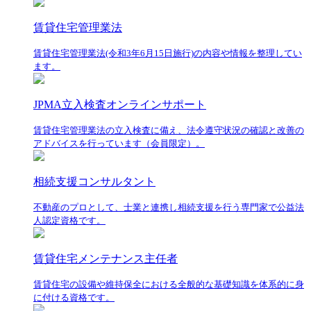
賃貸住宅管理業法
賃貸住宅管理業法(令和3年6月15日施行)の内容や情報を整理してい
ます。
JPMA立入検査オンラインサポート
賃貸住宅管理業法の立入検査に備え、法令遵守状況の確認と改善の
アドバイスを行っています（会員限定）。
相続支援コンサルタント
不動産のプロとして、士業と連携し相続支援を行う専門家で公益法
人認定資格です。
賃貸住宅メンテナンス主任者
賃貸住宅の設備や維持保全における全般的な基礎知識を体系的に身
に付ける資格です。