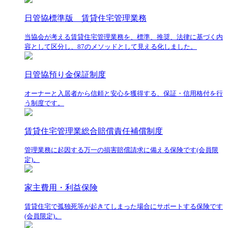
日管協標準版 賃貸住宅管理業務
当協会が考える賃貸住宅管理業務を、標準、推奨、法律に基づく内
容として区分し、87のメソッドとして見える化しました。
日管協預り金保証制度
オーナーと入居者から信頼と安心を獲得する、保証・信用格付を行
う制度です。
賃貸住宅管理業総合賠償責任補償制度
管理業務に起因する万一の損害賠償請求に備える保険です(会員限
定)。
家主費用・利益保険
賃貸住宅で孤独死等が起きてしまった場合にサポートする保険です
(会員限定)。