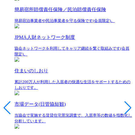
簡易宿所賠償責任保険／民泊賠償責任保険
簡易宿泊事業者や民泊事業者を守る保険です(会員限定)。
JPMA人財ネットワーク制度
協会ネットワークを利用してキャリア継続を繋ぐ取組みです(会員
限定)。
住まいのしおり
累計200万人が利用した入居者の快適な生活をサポートするための
しおりです。
市場データ(日管協短観)
当協会で実施する賃貸住宅景況調査で、入居率等の数値を指数化し
分析しています。