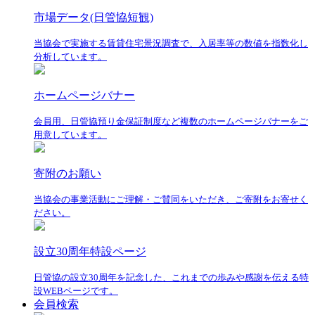
市場データ(日管協短観)
当協会で実施する賃貸住宅景況調査で、入居率等の数値を指数化し
分析しています。
ホームページバナー
会員用、日管協預り金保証制度など複数のホームページバナーをご
用意しています。
寄附のお願い
当協会の事業活動にご理解・ご賛同をいただき、ご寄附をお寄せく
ださい。
設立30周年特設ページ
日管協の設立30周年を記念した、これまでの歩みや感謝を伝える特
設WEBページです。
会員検索