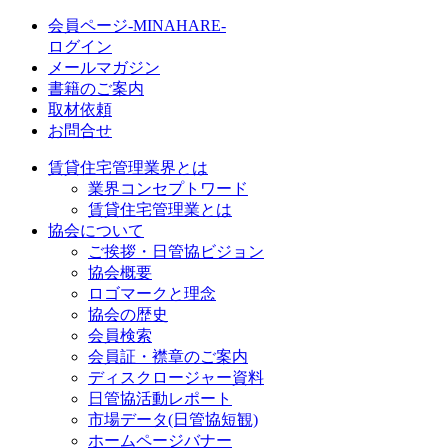
会員ページ-MINAHARE-
ログイン
メールマガジン
書籍のご案内
取材依頼
お問合せ
賃貸住宅管理業界とは
業界コンセプトワード
賃貸住宅管理業とは
協会について
ご挨拶・日管協ビジョン
協会概要
ロゴマークと理念
協会の歴史
会員検索
会員証・襟章のご案内
ディスクロージャー資料
日管協活動レポート
市場データ(日管協短観)
ホームページバナー