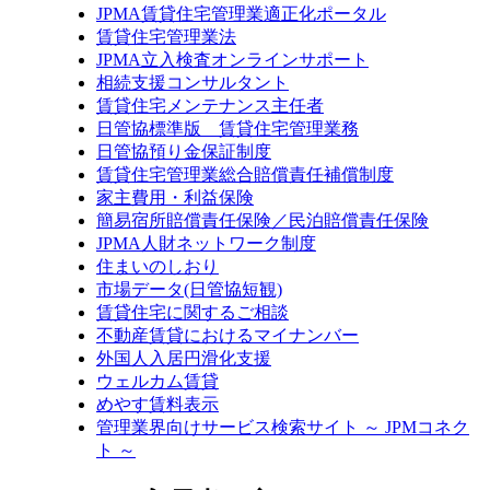
JPMA賃貸住宅管理業適正化ポータル
賃貸住宅管理業法
JPMA立入検査オンラインサポート
相続支援コンサルタント
賃貸住宅メンテナンス主任者
日管協標準版 賃貸住宅管理業務
日管協預り金保証制度
賃貸住宅管理業総合賠償責任補償制度
家主費用・利益保険
簡易宿所賠償責任保険／民泊賠償責任保険
JPMA人財ネットワーク制度
住まいのしおり
市場データ(日管協短観)
賃貸住宅に関するご相談
不動産賃貸におけるマイナンバー
外国人入居円滑化支援
ウェルカム賃貸
めやす賃料表示
管理業界向けサービス検索サイト ～ JPMコネク
ト ～