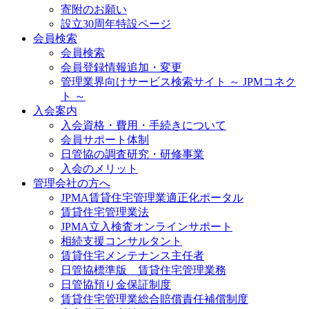
寄附のお願い
設立30周年特設ページ
会員検索
会員検索
会員登録情報追加・変更
管理業界向けサービス検索サイト ～ JPMコネク
ト ～
入会案内
入会資格・費用・手続きについて
会員サポート体制
日管協の調査研究・研修事業
入会のメリット
管理会社の方へ
JPMA賃貸住宅管理業適正化ポータル
賃貸住宅管理業法
JPMA立入検査オンラインサポート
相続支援コンサルタント
賃貸住宅メンテナンス主任者
日管協標準版 賃貸住宅管理業務
日管協預り金保証制度
賃貸住宅管理業総合賠償責任補償制度