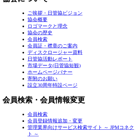
ご挨拶・日管協ビジョン
協会概要
ロゴマークと理念
協会の歴史
会員検索
会員証・襟章のご案内
ディスクロージャー資料
日管協活動レポート
市場データ(日管協短観)
ホームページバナー
寄附のお願い
設立30周年特設ページ
会員検索・会員情報変更
会員検索
会員登録情報追加・変更
管理業界向けサービス検索サイト ～ JPMコネク
ト ～