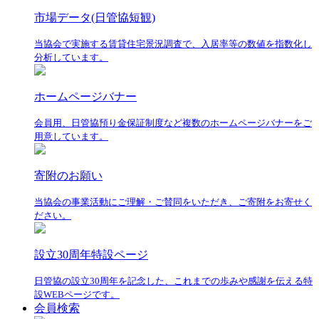
市場データ(日管協短観)
当協会で実施する賃貸住宅景況調査で、入居率等の数値を指数化し
分析しています。
ホームページバナー
会員用、日管協預り金保証制度など複数のホームページバナーをご
用意しています。
寄附のお願い
当協会の事業活動にご理解・ご賛同をいただき、ご寄附をお寄せく
ださい。
設立30周年特設ページ
日管協の設立30周年を記念した、これまでの歩みや感謝を伝える特
設WEBページです。
会員検索