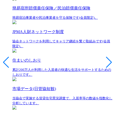
簡易宿所賠償責任保険／民泊賠償責任保険
簡易宿泊事業者や民泊事業者を守る保険です(会員限定)。
JPMA人財ネットワーク制度
協会ネットワークを利用してキャリア継続を繋ぐ取組みです(会員
限定)。
住まいのしおり
累計200万人が利用した入居者の快適な生活をサポートするための
しおりです。
市場データ(日管協短観)
当協会で実施する賃貸住宅景況調査で、入居率等の数値を指数化し
分析しています。