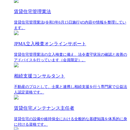
賃貸住宅管理業法
賃貸住宅管理業法(令和3年6月15日施行)の内容や情報を整理してい
ます。
JPMA立入検査オンラインサポート
賃貸住宅管理業法の立入検査に備え、法令遵守状況の確認と改善の
アドバイスを行っています（会員限定）。
相続支援コンサルタント
不動産のプロとして、士業と連携し相続支援を行う専門家で公益法
人認定資格です。
賃貸住宅メンテナンス主任者
賃貸住宅の設備や維持保全における全般的な基礎知識を体系的に身
に付ける資格です。