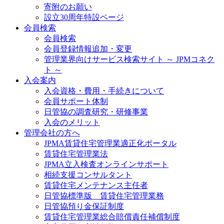
寄附のお願い
設立30周年特設ページ
会員検索
会員検索
会員登録情報追加・変更
管理業界向けサービス検索サイト ～ JPMコネク
ト ～
入会案内
入会資格・費用・手続きについて
会員サポート体制
日管協の調査研究・研修事業
入会のメリット
管理会社の方へ
JPMA賃貸住宅管理業適正化ポータル
賃貸住宅管理業法
JPMA立入検査オンラインサポート
相続支援コンサルタント
賃貸住宅メンテナンス主任者
日管協標準版 賃貸住宅管理業務
日管協預り金保証制度
賃貸住宅管理業総合賠償責任補償制度