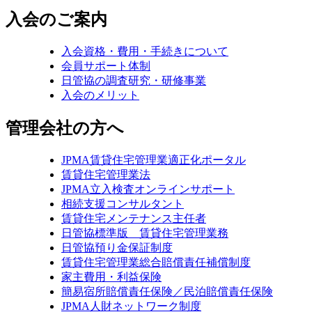
入会のご案内
入会資格・費用・手続きについて
会員サポート体制
日管協の調査研究・研修事業
入会のメリット
管理会社の方へ
JPMA賃貸住宅管理業適正化ポータル
賃貸住宅管理業法
JPMA立入検査オンラインサポート
相続支援コンサルタント
賃貸住宅メンテナンス主任者
日管協標準版 賃貸住宅管理業務
日管協預り金保証制度
賃貸住宅管理業総合賠償責任補償制度
家主費用・利益保険
簡易宿所賠償責任保険／民泊賠償責任保険
JPMA人財ネットワーク制度