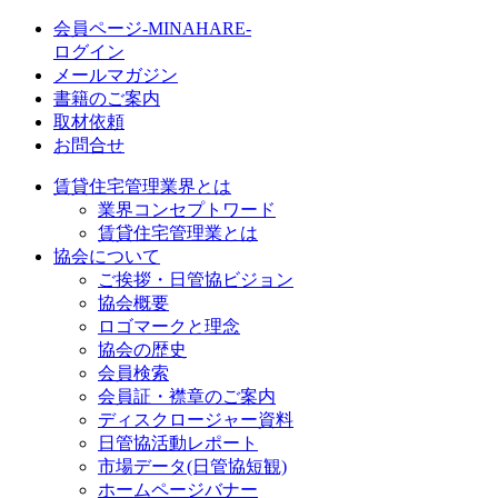
会員ページ-MINAHARE-
ログイン
メールマガジン
書籍のご案内
取材依頼
お問合せ
賃貸住宅管理業界とは
業界コンセプトワード
賃貸住宅管理業とは
協会について
ご挨拶・日管協ビジョン
協会概要
ロゴマークと理念
協会の歴史
会員検索
会員証・襟章のご案内
ディスクロージャー資料
日管協活動レポート
市場データ(日管協短観)
ホームページバナー