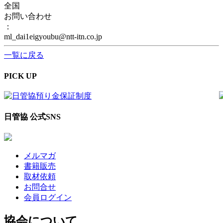
全国
お問い合わせ
：
ml_dai1eigyoubu@ntt-itn.co.jp
一覧に戻る
PICK UP
日管協 公式SNS
メルマガ
書籍販売
取材依頼
お問合せ
会員ログイン
協会について