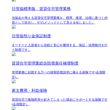
日管協標準版 賃貸住宅管理業務
当協会が考える賃貸住宅管理業務を、標準、推奨、法律に基づく内
容として区分し、87のメソッドとして見える化しました。
日管協預り金保証制度
オーナーと入居者から信頼と安心を獲得する、保証・信用格付を行
う制度です。
賃貸住宅管理業総合賠償責任補償制度
管理業務に起因する万一の損害賠償請求に備える保険です(会員限
定)。
家主費用・利益保険
賃貸住宅で孤独死等が起きてしまった場合にサポートする保険です
(会員限定)。