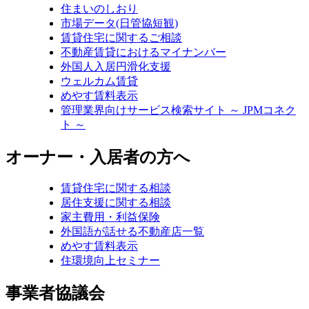
住まいのしおり
市場データ(日管協短観)
賃貸住宅に関するご相談
不動産賃貸におけるマイナンバー
外国人入居円滑化支援
ウェルカム賃貸
めやす賃料表示
管理業界向けサービス検索サイト ～ JPMコネク
ト ～
オーナー・入居者の方へ
賃貸住宅に関する相談
居住支援に関する相談
家主費用・利益保険
外国語が話せる不動産店一覧
めやす賃料表示
住環境向上セミナー
事業者協議会