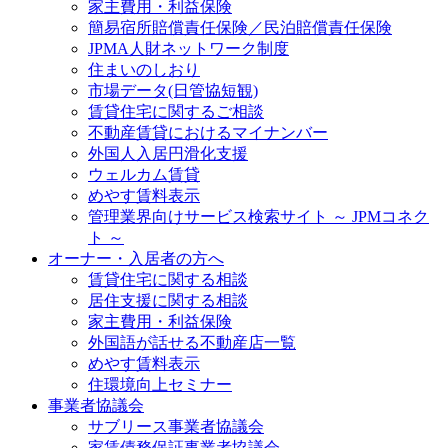
家主費用・利益保険
簡易宿所賠償責任保険／民泊賠償責任保険
JPMA人財ネットワーク制度
住まいのしおり
市場データ(日管協短観)
賃貸住宅に関するご相談
不動産賃貸におけるマイナンバー
外国人入居円滑化支援
ウェルカム賃貸
めやす賃料表示
管理業界向けサービス検索サイト ～ JPMコネク
ト ～
オーナー・入居者の方へ
賃貸住宅に関する相談
居住支援に関する相談
家主費用・利益保険
外国語が話せる不動産店一覧
めやす賃料表示
住環境向上セミナー
事業者協議会
サブリース事業者協議会
家賃債務保証事業者協議会