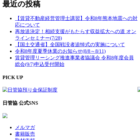
最近の投稿
【賃貸不動産経営管理士講習】令和8年熊本地震への対
応について
再放送決定！相続支援がもたらす収益拡大への道 オン
ラインセミナー(7/28)
【国土交通省】全国戦没者追悼式の実施について
令和8年度夏季休業のお知らせ(8/8～8/11)
賃貸管理リーシング推進事業者協議会 令和8年度会員
総会(9/7)申込受付開始
PICK UP
日管協 公式SNS
メルマガ
書籍販売