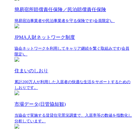
簡易宿所賠償責任保険／民泊賠償責任保険
簡易宿泊事業者や民泊事業者を守る保険です(会員限定)。
JPMA人財ネットワーク制度
協会ネットワークを利用してキャリア継続を繋ぐ取組みです(会員
限定)。
住まいのしおり
累計200万人が利用した入居者の快適な生活をサポートするための
しおりです。
市場データ(日管協短観)
当協会で実施する賃貸住宅景況調査で、入居率等の数値を指数化し
分析しています。