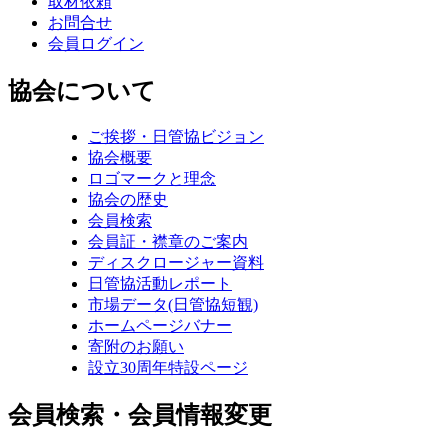
取材依頼
お問合せ
会員ログイン
協会について
ご挨拶・日管協ビジョン
協会概要
ロゴマークと理念
協会の歴史
会員検索
会員証・襟章のご案内
ディスクロージャー資料
日管協活動レポート
市場データ(日管協短観)
ホームページバナー
寄附のお願い
設立30周年特設ページ
会員検索・会員情報変更