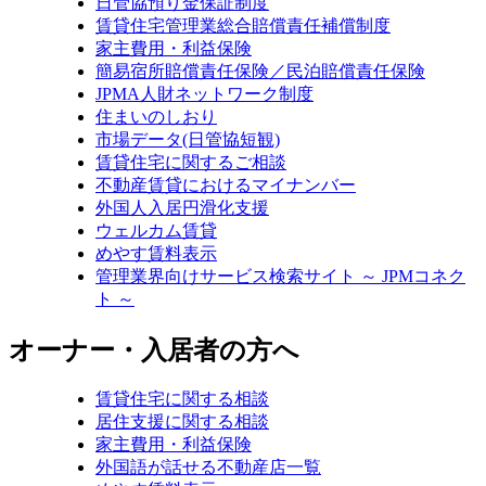
日管協預り金保証制度
賃貸住宅管理業総合賠償責任補償制度
家主費用・利益保険
簡易宿所賠償責任保険／民泊賠償責任保険
JPMA人財ネットワーク制度
住まいのしおり
市場データ(日管協短観)
賃貸住宅に関するご相談
不動産賃貸におけるマイナンバー
外国人入居円滑化支援
ウェルカム賃貸
めやす賃料表示
管理業界向けサービス検索サイト ～ JPMコネク
ト ～
オーナー・入居者の方へ
賃貸住宅に関する相談
居住支援に関する相談
家主費用・利益保険
外国語が話せる不動産店一覧