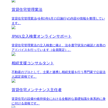
賃貸住宅管理業法
賃貸住宅管理業法(令和3年6月15日施行)の内容や情報を整理してい
ます。
JPMA立入検査オンラインサポート
賃貸住宅管理業法の立入検査に備え、法令遵守状況の確認と改善の
アドバイスを行っています（会員限定）。
相続支援コンサルタント
不動産のプロとして、士業と連携し相続支援を行う専門家で公益法
人認定資格です。
賃貸住宅メンテナンス主任者
賃貸住宅の設備や維持保全における全般的な基礎知識を体系的に身
に付ける資格です。