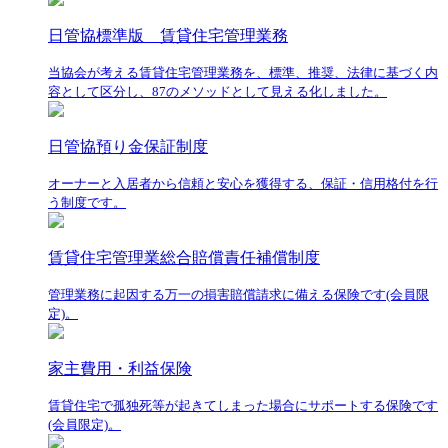
日管協標準版 賃貸住宅管理業務
当協会が考える賃貸住宅管理業務を、標準、推奨、法律に基づく内
容として区分し、87のメソッドとして見える化しました。
日管協預り金保証制度
オーナーと入居者から信頼と安心を獲得する、保証・信用格付を行
う制度です。
賃貸住宅管理業総合賠償責任補償制度
管理業務に起因する万一の損害賠償請求に備える保険です(会員限
定)。
家主費用・利益保険
賃貸住宅で孤独死等が起きてしまった場合にサポートする保険です
(会員限定)。