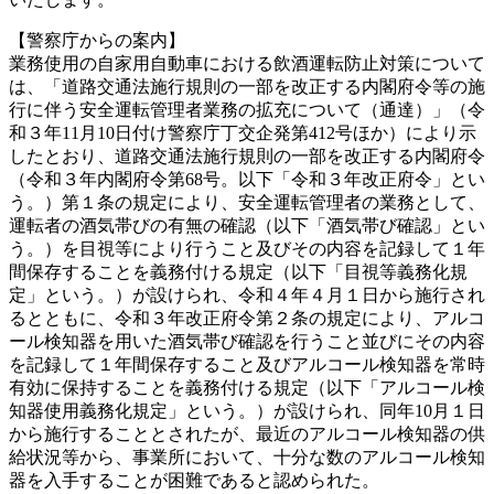
【警察庁からの案内】
業務使用の自家用自動車における飲酒運転防止対策について
は、「道路交通法施行規則の一部を改正する内閣府令等の施
行に伴う安全運転管理者業務の拡充について（通達）」（令
和３年11月10日付け警察庁丁交企発第412号ほか）により示
したとおり、道路交通法施行規則の一部を改正する内閣府令
（令和３年内閣府令第68号。以下「令和３年改正府令」とい
う。）第１条の規定により、安全運転管理者の業務として、
運転者の酒気帯びの有無の確認（以下「酒気帯び確認」とい
う。）を目視等により行うこと及びその内容を記録して１年
間保存することを義務付ける規定（以下「目視等義務化規
定」という。）が設けられ、令和４年４月１日から施行され
るとともに、令和３年改正府令第２条の規定により、アルコ
ール検知器を用いた酒気帯び確認を行うこと並びにその内容
を記録して１年間保存すること及びアルコール検知器を常時
有効に保持することを義務付ける規定（以下「アルコール検
知器使用義務化規定」という。）が設けられ、同年10月１日
から施行することとされたが、最近のアルコール検知器の供
給状況等から、事業所において、十分な数のアルコール検知
器を入手することが困難であると認められた。