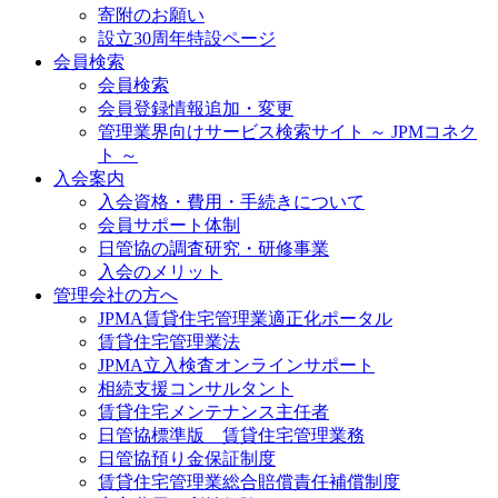
寄附のお願い
設立30周年特設ページ
会員検索
会員検索
会員登録情報追加・変更
管理業界向けサービス検索サイト ～ JPMコネク
ト ～
入会案内
入会資格・費用・手続きについて
会員サポート体制
日管協の調査研究・研修事業
入会のメリット
管理会社の方へ
JPMA賃貸住宅管理業適正化ポータル
賃貸住宅管理業法
JPMA立入検査オンラインサポート
相続支援コンサルタント
賃貸住宅メンテナンス主任者
日管協標準版 賃貸住宅管理業務
日管協預り金保証制度
賃貸住宅管理業総合賠償責任補償制度