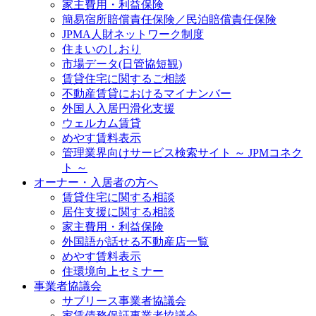
家主費用・利益保険
簡易宿所賠償責任保険／民泊賠償責任保険
JPMA人財ネットワーク制度
住まいのしおり
市場データ(日管協短観)
賃貸住宅に関するご相談
不動産賃貸におけるマイナンバー
外国人入居円滑化支援
ウェルカム賃貸
めやす賃料表示
管理業界向けサービス検索サイト ～ JPMコネク
ト ～
オーナー・入居者の方へ
賃貸住宅に関する相談
居住支援に関する相談
家主費用・利益保険
外国語が話せる不動産店一覧
めやす賃料表示
住環境向上セミナー
事業者協議会
サブリース事業者協議会
家賃債務保証事業者協議会