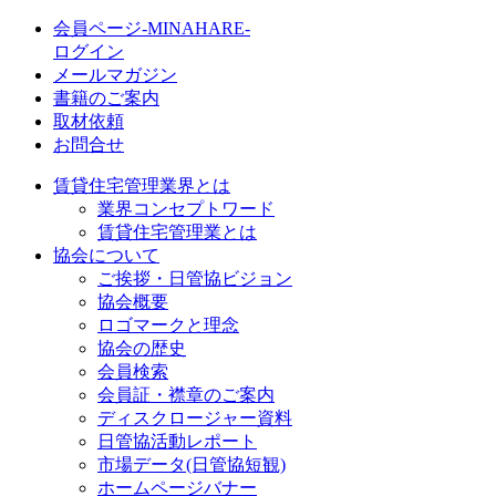
会員ページ-MINAHARE-
ログイン
メールマガジン
書籍のご案内
取材依頼
お問合せ
賃貸住宅管理業界とは
業界コンセプトワード
賃貸住宅管理業とは
協会について
ご挨拶・日管協ビジョン
協会概要
ロゴマークと理念
協会の歴史
会員検索
会員証・襟章のご案内
ディスクロージャー資料
日管協活動レポート
市場データ(日管協短観)
ホームページバナー