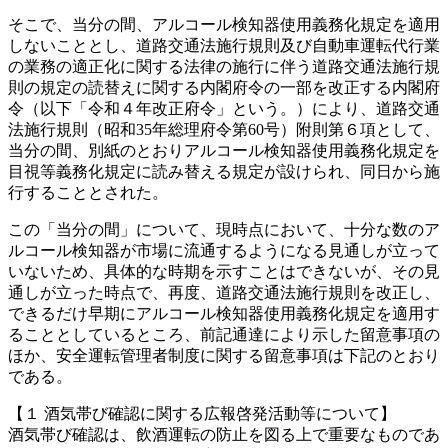
そこで、当分の間、アルコール検知器使用義務化規定を適用
しないこととし、道路交通法施行規則及び自動車運転代行業
の業務の適正化に関する法律の施行に伴う道路交通法施行規
則の規定の読替えに関する内閣府令の一部を改正する内閣府
令（以下「令和４年改正府令」という。）により、道路交通
法施行規則（昭和35年総理府令第60号）附則第６項として、
当分の間、別紙のとおりアルコール検知器使用義務化規定を
目視等義務化規定に読み替える規定が設けられ、同日から施
行することとされた。
この「当分の間」について、現時点において、十分な数のア
ルコール検知器が市場に流通するようになる見通しが立って
いないため、具体的な時期を示すことはできないが、その見
通しが立った時点で、再度、道路交通法施行規則を改正し、
できるだけ早期にアルコール検知器使用義務化規定を適用す
ることとしているところ、前記通達により示した留意事項の
ほか、安全運転管理者制度に関する留意事項は下記のとおり
である。
【１ 酒気帯び確認に関する広報啓発活動等について】
酒気帯び確認は、飲酒運転の防止を図る上で重要なものであ