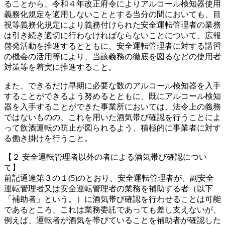
ることから、令和４年改正府令によりアルコール検知器使用
義務化規定を適用しないこととする当分の間においても、目
視等義務化規定により義務付けられた安全運転管理者の業務
は引き続き適切に行わなければならないことについて、広報
啓発活動を推進するとともに、安全運転管理者に対する講習
の機会の活用等により、当該義務の徹底を図るな
どの使用者
対策等を着実に推進すること。
また、できるだけ早期に必要な数のアルコール検知器を入手
することができるよう努めるとともに、既にアルコール検知
器を入手することができた事業所においては、法令上の義務
ではないものの、これを用いた酒気帯び確認を行うことによ
って飲酒運転の防止が図られるよう、積極的に事業者に対す
る働き掛けを行うこと。
【２ 安全運転管理者以外の者による酒気帯び確認につい
て】
前記通達第３の１(5)のとおり、安全運転管理者が、副安全
運転管理者又は安全運転管理者の業務を補助する者（以下
「補助者」という。）に酒気帯び確認を行わせることは可能
であるところ、これは業務委託であっても差し支えないが、
例えば、運転者が酒気を帯びていることを補助者が確認した