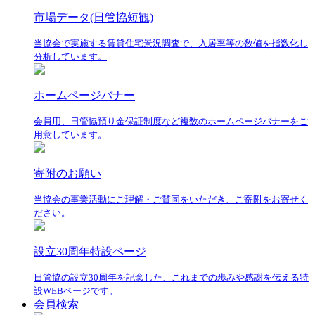
市場データ(日管協短観)
当協会で実施する賃貸住宅景況調査で、入居率等の数値を指数化し
分析しています。
ホームページバナー
会員用、日管協預り金保証制度など複数のホームページバナーをご
用意しています。
寄附のお願い
当協会の事業活動にご理解・ご賛同をいただき、ご寄附をお寄せく
ださい。
設立30周年特設ページ
日管協の設立30周年を記念した、これまでの歩みや感謝を伝える特
設WEBページです。
会員検索