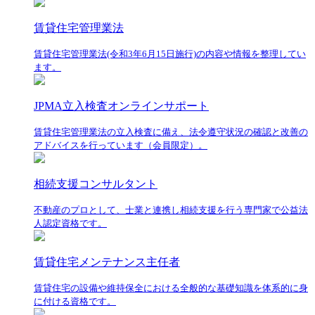
賃貸住宅管理業法
賃貸住宅管理業法(令和3年6月15日施行)の内容や情報を整理してい
ます。
JPMA立入検査オンラインサポート
賃貸住宅管理業法の立入検査に備え、法令遵守状況の確認と改善の
アドバイスを行っています（会員限定）。
相続支援コンサルタント
不動産のプロとして、士業と連携し相続支援を行う専門家で公益法
人認定資格です。
賃貸住宅メンテナンス主任者
賃貸住宅の設備や維持保全における全般的な基礎知識を体系的に身
に付ける資格です。