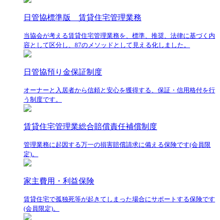
日管協標準版 賃貸住宅管理業務
当協会が考える賃貸住宅管理業務を、標準、推奨、法律に基づく内
容として区分し、87のメソッドとして見える化しました。
日管協預り金保証制度
オーナーと入居者から信頼と安心を獲得する、保証・信用格付を行
う制度です。
賃貸住宅管理業総合賠償責任補償制度
管理業務に起因する万一の損害賠償請求に備える保険です(会員限
定)。
家主費用・利益保険
賃貸住宅で孤独死等が起きてしまった場合にサポートする保険です
(会員限定)。