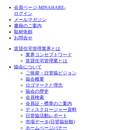
会員ページ-MINAHARE-
ログイン
メールマガジン
書籍のご案内
取材依頼
お問合せ
賃貸住宅管理業界とは
業界コンセプトワード
賃貸住宅管理業とは
協会について
ご挨拶・日管協ビジョン
協会概要
ロゴマークと理念
協会の歴史
会員検索
会員証・襟章のご案内
ディスクロージャー資料
日管協活動レポート
市場データ(日管協短観)
ホームページバナー