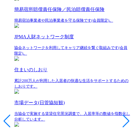
簡易宿所賠償責任保険／民泊賠償責任保険
簡易宿泊事業者や民泊事業者を守る保険です(会員限定)。
JPMA人財ネットワーク制度
協会ネットワークを利用してキャリア継続を繋ぐ取組みです(会員
限定)。
住まいのしおり
累計200万人が利用した入居者の快適な生活をサポートするための
しおりです。
市場データ(日管協短観)
当協会で実施する賃貸住宅景況調査で、入居率等の数値を指数化し
分析しています。