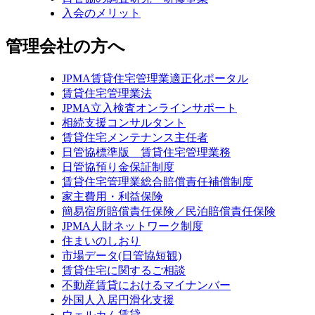
入会のメリット
管理会社の方へ
JPMA賃貸住宅管理業適正化ポータル
賃貸住宅管理業法
JPMA立入検査オンラインサポート
相続支援コンサルタント
賃貸住宅メンテナンス主任者
日管協標準版 賃貸住宅管理業務
日管協預り金保証制度
賃貸住宅管理業総合賠償責任補償制度
家主費用・利益保険
簡易宿所賠償責任保険／民泊賠償責任保険
JPMA人財ネットワーク制度
住まいのしおり
市場データ(日管協短観)
賃貸住宅に関するご相談
不動産賃貸におけるマイナンバー
外国人入居円滑化支援
ウェルカム賃貸