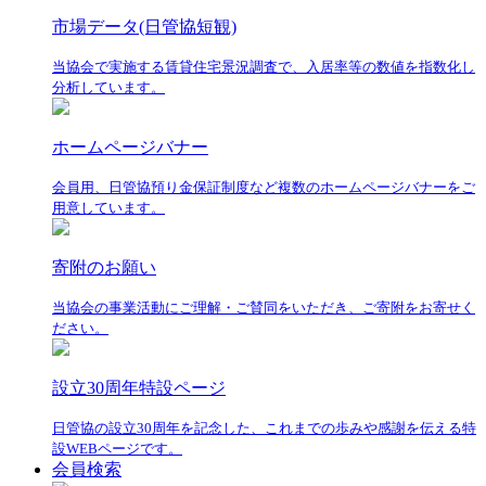
市場データ(日管協短観)
当協会で実施する賃貸住宅景況調査で、入居率等の数値を指数化し
分析しています。
ホームページバナー
会員用、日管協預り金保証制度など複数のホームページバナーをご
用意しています。
寄附のお願い
当協会の事業活動にご理解・ご賛同をいただき、ご寄附をお寄せく
ださい。
設立30周年特設ページ
日管協の設立30周年を記念した、これまでの歩みや感謝を伝える特
設WEBページです。
会員検索