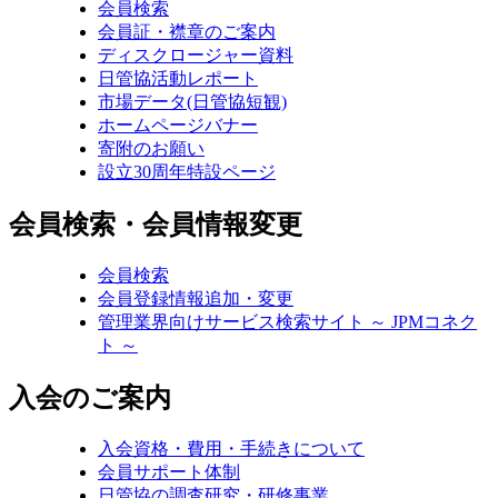
会員検索
会員証・襟章のご案内
ディスクロージャー資料
日管協活動レポート
市場データ(日管協短観)
ホームページバナー
寄附のお願い
設立30周年特設ページ
会員検索・会員情報変更
会員検索
会員登録情報追加・変更
管理業界向けサービス検索サイト ～ JPMコネク
ト ～
入会のご案内
入会資格・費用・手続きについて
会員サポート体制
日管協の調査研究・研修事業