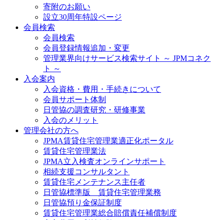
寄附のお願い
設立30周年特設ページ
会員検索
会員検索
会員登録情報追加・変更
管理業界向けサービス検索サイト ～ JPMコネク
ト ～
入会案内
入会資格・費用・手続きについて
会員サポート体制
日管協の調査研究・研修事業
入会のメリット
管理会社の方へ
JPMA賃貸住宅管理業適正化ポータル
賃貸住宅管理業法
JPMA立入検査オンラインサポート
相続支援コンサルタント
賃貸住宅メンテナンス主任者
日管協標準版 賃貸住宅管理業務
日管協預り金保証制度
賃貸住宅管理業総合賠償責任補償制度