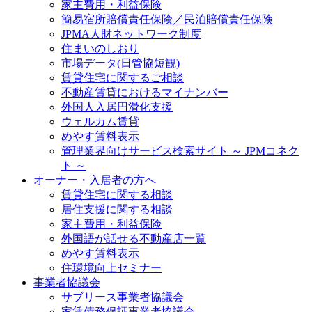
家主費用・利益保険
簡易宿所賠償責任保険／民泊賠償責任保険
JPMA人財ネットワーク制度
住まいのしおり
市場データ(日管協短観)
賃貸住宅に関するご相談
不動産賃貸におけるマイナンバー
外国人入居円滑化支援
ウェルカム賃貸
めやす賃料表示
管理業界向けサービス検索サイト ～ JPMコネク
ト ～
オーナー・入居者の方へ
賃貸住宅に関する相談
居住支援に関する相談
家主費用・利益保険
外国語が話せる不動産店一覧
めやす賃料表示
住環境向上セミナー
事業者協議会
サブリース事業者協議会
家賃債務保証事業者協議会