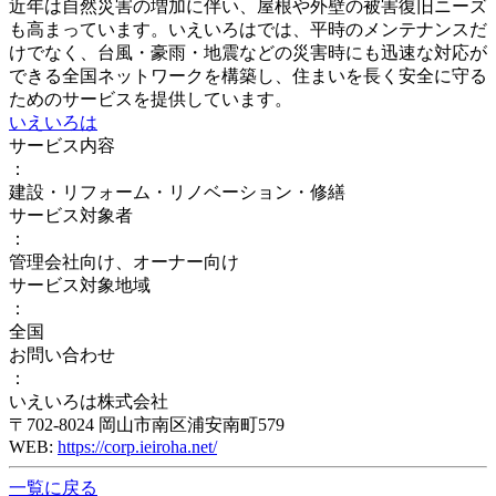
近年は自然災害の増加に伴い、屋根や外壁の被害復旧ニーズ
も高まっています。いえいろはでは、平時のメンテナンスだ
けでなく、台風・豪雨・地震などの災害時にも迅速な対応が
できる全国ネットワークを構築し、住まいを長く安全に守る
ためのサービスを提供しています。
いえいろは
サービス内容
：
建設・リフォーム・リノベーション・修繕
サービス対象者
：
管理会社向け、オーナー向け
サービス対象地域
：
全国
お問い合わせ
：
いえいろは株式会社
〒702-8024 岡山市南区浦安南町579
WEB:
https://corp.ieiroha.net/
一覧に戻る