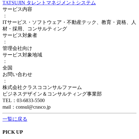
TATSUJIN タレントマネジメントシステム
サービス内容
：
ITサービス・ソフトウェア・不動産テック、教育・資格、人
材・採用、コンサルティング
サービス対象者
：
管理会社向け
サービス対象地域
：
全国
お問い合わせ
：
株式会社クラスココンサルファーム
ビジネスデザイン＆コンサルティング事業部
TEL：03-6833-5500
mail：consul@crasco.jp
一覧に戻る
PICK UP