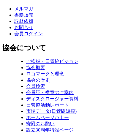
メルマガ
書籍販売
取材依頼
お問合せ
会員ログイン
協会について
ご挨拶・日管協ビジョン
協会概要
ロゴマークと理念
協会の歴史
会員検索
会員証・襟章のご案内
ディスクロージャー資料
日管協活動レポート
市場データ(日管協短観)
ホームページバナー
寄附のお願い
設立30周年特設ページ