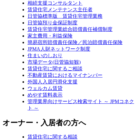
相続支援コンサルタント
賃貸住宅メンテナンス主任者
日管協標準版 賃貸住宅管理業務
日管協預り金保証制度
賃貸住宅管理業総合賠償責任補償制度
家主費用・利益保険
簡易宿所賠償責任保険／民泊賠償責任保険
JPMA人財ネットワーク制度
住まいのしおり
市場データ(日管協短観)
賃貸住宅に関するご相談
不動産賃貸におけるマイナンバー
外国人入居円滑化支援
ウェルカム賃貸
めやす賃料表示
管理業界向けサービス検索サイト ～ JPMコネク
ト ～
オーナー・入居者の方へ
賃貸住宅に関する相談