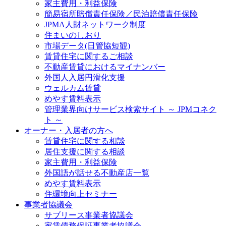
家主費用・利益保険
簡易宿所賠償責任保険／民泊賠償責任保険
JPMA人財ネットワーク制度
住まいのしおり
市場データ(日管協短観)
賃貸住宅に関するご相談
不動産賃貸におけるマイナンバー
外国人入居円滑化支援
ウェルカム賃貸
めやす賃料表示
管理業界向けサービス検索サイト ～ JPMコネク
ト ～
オーナー・入居者の方へ
賃貸住宅に関する相談
居住支援に関する相談
家主費用・利益保険
外国語が話せる不動産店一覧
めやす賃料表示
住環境向上セミナー
事業者協議会
サブリース事業者協議会
家賃債務保証事業者協議会