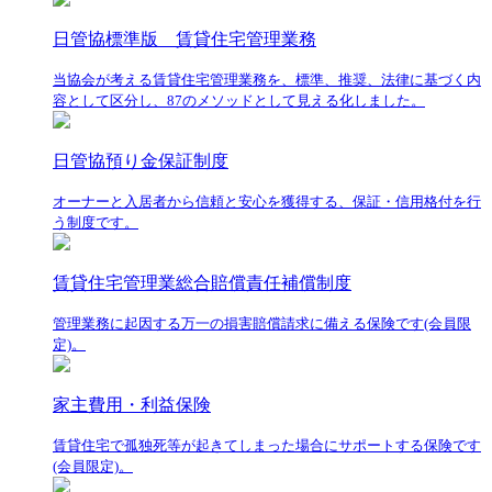
日管協標準版 賃貸住宅管理業務
当協会が考える賃貸住宅管理業務を、標準、推奨、法律に基づく内
容として区分し、87のメソッドとして見える化しました。
日管協預り金保証制度
オーナーと入居者から信頼と安心を獲得する、保証・信用格付を行
う制度です。
賃貸住宅管理業総合賠償責任補償制度
管理業務に起因する万一の損害賠償請求に備える保険です(会員限
定)。
家主費用・利益保険
賃貸住宅で孤独死等が起きてしまった場合にサポートする保険です
(会員限定)。