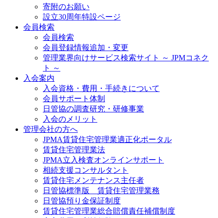
寄附のお願い
設立30周年特設ページ
会員検索
会員検索
会員登録情報追加・変更
管理業界向けサービス検索サイト ～ JPMコネク
ト ～
入会案内
入会資格・費用・手続きについて
会員サポート体制
日管協の調査研究・研修事業
入会のメリット
管理会社の方へ
JPMA賃貸住宅管理業適正化ポータル
賃貸住宅管理業法
JPMA立入検査オンラインサポート
相続支援コンサルタント
賃貸住宅メンテナンス主任者
日管協標準版 賃貸住宅管理業務
日管協預り金保証制度
賃貸住宅管理業総合賠償責任補償制度