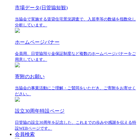
市場データ(日管協短観)
当協会で実施する賃貸住宅景況調査で、入居率等の数値を指数化し
分析しています。
ホームページバナー
会員用、日管協預り金保証制度など複数のホームページバナーをご
用意しています。
寄附のお願い
当協会の事業活動にご理解・ご賛同をいただき、ご寄附をお寄せく
ださい。
設立30周年特設ページ
日管協の設立30周年を記念した、これまでの歩みや感謝を伝える特
設WEBページです。
会員検索