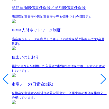
簡易宿所賠償責任保険／民泊賠償責任保険
簡易宿泊事業者や民泊事業者を守る保険です(会員限定)。
JPMA人財ネットワーク制度
協会ネットワークを利用してキャリア継続を繋ぐ取組みです(会員
限定)。
住まいのしおり
累計200万人が利用した入居者の快適な生活をサポートするための
しおりです。
市場データ(日管協短観)
当協会で実施する賃貸住宅景況調査で、入居率等の数値を指数化し
分析しています。