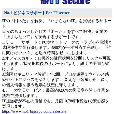
No.1 ビジネスサポートFor IT secuer
ITの『困った』を解決。『止まらないIT』を実現するサポー
ト
日々のちょっとしたITの『困った』をすべて解決。企業の
『止まらないIT』を実現するサポートです。
1.リモートサポート：PCやネットワークのトラブルを電話と
遠隔操作で即解決します 。約8割が一次対応で完結し、「誰
に聞けばいい？」と迷う時間をゼロにします 。
2.オフィスカルテ：IT機器の健康状態を診断しリスクを可視
化します 。状況把握後のサポートにより、説明の手間も省
けます 。
3.遠隔セキュリティ診断：年2回、プロが遠隔でウイルス感
染や不正アクセスを診断します 。見えない脅威から、多く
の個人情報を扱う現場を鉄壁に守ります 。
4.データ復旧サービス：最高値92.6%の復旧率を誇る作業を
無料で提供します 。
IT担当者が不在の店舗でも、月額10,780円(税込)で安心感を
実現します。
https://www.no1-bijisapo.com/realestate