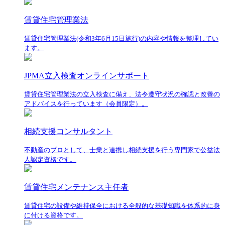
賃貸住宅管理業法
賃貸住宅管理業法(令和3年6月15日施行)の内容や情報を整理してい
ます。
JPMA立入検査オンラインサポート
賃貸住宅管理業法の立入検査に備え、法令遵守状況の確認と改善の
アドバイスを行っています（会員限定）。
相続支援コンサルタント
不動産のプロとして、士業と連携し相続支援を行う専門家で公益法
人認定資格です。
賃貸住宅メンテナンス主任者
賃貸住宅の設備や維持保全における全般的な基礎知識を体系的に身
に付ける資格です。