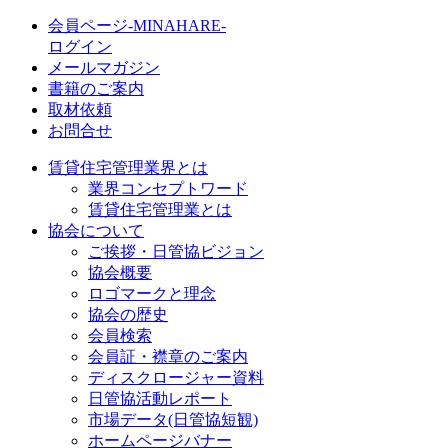
会員ページ-MINAHARE-
ログイン
メールマガジン
書籍のご案内
取材依頼
お問合せ
賃貸住宅管理業界とは
業界コンセプトワード
賃貸住宅管理業とは
協会について
ご挨拶・日管協ビジョン
協会概要
ロゴマークと理念
協会の歴史
会員検索
会員証・襟章のご案内
ディスクロージャー資料
日管協活動レポート
市場データ(日管協短観)
ホームページバナー