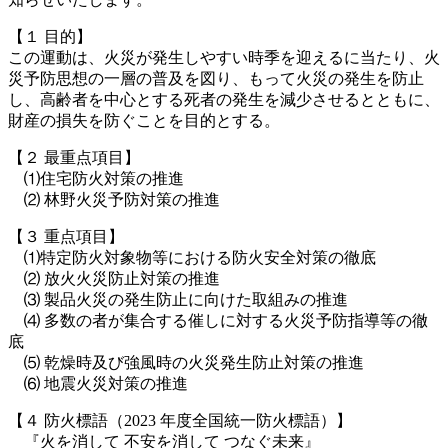
【１ 目的】
この運動は、火災が発生しやすい時季を迎えるに当たり、火
災予防思想の一層の普及を図り、もって火災の発生を防止
し、高齢者を中心とする死者の発生を減少させるとともに、
財産の損失を防ぐことを目的とする。
【２ 最重点項目】
⑴住宅防火対策の推進
⑵ 林野火災予防対策の推進
【３ 重点項目】
⑴特定防火対象物等における防火安全対策の徹底
⑵ 放火火災防止対策の推進
⑶ 製品火災の発生防止に向けた取組みの推進
⑷ 多数の者が集合する催しに対する火災予防指導等の徹
底
⑸ 乾燥時及び強風時の火災発生防止対策の推進
⑹ 地震火災対策の推進
【４ 防火標語（2023 年度全国統一防火標語）】
『火を消して 不安を消して つなぐ未来』