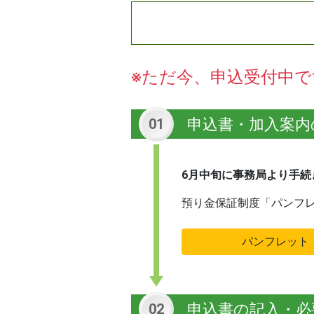
※ただ今、申込受付中で
申込書・加入案内
01
6月中旬に事務局より手続
預り金保証制度「パンフ
パンフレット
申込書の記入・必
02