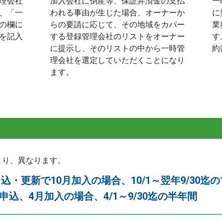
理会社
加入会社に倒産等、保証弁済金の支払
一
、「一
われる事由が生じた場合、オーナーか
に
の欄に
らの要請に応じて、その地域をカバー
業
を記入
する登録管理会社のリストをオーナー
す
に提示し、そのリストの中から一時管
約
理会社を選定していただくことになり
ます。
より、異なります。
申込・更新で10月加入の場合、10/1～翌年9/30迄の
月申込、4月加入の場合、4/1～9/30迄の半年間