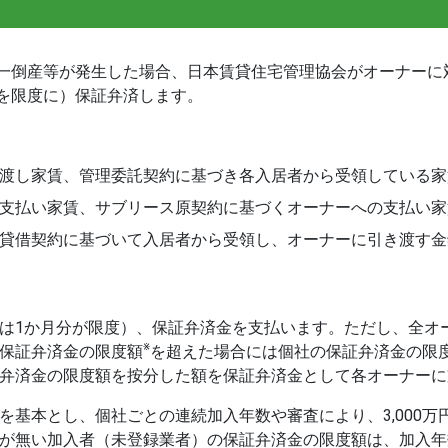
一倒産等が発生した場合、日本賃貸住宅管理協会がオーナーに
を限度に）保証弁済します。
渡し家賃、管理委託契約に基づき各入居者から受領している家
支払い家賃、サブリース原契約に基づくオーナーへの支払い家
貸借契約に基づいて入居者から受領し、オーナーに引き渡す金
は1か月分が限度）、保証弁済金を支払います。ただし、全オ
※
保証弁済金の限度額
を超えた場合には個社の保証弁済金の限
弁済金の限度額を按分した額を保証弁済金として各オーナーに
円を基本とし、個社ごとの連続加入年数や審査により、3,000万円
が無い加入者（未登録業者）の保証弁済金の限度額は、加入年数