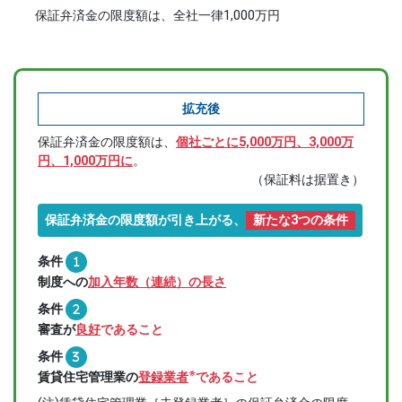
保証弁済金の限度額は、全社一律1,000万円
拡充後
保証弁済金の限度額は、
個社ごとに5,000万円、3,000万
円、1,000万円に
。
（保証料は据置き）
保証弁済金の限度額が引き上がる、
新たな3つの条件
条件
1
制度への
加入年数（連続）の長さ
条件
2
審査が
良好
であること
条件
3
※
賃貸住宅管理業の
登録業者
であること