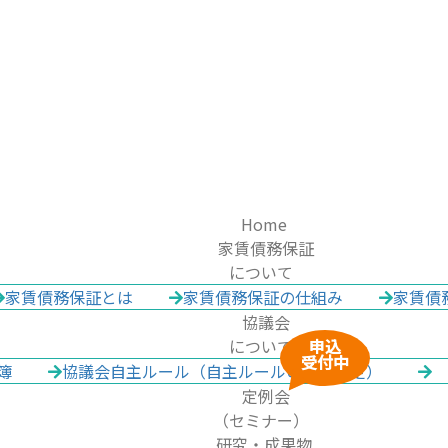
Home
家賃債務保証
について
家賃債務保証とは
家賃債務保証の仕組み
家賃債
協議会
について
申込
受付中
簿
協議会自主ルール（自主ルールの運用規定）
定例会
（セミナー）
研究・成果物