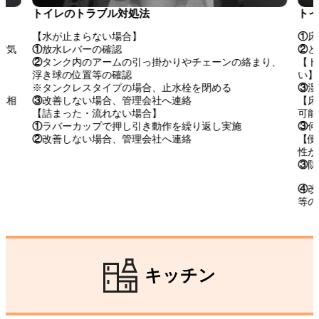
トイレのトラブル対処法
トイ
【水が止まらない場合】
①
床
空気
①
放水レバーの確認
②
ど
②
タンク内のアームの引っ掛かりやチェーンの絡まり、
【ト
浮き球の位置等の確認
い】
※タンクレスタイプの場合、止水栓を閉める
③
湿
へ相
③
改善しない場合、管理会社へ連絡
【床
【詰まった・流れない場合】
可能
①
ラバーカップで押し引き動作を繰り返し実施
③
何
②
改善しない場合、管理会社へ連絡
【便
性が
③
防
④
改
等の
キッチン