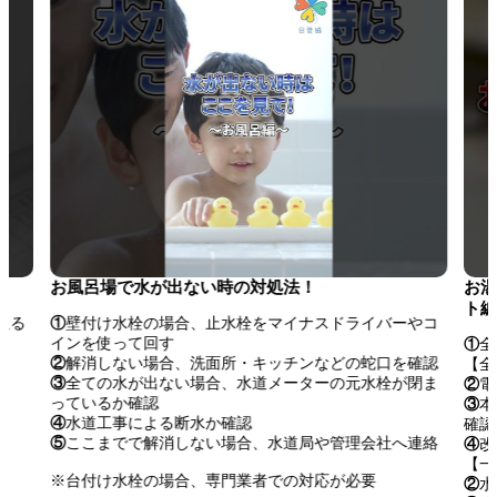
お風呂場で水が出ない時の対処法！
お湯
ト編
取る
①
壁付け水栓の場合、止水栓をマイナスドライバーやコ
インを使って回す
①
全
②
解消しない場合、洗面所・キッチンなどの蛇口を確認
【全
③
全ての水が出ない場合、水道メーターの元水栓が閉ま
②
電
っているか確認
③
本
④
水道工事による断水か確認
確認
⑤
ここまでで解消しない場合、水道局や管理会社へ連絡
④
改
【一
※台付け水栓の場合、専門業者での対応が必要
②
水