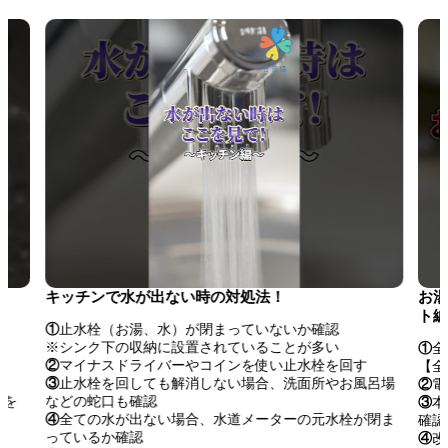
キッチンで水が出ない時の対処法！
お湯
ト編
①
止水栓（お湯、水）が閉まっていないか確認
※シンク下の収納に設置されていることが多い
①
全
②
マイナスドライバーやコインを使い止水栓を回す
【全
③
止水栓を回しても解消しない場合、洗面所やお風呂場
②
電
袋を
などの蛇口も確認
③
本
④
全ての水が出ない場合、水道メーターの元水栓が閉ま
確認
っているか確認
④
改