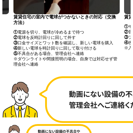
賃貸住宅の室内で電球がつかないときの対応（交換
賃貸
方法）
①
モ
②
音
①
電源を切り、電球が冷めるまで待つ
③
ブ
②
電球を反時計回りに回して外す
④
改
③
口金サイズとワット数を確認し、新しい電球を購入
※入
④
新しい電球を時計回りに回して取り付ける
⑤
不具合がある場合、管理会社へ連絡
※ダウンライトや間接照明の場合、自身では対応せず管
理会社へ連絡