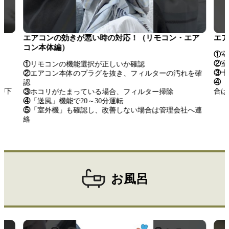
エアコンの効きが悪い時の対応！（リモコン・エア
エア
コン本体編）
①
室
②
室
①
リモコンの機能選択が正しいか確認
③
十
②
エアコン本体のプラグを抜き、フィルターの汚れを確
④
「
認
押下
合は
③
ホコリがたまっている場合、フィルター掃除
④
「送風」機能で20～30分運転
⑤
「室外機」も確認し、改善しない場合は管理会社へ連
絡
お風呂