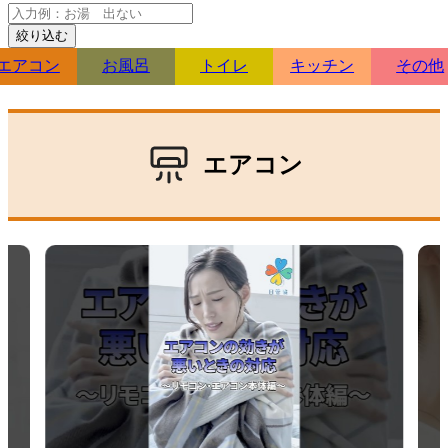
絞り込む
エアコン
お風呂
トイレ
キッチン
その他
エアコン