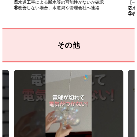
⑤
水道工事による断水等の可能性がないか確認
【一
⑥
改善しない場合、水道局や管理会社へ連絡
②
水
③
改
その他