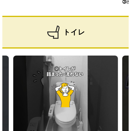
③
改
トイレ