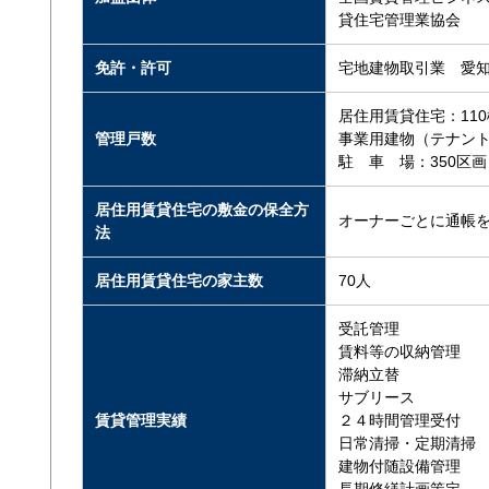
貸住宅管理業協会
免許・許可
宅地建物取引業 愛知
居住用賃貸住宅：110
管理戸数
事業用建物（テナント
駐 車 場：350区画
居住用賃貸住宅の敷金の保全方
オーナーごとに通帳
法
居住用賃貸住宅の家主数
70人
受託管理
賃料等の収納管理
滞納立替
サブリース
賃貸管理実績
２４時間管理受付
日常清掃・定期清掃
建物付随設備管理