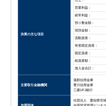
売上：
営業利益：
経常利益：
預り敷金額：
現預金額：
決算の主な項目
流動資産：
有形固定資産：
固定資産：
総資産額：
借入金合計：
蒲郡信用金庫
主要取引金融機関
豊川信用金庫
三菱UFJ銀行
社団法人 愛知県宅
加盟団体
全国賃貸管理ビジネ