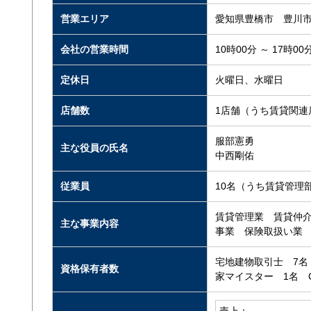
営業エリア
愛知県豊橋市 豊川
会社の営業時間
10時00分 ～ 17時00
定休日
火曜日、水曜日
店舗数
1店舗（うち賃貸関連
服部憲勇
主な役員の氏名
中西剛佑
従業員
10名（うち賃貸管理
賃貸管理業 賃貸仲
主な事業内容
事業 保険取扱い業
宅地建物取引士 7名
資格保有者数
家マイスター 1名 