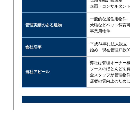
長期修繕計画策定
企画・コンサルタン
一般的な居住用物件
管理実績のある建物
犬猫などペット飼育
事業用物件
平成24年に法人設立
会社沿革
始め 現在管理戸数9
弊社は管理オーナー
ソースのほとんどを費
当社アピール
全スタッフが管理物
居者の質向上のため