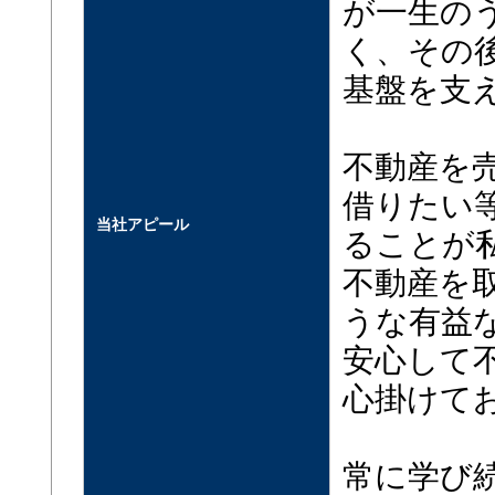
が一生の
く、その
基盤を支
不動産を
借りたい
当社アピール
ることが
不動産を
うな有益
安心して
心掛けて
常に学び