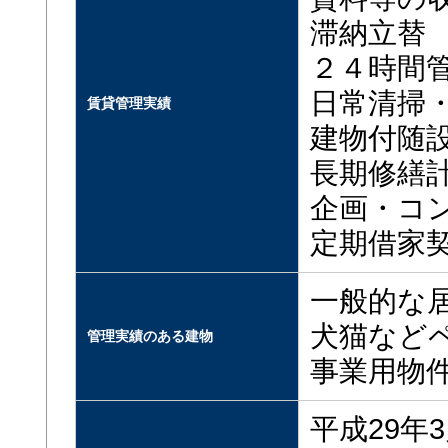
滞納立替
２４時間
日常清掃
賃貸管理実績
建物付随
長期修繕
企画・コ
定期借家
一般的な
犬猫など
管理実績のある建物
事業用物
平成29年