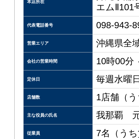
本店所在
エムⅡ101
098-943-8
代表電話番号
沖縄県全
営業エリア
10時00分 
会社の営業時間
毎週水曜
定休日
1店舗（
店舗数
我那覇 
主な役員の氏名
7名（う
従業員