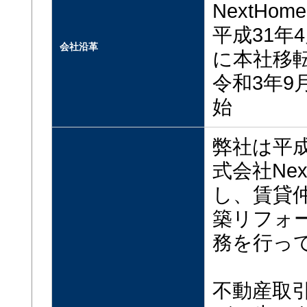
NextHo
平成31年
会社沿革
に本社移
令和3年
始
弊社は平成
式会社Ne
し、賃貸
築リフォ
務を行っ
不動産取