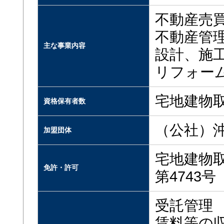
不動産売
不動産管
主な事業内容
設計、施
リフォー
宅地建物取
資格保有者数
（公社）
加盟団体
宅地建物
免許・許可
第4743号
受託管理
賃料等の