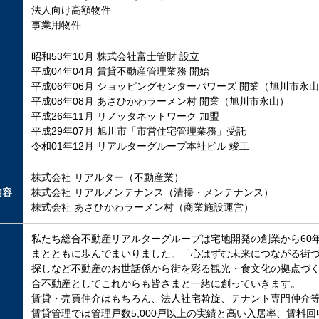
法人向け高額物件
事業用物件
昭和53年10月 株式会社富士管財 設立
平成04年04月 賃貸不動産管理業務 開始
平成06年06月 ショッピングセンターパワーズ 開業（旭川市永
平成08年08月 あさひかわラーメン村 開業（旭川市永山）
平成26年11月 リノッタネットワーク 加盟
平成29年07月 旭川市「市営住宅管理業務」受託
令和01年12月 リアルターグループ本社ビル 竣工
株式会社 リアルター（不動産業）
内容
株式会社 リアルメンテナンス（清掃・メンテナンス）
株式会社 あさひかわラーメン村（商業施設運営）
私たち総合不動産リアルターグループは宅地開発の創業から60
まとともに歩んでまいりました。「心はずむ未来につながる街
探しなど不動産のお世話係から街を彩る観光・食文化の拠点づ
合不動産としてこれからも皆さまと一緒に創っていきます。
賃貸・売買仲介はもちろん、法人社宅斡旋、テナント専門仲介
賃貸管理では管理戸数5,000戸以上の実績と高い入居率、賃料