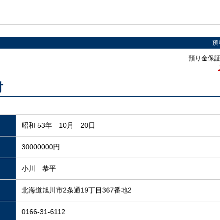
預
預り金保証制
財
昭和 53年 10月 20日
30000000円
小川 恭平
北海道旭川市2条通19丁目367番地2
0166-31-6112