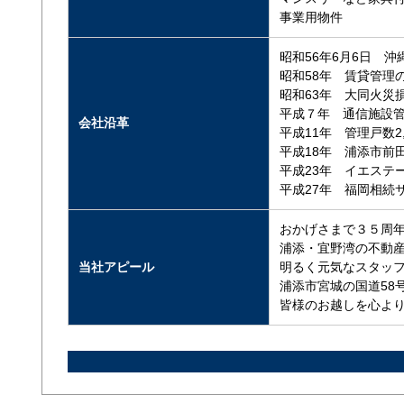
事業用物件
昭和56年6月6日 
昭和58年 賃貸管理
昭和63年 大同火災
平成７年 通信施設
会社沿革
平成11年 管理戸数2,
平成18年 浦添市前
平成23年 イエステ
平成27年 福岡相続
おかげさまで３５周
浦添・宜野湾の不動
当社アピール
明るく元気なスタッ
浦添市宮城の国道58
皆様のお越しを心よ