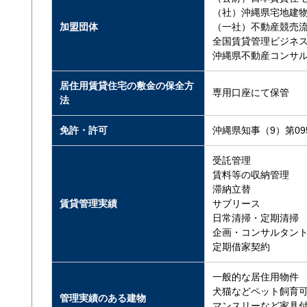
（社）沖縄県宅地建
加盟団体
（一社）不動産競売
全国賃貸管理ビジネ
沖縄県不動産コンサ
居住用賃貸住宅の敷金の保全方
専用口座にて保管
法
免許・許可
沖縄県知事（9）第09
受託管理
賃料等の収納管理
滞納立替
賃貸管理実績
サブリース
日常清掃・定期清掃
企画・コンサルタン
定期借家契約
一般的な居住用物件
犬猫などペット飼育
管理実績のある建物
マンスリーなど家具