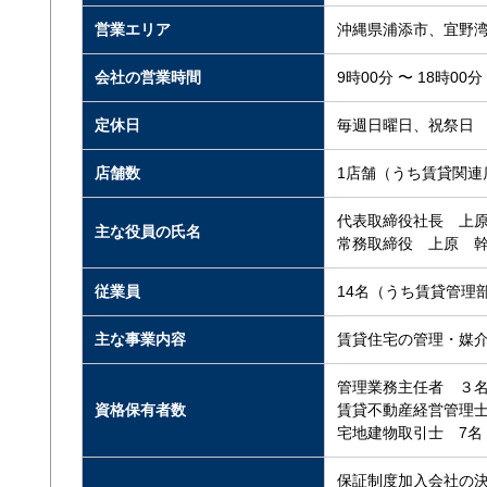
営業エリア
沖縄県浦添市、宜野
会社の営業時間
9時00分 〜 18時00分
定休日
毎週日曜日、祝祭日
店舗数
1店舗（うち賃貸関連
代表取締役社長 上
主な役員の氏名
常務取締役 上原 
従業員
14名（うち賃貸管理
主な事業内容
賃貸住宅の管理・媒
管理業務主任者 ３
資格保有者数
賃貸不動産経営管理士
宅地建物取引士 7名
保証制度加入会社の