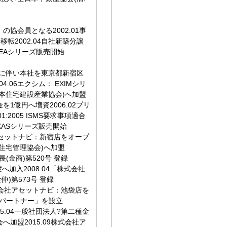
の協会員となる2002.01事
転2002.04自社新築分譲
EEAシリーズ販売開始
業拡大に伴い本社を東京都新宿区
4.06エクシム： EXIMシリ
)日本住宅建設産業協会)へ加盟
06資本金を1億円へ増資2006.02プリ
001:2005 ISMS要求事項適合
AXASシリーズ販売開始
社アセットナビ：新宿店をオープ
貸住宅管理協会)へ加盟
(金商)第520号 登録
へ加入2008.04「株式会社
)第573号 登録
株式会社アセットナビ：池袋店を
・パートナー」を設立
MS)2015.04一般社団法人?第二種金
へ加盟2015.09株式会社ア