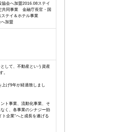
協会へ加盟2016.08ステイ
産特定共同事業 金融庁長官・国
11ステイ＆ホテル事業
協会へ加盟
ーとして、不動産という資産
す。
を上げ9年が経過致しまし
メント事業、流動化事業、そ
はなく、各事業のシナジー効
イト企業”へと成長を遂げる