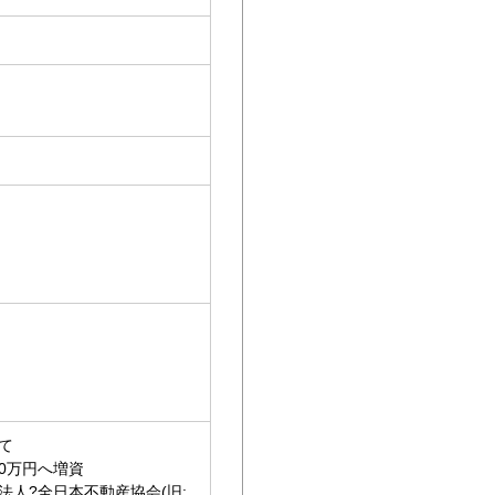
て
00万円へ増資
法人?全日本不動産協会(旧: