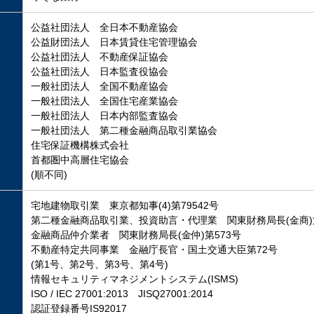
公益社団法人 全日本不動産協会
公益財団法人 日本賃貸住宅管理協会
公益社団法人 不動産保証協会
公益社団法人 日本監査役協会
一般社団法人 全国不動産協会
一般社団法人 全国住宅産業協会
一般社団法人 日本内部監査協会
一般社団法人 第二種金融商品取引業協会
住宅保証機構株式会社
首都圏中高層住宅協会
(順不同)
宅地建物取引業 東京都知事(4)第79542号
第二種金融商品取引業、投資助言・代理業 関東財務局長(金商)第
金融商品仲介業者 関東財務局長(金仲)第573号
不動産特定共同事業 金融庁長官・国土交通大臣第72号
(第1号、第2号、第3号、第4号)
情報セキュリティマネジメントシステム(ISMS)
ISO / IEC 27001:2013 JISQ27001:2014
認証登録番号IS92017