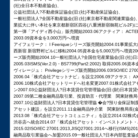
(社)全日本不動産協会)、
公益社団法人?不動産保証協会(旧:(社)不動産保証協会)、
一般社団法人?全国不動産協会(旧:(社)東京都不動産関連業協会)、
業拡大に伴い本社を東京都新宿区四谷(八重洲新宿御苑ビル2F)に移
第一弾「アイディ西小山」販売開始2003.06アクティア： ACT
2003.09資本金を3,000万円へ増資
アイフェリーク： I Feeriqueシリーズ販売開始2004.01事
西新宿 新宿野村ビルに移転2004.05資本金を5,000万円へ増資200
ーズ販売開始2004.10一般社団法人?全国住宅産業協会(旧:(社
2005.03ISMS(Ver.2.0)・BS7799(Part2:2002) 取得2005.
ヴィレージュ： Privilegeシリーズ販売開始2006.03ISO/IEC 27
2006.04「株式会社アセットナビ」を設立2006.09アクサス： 
2006.10株式会社アセットリードへ社名変更2007.01株式会
ン2007.03公益財団法人?日本賃貸住宅管理協会(旧:(財)日本賃
2007.09第二種金融商品取引業、投資助言・代理業 関東財務局長
2007.10公益財団法人?日本賃貸住宅管理協 �会?預り金保証制度
アセット建設」を設立2011.11金融商品仲介業 関東財務局長(金仲
2013.08「株式会社アセットコミュニティ」を設立2014.02
渋谷店へ統合2014.07「株式会社アセット・インベストメント
2015.02ISO/IEC 27001:2013,JISQ27001:2014へ移行(IS
融商品取引業協会へ加盟2015.09一般社団法人?日本内部監査協会