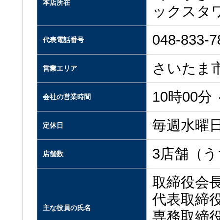
本店所在
ックスタワ
048-833-7
代表電話番号
さいたま
営業エリア
10時00分 
会社の営業時間
毎週水曜
定休日
3店舗（
店舗数
取締役会
代表取締
主な役員の氏名
専務取締