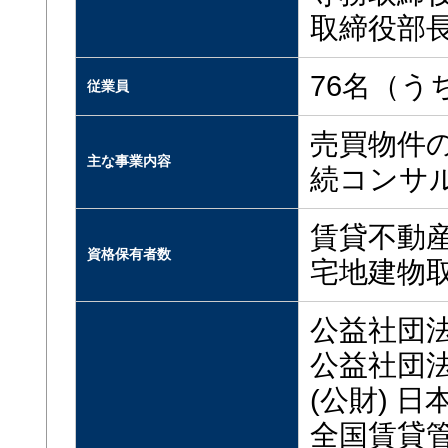
取締役部
76名（う
従業員
売買物件
主な事業内容
続コンサ
賃貸不動産
資格保有者数
宅地建物取
公益社団
公益社団
(公財) 
全国賃貸