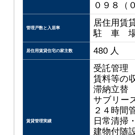
０９８（
居住用賃貸住
管理戸数と入居率
駐 車 場
480 人
居住用賃貸住宅の家主数
受託管理
賃料等の
滞納立替
サブリー
２４時間
日常清掃
賃貸管理実績
建物付随