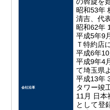
の斡旋を
昭和53年
清吉、代
昭和62年
平成5年9
Ｔ特約店
平成6年1
平成9年4
て埼玉県
平成13年
タワー竣
会社沿革
11月 日
として登