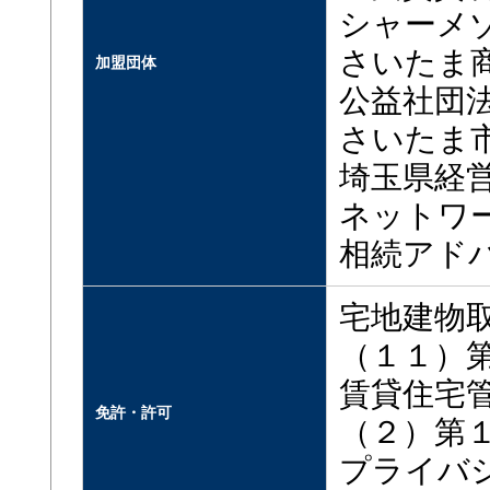
シャーメ
さいたま
加盟団体
公益社団法
さいたま
埼玉県経
ネットワ
相続アド
宅地建物
（１１）
賃貸住宅
免許・許可
（２）第
プライバ