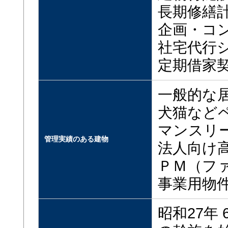
長期修繕
企画・コ
社宅代行
定期借家
一般的な
犬猫など
マンスリ
管理実績のある建物
法人向け
ＰＭ（フ
事業用物
昭和27年