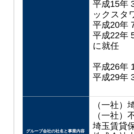
平成15年
ックスタ
平成20年
平成22年
に就任
5月 
平成26年
平成29年 
5月 
（一社）
（一社）
埼玉賃貸
グループ会社の社名と事業内容