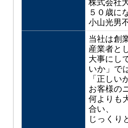
株式会社
５０歳に
小山光男
当社は創
産業者と
大事にし
いか」で
「正しい
お客様の
何よりも
合い、
じっくり