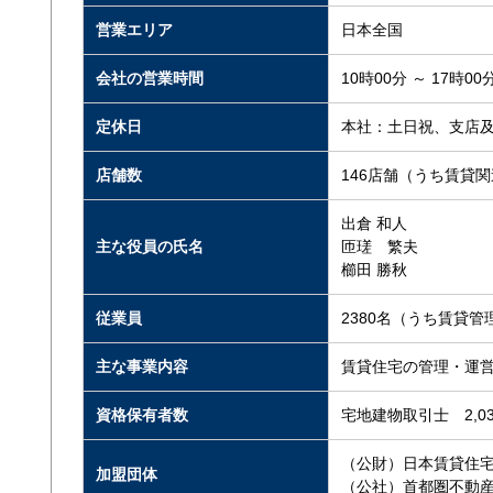
営業エリア
日本全国
会社の営業時間
10時00分 ～ 17時00
定休日
本社：土日祝、支店
店舗数
146店舗（うち賃貸関
出倉 和人
主な役員の氏名
匝瑳 繁夫
櫛田 勝秋
従業員
2380名（うち賃貸管
主な事業内容
賃貸住宅の管理・運
資格保有者数
宅地建物取引士 2,0
（公財）日本賃貸住
加盟団体
（公社）首都圏不動