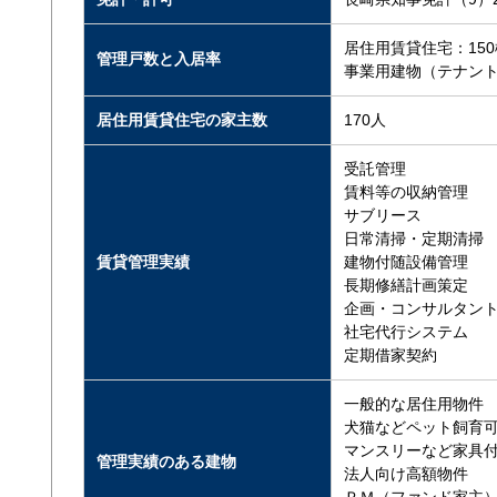
居住用賃貸住宅：150棟
管理戸数と入居率
事業用建物（テナント
居住用賃貸住宅の家主数
170人
受託管理
賃料等の収納管理
サブリース
日常清掃・定期清掃
賃貸管理実績
建物付随設備管理
長期修繕計画策定
企画・コンサルタン
社宅代行システム
定期借家契約
一般的な居住用物件
犬猫などペット飼育
マンスリーなど家具
管理実績のある建物
法人向け高額物件