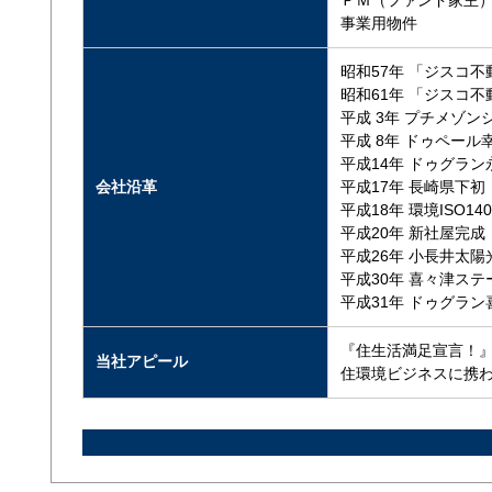
ＰＭ（ファンド家主
事業用物件
昭和57年 「ジスコ
昭和61年 「ジスコ
平成 3年 プチメゾ
平成 8年 ドゥペー
平成14年 ドゥグラ
会社沿革
平成17年 長崎県下
平成18年 環境ISO14
平成20年 新社屋完
平成26年 小長井太
平成30年 喜々津ス
平成31年 ドゥグラ
『住生活満足宣言！
当社アピール
住環境ビジネスに携