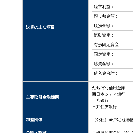
経常利益：
預り敷金額：
現預金額：
決算の主な項目
流動資産：
有形固定資産：
固定資産：
総資産額：
借入金合計：
たちばな信用金庫
西日本シティ銀行
主要取引金融機関
十八銀行
三井住友銀行
加盟団体
（公社）全戸宅地建
免許・許可
長崎県知事免許（9）2